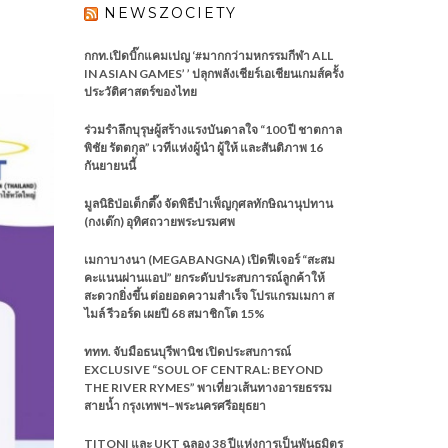
NEWSZOCIETY
กกท.เปิดบิ๊กแคมเปญ ‘#มากกว่ามหกรรมกีฬา ALL
IN ASIAN GAMES’ ’ ปลุกพลังเชียร์เอเชียนเกมส์ครั้ง
ประวัติศาสตร์ของไทย
ร่วมรำลึกบุรุษผู้สร้างแรงบันดาลใจ “100 ปี ชาตกาล
พิชัย รัตตกุล” เวทีแห่งผู้นำ ผู้ให้ และสันติภาพ 16
กันยายนนี้
มูลนิธิป่อเต็กตึ๊ง จัดพิธีบำเพ็ญกุศลทักษิณานุปทาน
(กงเต๊ก) อุทิศถวายพระบรมศพ
เมกาบางนา (MEGABANGNA) เปิดฟีเจอร์ “สะสม
คะแนนผ่านแอป” ยกระดับประสบการณ์ลูกค้าให้
สะดวกยิ่งขึ้น ต่อยอดความสำเร็จ โปรแกรมเมกา ส
ไมล์ รีวอร์ด เผยปี 68 สมาชิกโต 15%
ททท. จับมือธนบุรีพานิช เปิดประสบการณ์
EXCLUSIVE “SOUL OF CENTRAL: BEYOND
THE RIVER RYMES” พาเที่ยวเส้นทางอารยธรรม
สายน้ำ กรุงเทพฯ–พระนครศรีอยุธยา
TITONI และ UKT ฉลอง 38 ปีแห่งการเป็นพันธมิตร