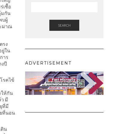
่เชื้อ
้มกัน
บผู้
ประมาณ
SEARCH
ดตรง
ยู่ใน
ีการ
ADVERTISEMENT
างปี
กโรคไข้
อให้กัน
้ว มี
ที่มี
วยที่นอน
เดิน