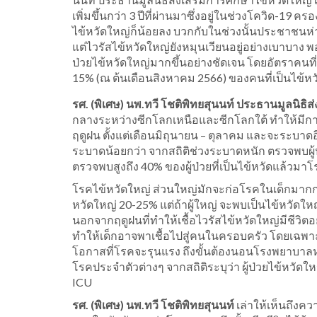
เพิ่มขึ้นกว่า 3 ปีที่ผ่านมาซึ่งอยู่ในช่วงโควิด-19
ไข้หวัดใหญ่ก็น้อยลง บวกกับในช่วงนั้นประชาชนห่า
แต่ไวรัสไข้หวัดใหญ่ยังหมุนเวียนอยู่อย่างเบาบาง
ป่วยไข้หวัดใหญ่มากขึ้นอย่างชัดเจน โดยอัตราคนท
15% (ณ ต้นเดือนสิงหาคม 2566) ของคนที่เป็นไข้หว
รศ. (พิเศษ) นพ.ทวี โชติพิทยสุนนท์ ประธานมูลนิธิ
กลางระหว่างซีกโลกเหนือและซีกโลกใต้ ทำให้มีกา
ฤดูฝน ตั้งแต่เดือนมิถุนายน – ตุลาคม และจะระบาดอี
ระบาดน้อยกว่า จากสถิติช่วงระบาดหนัก ตรวจพบผู้
ตรวจพบสูงถึง 40% ของผู้ป่วยที่เป็นไข้หวัดแล้วม
โรคไข้หวัดใหญ่ ส่วนใหญ่มักจะก่อโรคในเด็กมากกว่
หวัดใหญ่ 20-25% แต่ถ้าผู้ใหญ่ จะพบเป็นไข้หวั
นอกจากฤดูฝนที่ทำให้เชื้อไวรัสไข้หวัดใหญ่มีชีวิตอยู
ทำให้เด็กอาจพาเชื้อไปสู่คนในครอบครัว โดยเฉพาะกลุ่มผ
โอกาสที่โรคจะรุนแรง ถึงขั้นต้องนอนโรงพยาบาลหรือ
โรคประจำตัวต่างๆ จากสถิติระบุว่า ผู้ป่วยไข้หวัดให
ICU
รศ. (พิเศษ) นพ.ทวี โชติพิทยสุนนท์
เล่าให้เห็นถึงคว