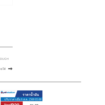
HROUGH
ยใต้