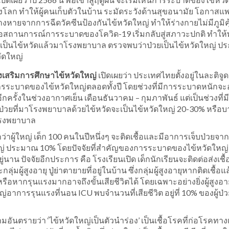
 ครองโลก ทำให้ผู้คนเก็บตัวในบ้าน ระมัดระวังด้านสุขอนามัย โอกาสแพร
งหายจากการฉีดวัคซีนป้องกันไข้หวัดใหญ่ ทำให้ร่างกายไม่มีภูมิคุ
 พอสถานการณ์การระบาดของโควิด-19 เริ่มกลับสู่สภาวะปกติ ทำให้พ
ี่เป็นไข้หวัดแล้วมาโรงพยาบาล ตรวจพบว่าป่วยเป็นไข้หวัดใหญ่ 
ัดใหญ่
ส่งเสริมการศึกษาไข้หวัดใหญ่
เปิดเผยว่า ประเทศไทยตั้งอยู่ในละติจู
รระบาดของไข้หวัดใหญ่ตลอดทั้งปี โดยช่วงที่มีการระบาดหนักจะอ
กครั้งในช่วงอากาศเย็น เดือนธันวาคม – กุมภาพันธ์ แต่เป็นช่วงที่ม
ป่วยที่มาโรงพยาบาลด้วยไข้หวัดจะเป็นไข้หวัดใหญ่ 20-30% หรือบ
าโรงพยาบาล
าผู้ใหญ่ เด็ก 100 คนในปีหนึ่งๆ จะติดเชื้อและมีอาการเจ็บป่วยจา
ดใหญ่ ประมาณ 10% โดยปัจจัยที่สำคัญของการระบาดของไข้หวัดใหญ่
่นาน ปัจจัยอีกประการ คือ โรงเรียนเปิด เด็กนักเรียนจะติดต่อส่งเชื้
ู้สูงอายุ ปู่ย่าตายายที่อยู่ในบ้าน ซึ่งกลุ่มผู้สูงอายุหากติดเชื้อแล
หากรุนแรงมากอาจถึงขั้นเสียชีวิตได้ โดยเฉพาะอย่างยิ่งผู้สูงอายุ
ญ่อาการรุนแรงที่นอน ICU พบจำนวนที่เสียชีวิต อยู่ที่ 10% ของผู้ป่
ามอันตรายว่า ‘ไข้หวัดใหญ่เป็นตัวนำร่อง’ เป็นเชื้อโรคที่ก่อโรคทาง