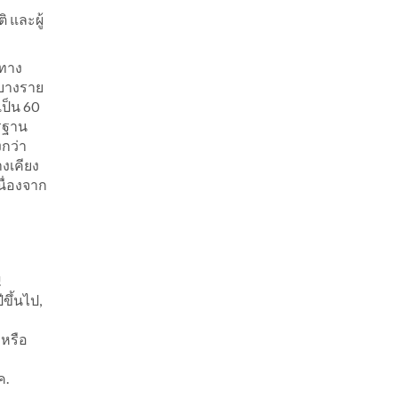
ิ และผู้
งทาง
ุบางราย
เป็น 60
ตรฐาน
กว่า
งเคียง
นื่องจาก
!
ีขึ้นไป,
หรือ
ค.