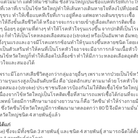
แต่ไม่มาก แต่ตัวที่มาซ้ำเติม ซึ่งส่วนใหญ่เป็นเชื้อแบคทีเรียที่เกา
่เวลาที่เราเป็นไข้หวัดใหญ่ทำให้เส้นทางเดินหายใจที่ลงไปที่ปอดม
ุขระ ทำให้เชื้อแบคทีเรียที่เกาะอยู่ที่คอ แต่พอทางเดินขรุขระเชื้อ
้ถึงขั้นเสียชีวิตได้ หรืออาจจะกระจายเข้าสู่เลือดเกิดการติดเชื้อ
ๆ น้อยๆ อยู่ตามที่ต่างๆ ทำให้โรคหัวใจรุนแรงขึ้น จากปกติที่เป็นโ
ง ก็ทำให้เป็นโรคหลอดเลือดสมอง (stroke) หรือเป็นอัมพาต อัมพฤ
โรคซึ่งรุนแรงและอาจมีโรคแทรกซ้อนทำให้รุนแรงขึ้นหลายชนิด โดย
ยิ่งเป็นตัวเสริมทำให้คนที่เป็นโรคหัวใจอาจจะมีอาการกล้ามเนื้อหัว
ข้หวัดใหญ่ก็ทำให้เลือดไปเลี้ยงช้า ทำให้มีภาวะหลอดเลือดอุดตันไ
ัวใจและสมองได้
ย’ เพราะมีโอกาสเสียชีวิตสูงกว่ากลุ่มอายุอื่นๆ เพราะหากป่วยเป็นไข้ห
รุนแรงสูงเป็นอันดับหนึ่ง คือ ‘ปอดอักเสบ’ ตามมาด้วย โรคหัวใ
สมอง (stroke) ประชาชนจึงควรป้องกันไม่ให้ติดเชื้อไข้หวัดใหญ่ 
่องจากไข้หวัดใหญ่เป็นโรคติดเชื้อที่สามารถแพร่เชื้อได้ก่อนที่จ
ารแพทย์ โดยมีการศึกษามาอย่างยาวนาน ก็คือ ‘วัคซีน’ ทำให้ร่างกายม
ึ่งวัคซีนไข้หวัดใหญ่มีการพัฒนามาตลอดกว่า 80 ปี จึงมีความมั่
วัดใหญ่ชนิด 4 สายพันธุ์แล้ว
ด้แก่
ึ่งจะมีทั้งชนิด 3 สายพันธุ์ และชนิด 4 สายพันธุ์ สามารถฉีดได้ตั้
อ 1 สายพันธุ์ต่อโดส)