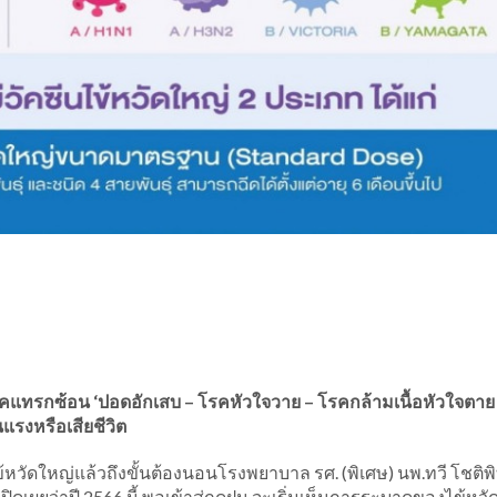
โรคแทรกซ้อน ‘ปอดอักเสบ – โรคหัวใจวาย – โรคกล้ามเนื้อหัวใจตาย
แรงหรือเสียชีวิต
ไข้หวัดใหญ่แล้วถึงขั้นต้องนอนโรงพยาบาล รศ. (พิเศษ) นพ.ทวี โชติพ
ิดเผยว่าปี 2566 นี้ พอเข้าสู่ฤดูฝน จะเริ่มเห็นการระบาดของไข้หวั