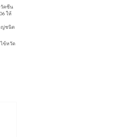
วัคซีน
06 ให้
ใหญ่ชนิด
าไข้หวัด