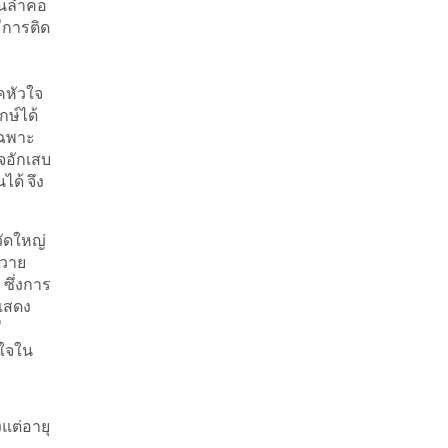
ะในลำคอ
ีการติด
รคหัวใจ
กษ์ได้
เฉพาะ
ใจอักเสบ
ด้ จึง
วัดใหญ่
จวาย
ซึ่งการ
ะแสดง
ี
นใจใน
งแต่อายุ