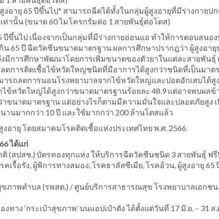
งอายุ 65 ปีขึ้นไป* สามารถฉีดได้ทั้งในกลุ่มผู้สูงอายุที่มีร่างกายปกต
ุ์เท่านั้น (ขนาด 60 ไมโครกรัมต่อ 1 สายพันธุ์ต่อโดส)
5 ปีขึ้นไป เนื่องจากเป็นกลุ่มที่มีร่างกายอ่อนแอ ทำให้การตอบสนอ
ยุเกิน 65 ปี ฉีดวัคซีนขนาดมาตรฐาน ผลการศึกษาปรากฎว่า ผู้สูงอาย
่นๆ จึงมีการศึกษาพัฒนาโดยการเพิ่มขนาดของตัวยาในแต่ละสายพันธุ์ 
ลดการติดเชื้อไข้หวัดใหญ่ชนิดที่มีอาการได้สูงกว่าชนิดที่เป็นมา
ังสามารถลดการนอนโรงพยาบาลจากไข้หวัดใหญ่และปอดอักเสบได้สูง
ไข้หวัดใหญ่ได้สูงกว่าขนาดมาตรฐานร้อยละ 48.9 แต่อาจพบผลข้า
กกว่าขนาดมาตรฐาน แต่อย่างไรก็ตามมีความมั่นใจและปลอดภัยสูง เ
มานานมากกว่า 10 ปี และใช้มากกว่า 200 ล้านโดสแล้ว
สูงอายุ โดยสมาคมโรคติดเชื้อแห่งประเทศไทย พ.ศ. 2566
66 ได้แก่
ปสช.) บัตรทองทุกแห่ง ให้บริการฉีดวัคซีนชนิด 3 สายพันธุ์ ฟรี
้มีโรคเรื้อรัง, ผู้พิการทางสมอง, โรคธาลัสซีเมีย, โรคอ้วน, ผู้สูงอายุ 65 ป
สุขภาพตำบล (รพสต.) / ศูนย์บริการสาธารณสุข โรงพยาบาลเอกชน 
งทาง ‘กระเป๋าสุขภาพ’ บนแอปเป๋าตัง ได้ตั้งแต่วันที่ 17 มิ.ย. – 31 ส.