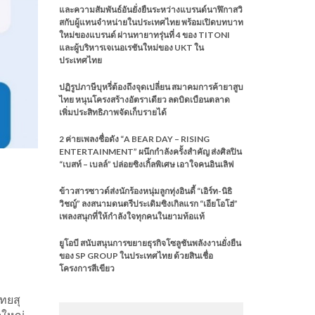
และความสัมพันธ์อันยั่งยืนระหว่างแบรนด์นาฬิกาสวิ
สกับผู้แทนจำหน่ายในประเทศไทย พร้อมเปิดบทบาท
ใหม่ของแบรนด์ ผ่านทายาทรุ่นที่ 4 ของ TITONI
และผู้บริหารเจเนอเรชันใหม่ของ UKT ใน
ประเทศไทย
ปฏิรูปภาษีบุหรี่ต้องถึงจุดเปลี่ยน สมาคมการค้ายาสูบ
ไทย หนุนโครงสร้างอัตราเดียว ลดบิดเบือนตลาด
เพิ่มประสิทธิภาพจัดเก็บรายได้
2 ค่ายเพลงชื่อดัง “A BEAR DAY – RISING
ENTERTAINMENT” ผนึกกำลังครั้งสำคัญ ส่งศิลปิน
“เบสท์ – เบลล์” ปล่อยซิงเกิ้ลพิเศษ เอาใจคนอินเลิฟ
ข้าวสารซาวด์ส่งนักร้องหนุ่มลูกทุ่งอินดี้ “เอิร์ท-นิธิ
วิชญ์” ลงสนามดนตรีประเดิมซิงเกิลแรก “เอียโอโฮ่”
เพลงสนุกที่ให้กำลังใจทุกคนในยามท้อแท้
ยูโอบี สนับสนุนการขยายธุรกิจโซลูชันพลังงานยั่งยืน
ของ SP GROUP ในประเทศไทย ด้วยสินเชื่อ
โครงการสีเขียว
ิทยสุ
ดใหญ่