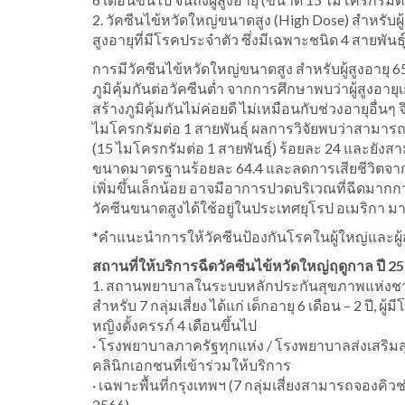
2. วัคซีนไข้หวัดใหญ่ขนาดสูง (High Dose) สำหรับผู้สู
สูงอายุที่มีโรคประจำตัว ซึ่งมีเฉพาะชนิด 4 สายพันธ
การมีวัคซีนไข้หวัดใหญ่ขนาดสูง สำหรับผู้สูงอายุ 6
ภูมิคุ้มกันต่อวัคซีนต่ำ จากการศึกษาพบว่าผู้สูงอา
สร้างภูมิคุ้มกันไม่ค่อยดี ไม่เหมือนกับช่วงอายุอื
ไมโครกรัมต่อ 1 สายพันธุ์ ผลการวิจัยพบว่าสามารถ
(15 ไมโครกรัมต่อ 1 สายพันธุ์) ร้อยละ 24 และย
ขนาดมาตรฐานร้อยละ 64.4 และลดการเสียชีวิตจาก
เพิ่มขึ้นเล็กน้อย อาจมีอาการปวดบริเวณที่ฉีดมา
วัคซีนขนาดสูงได้ใช้อยู่ในประเทศยุโรป อเมริกา 
*คำแนะนำการให้วัคซีนป้องกันโรคในผู้ใหญ่และผู้
สถานที่ให้บริการฉีดวัคซีนไข้หวัดใหญ่ฤดูกาล ปี 25
1. สถานพยาบาลในระบบหลักประกันสุขภาพแห่งชาติ (ส
สำหรับ 7 กลุ่มเสี่ยง ได้แก่ เด็กอายุ 6 เดือน – 2 ปี, ผู
หญิงตั้งครรภ์ 4 เดือนขึ้นไป
· โรงพยาบาลภาครัฐทุกแห่ง / โรงพยาบาลส่งเสริม
คลินิกเอกชนที่เข้าร่วมให้บริการ
· เฉพาะพื้นที่กรุงเทพฯ (7 กลุ่มเสี่ยงสามารถจองคิวช่อ
2566)