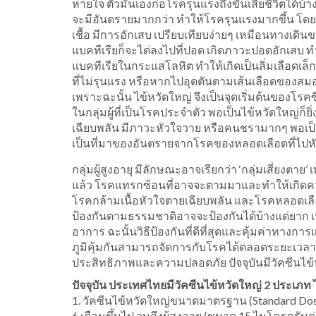
หายใจ ตัวมันเองก่อโรครุนแรงถึงขั้นเสียชีวิตได้บ้าง
จะมีอันตรายมากกว่า ทำให้โรครุนแรงมากขึ้น โดยที
เชื้อ มีการอักเสบ เปรียบเทียบง่ายๆ เหมือนทางเดินขร
แบคทีเรียก็จะไต่ลงไปที่ปอด เกิดภาวะปอดอักเสบ ทำให
แบคทีเรียในกระแสโลหิต ทำให้เกิดเป็นลิ่มเลือดเล็ก
ที่ไม่รุนแรง หรือหากไปอุดตันตามเส้นเลือดของสมอ
เพราะฉะนั้น ไข้หวัดใหญ่ จึงเป็นจุดเริ่มต้นของ
ในกลุ่มผู้ที่เป็นโรคประจำตัว พอเป็นไข้หวัดใหญ่ก็
เฉียบพลัน มีภาวะหัวใจวาย หรือคนชรามากๆ พอเป็นไ
เป็นที่มาของอันตรายจากโรคของหลอดเลือดที่ไปห
กลุ่มผู้สูงอายุ มีลักษณะอาจเรียกว่า ‘กลุ่มเสี่ยงตา
แล้ว โรคแทรกซ้อนที่อาจจะตามมาและทำให้เกิดความ
โรคกล้ามเนื้อหัวใจตายเฉียบพลัน และโรคหลอดเลือด
ป้องกันตามธรรมชาติอาจจะป้องกันได้บ้างแต่ยาก เนื
อาการ ฉะนั้นวิธีป้องกันที่ดีที่สุดและคุ้มค่าทางก
ภูมิคุ้มกันสามารถจัดการกับโรคได้ตลอดระยะเวลา ซ
ประสิทธิภาพและความปลอดภัย ปัจจุบันมีวัคซีนไข้ห
ปัจจุบัน ประเทศไทยมีวัคซีนไข้หวัดใหญ่ 2 ประเภท ไ
1. วัคซีนไข้หวัดใหญ่ขนาดมาตรฐาน (Standard Dose) ซ
6 เดือนขึ้นไป จนถึงผู้สูงอายุ (ขนาด 15 ไมโครกรัมต่