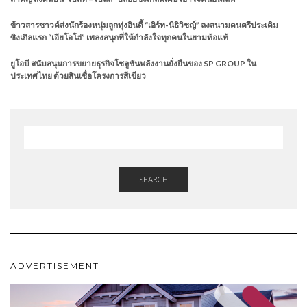
ข้าวสารซาวด์ส่งนักร้องหนุ่มลูกทุ่งอินดี้ “เอิร์ท-นิธิวิชญ์” ลงสนามดนตรีประเดิม
ซิงเกิลแรก “เอียโอโฮ่” เพลงสนุกที่ให้กำลังใจทุกคนในยามท้อแท้
ยูโอบี สนับสนุนการขยายธุรกิจโซลูชันพลังงานยั่งยืนของ SP GROUP ใน
ประเทศไทย ด้วยสินเชื่อโครงการสีเขียว
SEARCH
ADVERTISEMENT