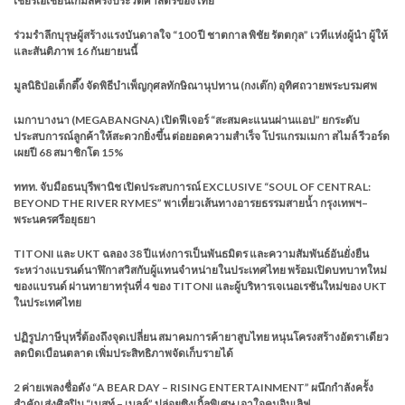
เชียร์เอเชียนเกมส์ครั้งประวัติศาสตร์ของไทย
ร่วมรำลึกบุรุษผู้สร้างแรงบันดาลใจ “100 ปี ชาตกาล พิชัย รัตตกุล” เวทีแห่งผู้นำ ผู้ให้
และสันติภาพ 16 กันยายนนี้
มูลนิธิป่อเต็กตึ๊ง จัดพิธีบำเพ็ญกุศลทักษิณานุปทาน (กงเต๊ก) อุทิศถวายพระบรมศพ
เมกาบางนา (MEGABANGNA) เปิดฟีเจอร์ “สะสมคะแนนผ่านแอป” ยกระดับ
ประสบการณ์ลูกค้าให้สะดวกยิ่งขึ้น ต่อยอดความสำเร็จ โปรแกรมเมกา สไมล์ รีวอร์ด
เผยปี 68 สมาชิกโต 15%
ททท. จับมือธนบุรีพานิช เปิดประสบการณ์ EXCLUSIVE “SOUL OF CENTRAL:
BEYOND THE RIVER RYMES” พาเที่ยวเส้นทางอารยธรรมสายน้ำ กรุงเทพฯ–
พระนครศรีอยุธยา
TITONI และ UKT ฉลอง 38 ปีแห่งการเป็นพันธมิตร และความสัมพันธ์อันยั่งยืน
ระหว่างแบรนด์นาฬิกาสวิสกับผู้แทนจำหน่ายในประเทศไทย พร้อมเปิดบทบาทใหม่
ของแบรนด์ ผ่านทายาทรุ่นที่ 4 ของ TITONI และผู้บริหารเจเนอเรชันใหม่ของ UKT
ในประเทศไทย
ปฏิรูปภาษีบุหรี่ต้องถึงจุดเปลี่ยน สมาคมการค้ายาสูบไทย หนุนโครงสร้างอัตราเดียว
ลดบิดเบือนตลาด เพิ่มประสิทธิภาพจัดเก็บรายได้
2 ค่ายเพลงชื่อดัง “A BEAR DAY – RISING ENTERTAINMENT” ผนึกกำลังครั้ง
สำคัญ ส่งศิลปิน “เบสท์ – เบลล์” ปล่อยซิงเกิ้ลพิเศษ เอาใจคนอินเลิฟ