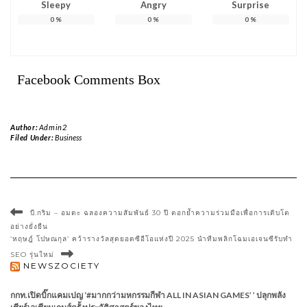
Sleepy
Angry
Surprise
0
%
0
%
0
%
Facebook Comments Box
Author:
Admin2
Filed Under:
Business
บี.กริม – อมตะ ฉลองความสัมพันธ์ 30 ปี ตอกย้ำความร่วมมือเพื่อการเติบโต
อย่างยั่งยืน
‘หฤษฎ์ โปษณกุล’ คว้ารางวัลสุดยอดซีอีโอแห่งปี 2025 นำทีมพลิกโฉมเอเจนซีรับทำ
SEO รุ่นใหม่
NEWSZOCIETY
กกท.เปิดบิ๊กแคมเปญ ‘#มากกว่ามหกรรมกีฬา ALL IN ASIAN GAMES’ ’ ปลุกพลัง