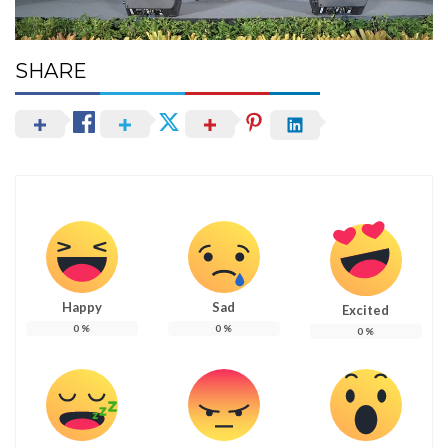
SHARE
Happy
Sad
Excited
0
%
0
%
0
%