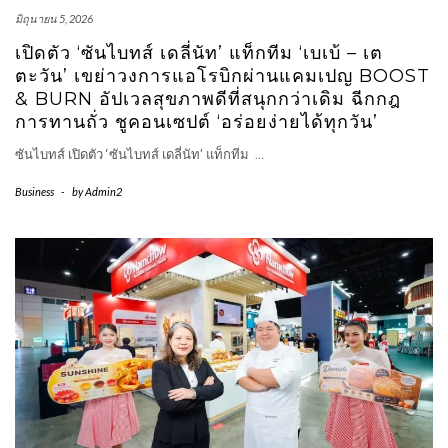
มิถุนายน 5, 2026
เปิดตัว ‘ซันไบทส์ เดลี่นัท’ แท็กทีม ‘เบเบ้ – เต
ตะวัน’ เขย่าวงการแอโรบิกผ่านแคมเปญ BOOST
& BURN อัปเวลสุขภาพดีที่สนุกกว่าเดิม ฉีกกฎ
การทานถั่ว ชูคอนเซปต์ ‘อร่อยง่ายได้ทุกวัน’
ซันไบทส์ เปิดตัว ‘ซันไบทส์ เดลี่นัท’ แท็กทีม
…
Business
-
by
Admin2