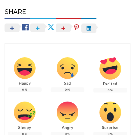
SHARE
Happy
Sad
Excited
0
%
0
%
0
%
Sleepy
Angry
Surprise
0
%
0
%
0
%