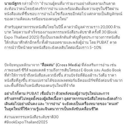
นายณัฐกร
กล่าวย้ำว่า “จำนวนผู้คนที่มาร่วมงานอย่างล้นหลามเกินคาด
สะท้อนว่าคนไทยยังคงรักการอ่าน และพร้อมเติมเต็มความสุขในชีวิตผ่าน
หนังสือเล่มที่ชื่นชอบ การอ่านไม่ใช่เรื่องเชยอีกต่อไป แต่กลายเป็นสัญลักษณ์
ของความคิดและรสนิยมของคนยุคใหม่”
สำหรับอุตสาหกรรมหนังสือไทยในปีนี้ คาดว่ามีมูลค่ารวมราว 20,000 ล้าน
บาท โดยความสำเร็จของงานมหกรรมหนังสือระดับชาติ ครั้งที่ 30 (Book
Expo Thailand 2025) ถือเป็นแรงผลักดันสำคัญที่จุดประกายวงการหนังสือ
ให้กลับมาคึกคักอีกครั้ง ทั้งด้านยอดขายและพลังผู้อ่าน โดย PUBAT คาด
การณ์ว่าปีหน้าตลาดหนังสือจะยังคงเติบโตต่อเนื่องราว 5–10%
ปัจจัยหนุนหลักมาจาก
“สื่อผสม” (Cross Media
) ที่ส่งเสริมการอ่าน เช่น
ภาพยนตร์ ซีรีส์ พอดแคสต์ รวมถึงการเติบโตของ E-Book และ Audio Book
ที่ทำให้การเข้าถึงหนังสือสะดวกยิ่งขึ้น ส่วนปัจจัยที่ต้องเฝ้าระวังคือ ราคา
หนังสือที่สูงขึ้น ส่วนแบ่งรายได้ของแพลตฟอร์มอีคอมเมิร์ซที่ยังค่อนข้างมาก
และพื้นที่จัดเก็บหนังสือของคนรุ่นใหม่ที่จำกัด
อย่างไรก็ตาม PUBAT เชื่อมั่นว่า ด้วยพลังของผู้อ่านรุ่นใหม่และการ
สร้างสรรค์ไม่หยุดยั้งของผู้ผลิตเนื้อหา อุตสาหกรรมหนังสือไทยจะยังคงก้าว
เดินต่อไปอย่างมั่นคง และ “การอ่าน” จะยังคงเป็นเครื่องหมายของ “คนเท่”
ในยุคใหม่ที่ใช้ความรู้และจินตนาการเป็นพลังขับเคลื่อนชีวิต
#งานมหกรรมหนังสือระดับชาติ30
#BookExpoThailand2025