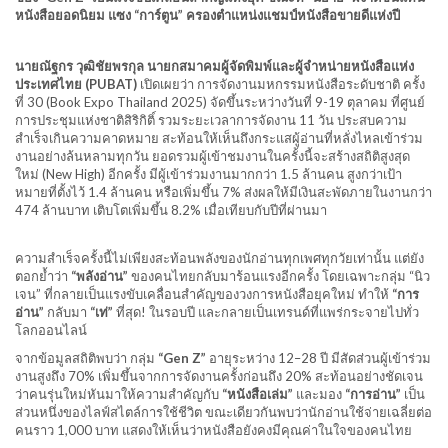
หนังสือยอดนิยม แซง “การ์ตูน” ครองตำแหน่งแชมป์หนังสือขายดีแห่งปี
นายณัฐกร วุฒิชัยพรกุล นายกสมาคมผู้จัดพิมพ์และผู้จำหน่ายหนังสือแห่ง
ประเทศไทย (PUBAT)
เปิดเผยว่า การจัดงานมหกรรมหนังสือระดับชาติ ครั้ง
ที่ 30 (Book Expo Thailand 2025) จัดขึ้นระหว่างวันที่ 9-19 ตุลาคม ที่ศูนย์
การประชุมแห่งชาติสิริกิติ์ รวมระยะเวลาการจัดงาน 11 วัน ประสบความ
สำเร็จเกินความคาดหมาย สะท้อนให้เห็นถึงกระแสผู้อ่านที่หลั่งไหลเข้าร่วม
งานอย่างล้นหลามทุกวัน ยอดรวมผู้เข้าชมงานในครั้งนี้จะสร้างสถิติสูงสุด
ใหม่ (New High) อีกครั้ง มีผู้เข้าร่วมงานมากกว่า 1.5 ล้านคน สูงกว่าเป้า
หมายที่ตั้งไว้ 1.4 ล้านคน หรือเพิ่มขึ้น 7% ส่งผลให้มีเงินสะพัดภายในงานกว่า
474 ล้านบาท เติบโตเพิ่มขึ้น 8.2% เมื่อเทียบกับปีที่ผ่านมา
ความสำเร็จครั้งนี้ไม่เพียงสะท้อนพลังของนักอ่านทุกเพศทุกวัยเท่านั้น แต่ยัง
ตอกย้ำว่า
“พลังอ่าน”
ของคนไทยกลับมาร้อนแรงอีกครั้ง โดยเฉพาะกลุ่ม “นิว
เจน” ที่กลายเป็นแรงขับเคลื่อนสำคัญของวงการหนังสือยุคใหม่ ทำให้
“การ
อ่าน”
กลับมา
“เท่”
ที่สุด! ในรอบปี และกลายเป็นเทรนด์ที่แพร่กระจายไปทั่ว
โลกออนไลน์
จากข้อมูลสถิติพบว่า กลุ่ม
“Gen Z”
อายุระหว่าง 12–28 ปี มีสัดส่วนผู้เข้าร่วม
งานสูงถึง 70% เพิ่มขึ้นจากการจัดงานครั้งก่อนถึง 20% สะท้อนอย่างชัดเจน
ว่าคนรุ่นใหม่หันมาให้ความสำคัญกับ
“หนังสือเล่ม”
และมอง
“การอ่าน”
เป็น
ส่วนหนึ่งของไลฟ์สไตล์การใช้ชีวิต ขณะเดียวกันพบว่านักอ่านใช้จ่ายเฉลี่ยต่อ
คนราว 1,000 บาท แสดงให้เห็นว่าหนังสือยังคงมีคุณค่าในใจของคนไทย