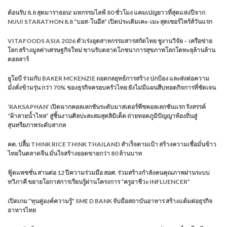
ต้อนรับ 8.8 สุดมาราธอน! มหกรรมไลฟ์ 80 ชั่วโมง แคมเปญยาวที่สุดแห่งปีจาก
NUUI STARATHON 8.8 “บอส-โนอึล” เปิดประเดิมเคะ-เมะ สุดเซอร์ไพร้ส์วันแรก
VITAFOODS ASIA 2026 ตัวเร่งอุตสาหกรรมสารสกัดไทย ชูงานวิจัย – เครือข่าย
โลก สร้างมูลค่าเศรษฐกิจใหม่ ขานรับตลาดโภชนาการสุขภาพโลกโตทะลุล้านล้าน
ดอลลาร์
ยูโอบี ร่วมกับ BAKER MCKENZIE ถอดกลยุทธ์การสร้าง ปกป้อง และส่งต่อความ
มั่งคั่งข้ามรุ่น กว่า 70% ของธุรกิจครอบครัวไทย ยังไม่มีแผนสืบทอดกิจการที่ชัดเจน
‘RAKSAPHAN’ เปิดฉากคอลเลกชันระดับมาสเตอร์พีซคอลเลกชันแรก รังสรรค์
“ผ้าลายน้ำไหล” สู่ชิ้นงานศิลปะสะสมสุดลิมิเต็ด ถ่ายทอดภูมิปัญญาท้องถิ่นสู่
สุนทรียภาพระดับสากล
คต. ปลื้ม THINK RICE THINK THAILAND สำเร็จตามเป้า สร้างความเชื่อมั่นข้าว
ไทยในตลาดจีน มั่นใจสร้างยอดขายกว่า 80 ล้านบาท
ฟู้ดแพชชั่น สานต่อ 12 ปีความร่วมมือ สอศ. ร่วมสร้างกำลังคนคุณภาพผ่านระบบ
ทวิภาคี ขยายโอกาสการเรียนรู้ผ่านโครงการ “ครูอาชีวะ INFLUENCER”
เปิดเกม “ทุนคู่องค์ความรู้” SME D BANK จับมือสถาบันอาหาร สร้างแต้มต่อธุรกิจ
อาหารไทย