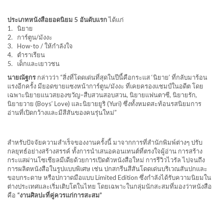
ประเภทหนังสือยอดนิยม 5 อันดับแรก
ได้แก่
1. นิยาย
2. การ์ตูน/มังงะ
3. How-to / ให้กำลังใจ
4. ตำราเรียน
5. เด็กและเยาวชน
นายณัฐกร
กล่าวว่า “สิ่งที่โดดเด่นที่สุดในปีนี้คือกระแส ‘นิยาย’ ที่กลับมาร้อน
แรงอีกครั้ง มียอดขายแซงหน้าการ์ตูน/มังงะ ที่เคยครองแชมป์ในอดีต โดย
เฉพาะนิยายแนวสยองขวัญ–สืบสวนสอบสวน, นิยายแฟนตาซี, นิยายรัก,
นิยายวาย (Boys’ Love) และนิยายยูริ (Yuri) ซึ่งทั้งหมดสะท้อนรสนิยมการ
อ่านที่เปิดกว้างและมีสีสันของคนรุ่นใหม่”
สำหรับปัจจัยความสำเร็จของงานครั้งนี้ มาจากการที่สำนักพิมพ์ต่างๆ ปรับ
กลยุทธ์อย่างสร้างสรรค์ ทั้งการนำเสนอคอนเทนต์ที่ตรงใจผู้อ่าน การสร้าง
กระแสผ่านโซเชียลมีเดียด้วยการเปิดตัวหนังสือใหม่ การรีวิวไวรัล ไปจนถึง
การผลิตหนังสือในรูปแบบพิเศษ เช่น ปกสกรีนสีสันโดดเด่นบริเวณสันปกและ
ขอบกระดาษ หรือปกวาดมือแบบ Limited Edition ซึ่งกำลังได้รับความนิยมใน
ต่างประเทศและเริ่มเติบโตในไทย โดยเฉพาะในกลุ่มนักสะสมที่มองว่าหนังสือ
คือ
“งานศิลปะที่คู่ควรแก่การสะสม”