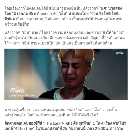
โดยเรื่องราวในตอนจบได้ดำเนินมาอย่างเข้มข้น หลังจากที่
“ยศ” นำแสดง
โดย “พี เอกภพ ต๊ะตา”
ทะเลาะกับ
“เอ็ม” นำแสดงโดย “ป้าน จิรโชติ โชติ
ทิฆัมพร”
อย่างหนักจนถูกไล่ออกจากบ้าน เป็นเหตุทำให้ประสบอุบัติเหตุรถ
คว่ำจนเสียชีวิต
หลังจากที่ “เอ็ม” ตาย ก็ได้สร้างความหลอกหลอน และหวาดกลัวให้กับ “ยศ”
รวมถึงผู้คนไม่เว้นแต่ละวัน เพียงเพราะต้องการทวงคำสัญญาที่ “ยศ” เคยพูด
ไว้ ว่าหาก “เอ็ม”ตายจะบวชให้! และนั่นเลยเป็นสาเหตุในคืนสุดท้าย
มาร่วมลุ้นเรื่องราวความหลอน สุดสยองของ “ยศ” และ “เอ็ม” ว่าจะเป็น
อย่างไรต่อไป “ยศ” จะทำตามสัญญาที่เคยให้ไว้ได้หรือไม่?
ติดตามตอนจบของซีรีส์ “The Last Night คืนสุดท้าย” 1 ใน 4 เรื่อง จากโปร
เจกต์ “4 Destiny” ในวันพฤหัสบดีที่ 25 กันยายนนี้ เวลา 20.00น. ทาง Viu