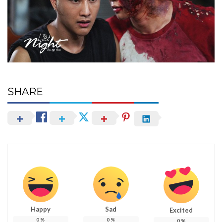
SHARE
Happy
Sad
Excited
0
%
0
%
0
%