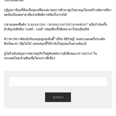
ในประเทศไทย
ปฏิรูปภาษีบุหรี่ต้องถึงจุดเปลี่ยน สมาคมการค้ายาสูบไทย หนุนโครงสร้างอัตราเดียว
ลดบิดเบือนตลาด เพิ่มประสิทธิภาพจัดเก็บรายได้
2 ค่ายเพลงชื่อดัง “A BEAR DAY – RISING ENTERTAINMENT” ผนึกกำลังครั้ง
สำคัญ ส่งศิลปิน “เบสท์ – เบลล์” ปล่อยซิงเกิ้ลพิเศษ เอาใจคนอินเลิฟ
ข้าวสารซาวด์ส่งนักร้องหนุ่มลูกทุ่งอินดี้ “เอิร์ท-นิธิวิชญ์” ลงสนามดนตรีประเดิม
ซิงเกิลแรก “เอียโอโฮ่” เพลงสนุกที่ให้กำลังใจทุกคนในยามท้อแท้
ยูโอบี สนับสนุนการขยายธุรกิจโซลูชันพลังงานยั่งยืนของ SP GROUP ใน
ประเทศไทย ด้วยสินเชื่อโครงการสีเขียว
SEARCH