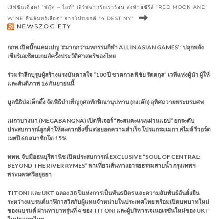
เลิฟซีนเดือด! “ฟลุ๊ค – ไลท์” เสิร์ฟฉากรักเร่าร้อน ส่งท้ายซีรีส์ “RED MOON AND
WINE คืนจันทร์เลือด” จากโปรเจกต์ “4 DESTINY”
NEWSZOCIETY
กกท.เปิดบิ๊กแคมเปญ ‘#มากกว่ามหกรรมกีฬา ALL IN ASIAN GAMES’ ’ ปลุกพลัง
เชียร์เอเชียนเกมส์ครั้งประวัติศาสตร์ของไทย
ร่วมรำลึกบุรุษผู้สร้างแรงบันดาลใจ “100 ปี ชาตกาล พิชัย รัตตกุล” เวทีแห่งผู้นำ ผู้ให้
และสันติภาพ 16 กันยายนนี้
มูลนิธิป่อเต็กตึ๊ง จัดพิธีบำเพ็ญกุศลทักษิณานุปทาน (กงเต๊ก) อุทิศถวายพระบรมศพ
เมกาบางนา (MEGABANGNA) เปิดฟีเจอร์ “สะสมคะแนนผ่านแอป” ยกระดับ
ประสบการณ์ลูกค้าให้สะดวกยิ่งขึ้น ต่อยอดความสำเร็จ โปรแกรมเมกา สไมล์ รีวอร์ด
เผยปี 68 สมาชิกโต 15%
ททท. จับมือธนบุรีพานิช เปิดประสบการณ์ EXCLUSIVE “SOUL OF CENTRAL:
BEYOND THE RIVER RYMES” พาเที่ยวเส้นทางอารยธรรมสายน้ำ กรุงเทพฯ–
พระนครศรีอยุธยา
TITONI และ UKT ฉลอง 38 ปีแห่งการเป็นพันธมิตร และความสัมพันธ์อันยั่งยืน
ระหว่างแบรนด์นาฬิกาสวิสกับผู้แทนจำหน่ายในประเทศไทย พร้อมเปิดบทบาทใหม่
ของแบรนด์ ผ่านทายาทรุ่นที่ 4 ของ TITONI และผู้บริหารเจเนอเรชันใหม่ของ UKT