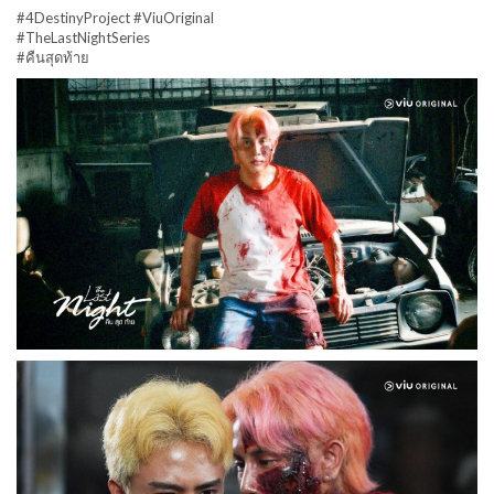
#4DestinyProject #ViuOriginal
#TheLastNightSeries
#คืนสุดท้าย