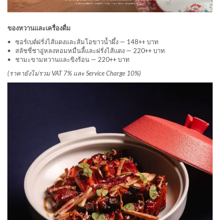
ของหวานและเครื่องดื่ม
• ซอร์เบต์ฝรั่งไส้แดงและส้มโอขาวน้ำผึ้ง — 148++ บาท
• สลัชชี่ชาอู่หลงหอมหมื่นลี้และฝรั่งไส้แดง — 220++ บาท
• ชามะขามหวานและขิงร้อน — 220++ บาท
(ราคายังไม่รวม VAT 7% และ Service Charge 10%)