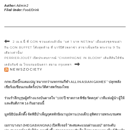
Author:
Admin2
Filed Under:
Food/Drink
2 เม.ย.นี้ พี่ GON ชวนแต่งแล้วอิ่ม “แค่ 1 บาท NET/คน” เมื่อแต่งชุดชนเผ่า
กิน GON BUFFET โค้งสุดท้าย ที่ บาร์บีคิวพลาซ่า สาขาเซ็นทรัล พระราม 9 วัน
เดียวเท่านั้น!
PERRIER‑JOUËT เปิดประสบการณ์ “CHAMPAGNE IN BLOOM” เติมสีสันให้ซัน
เดย์บรันช์ ณ โรงแรมอนันตรา สยาม กรุงเทพฯ
NEWSZOCIETY
กกท.เปิดบิ๊กแคมเปญ ‘#มากกว่ามหกรรมกีฬา ALL IN ASIAN GAMES’ ’ ปลุกพลัง
เชียร์เอเชียนเกมส์ครั้งประวัติศาสตร์ของไทย
ร่วมรำลึกบุรุษผู้สร้างแรงบันดาลใจ “100 ปี ชาตกาล พิชัย รัตตกุล” เวทีแห่งผู้นำ ผู้ให้
และสันติภาพ 16 กันยายนนี้
มูลนิธิป่อเต็กตึ๊ง จัดพิธีบำเพ็ญกุศลทักษิณานุปทาน (กงเต๊ก) อุทิศถวายพระบรมศพ
เมกาบางนา (MEGABANGNA) เปิดฟีเจอร์ “สะสมคะแนนผ่านแอป” ยกระดับ