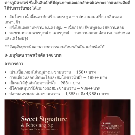
ทางภูมิศาสตร์ ซึ่งเป็นสินค้าที่มีคุณภาพและเอกลักษณ์เฉพาะจากแหล่งผลิตที่
ได้รับการรับรอง
ได้แก่
• ส้มโอขาวน้ำผึ้งนครชัยศรี จ.นครปฐม — รสหวานอมเปรี้ยว กลิ่นหอม
เฉพาะตัว
• ฝรั่งไส้แดงสามพราน จ.นครปฐม — เนื้อกรอบ สีชมพูแดง รสหวานหอม
• มะขามหวานเพชรบูรณ์ จ.เพชรบูรณ์ — รสหวานกลมกล่อม เหมาะกับซอส
และเครื่องปรุง
***วัตถุดิบทุกชนิดสามารถตรวจสอบย้อนกลับถึงแหล่งผลิตได้
8-เมนูพิเศษ ราคาเริ่มต้น 148 บาท
อาหารคาว
• เปาะเปี๊ยะทอดไส้หมูย่างมะขามหวาน — 158++ บาท
• ก๋วยเตี๋ยวหลอดเป็ดพะโล้และส้มโอขาวน้ำผึ้ง — 188++ บาท
• เป็ดพะโล้ตุ๋นส้มโอขาวน้ำผึ้ง — 988++ บาท
• ซี่โครงหมูบาร์บีคิวย่างซอสมะขามหวาน — 988++ บาท
• ปลาทอดราดซอสมะขามหวาน — 1,588++ ถึง 4,988++ บาท