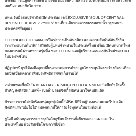
ประสบการณ์ลูกค้าให้สะดวกยิ่งขึ้น ต่อยอดความสำเร็จ โปรแกรมเมกา สไมล์ รีวอร์ด
เผยปี 68 สมาชิกโต 15%
ททท. จับมือธนบุรีพานิช เปิดประสบการณ์ EXCLUSIVE “SOUL OF CENTRAL:
BEYOND THE RIVER RYMES” พาเที่ยวเส้นทางอารยธรรมสายน้ำ กรุงเทพฯ–
พระนครศรีอยุธยา
TITONI และ UKT ฉลอง 38 ปีแห่งการเป็นพันธมิตร และความสัมพันธ์อันยั่งยืน
ระหว่างแบรนด์นาฬิกาสวิสกับผู้แทนจำหน่ายในประเทศไทย พร้อมเปิดบทบาทใหม่
ของแบรนด์ ผ่านทายาทรุ่นที่ 4 ของ TITONI และผู้บริหารเจเนอเรชันใหม่ของ UKT
ในประเทศไทย
ปฏิรูปภาษีบุหรี่ต้องถึงจุดเปลี่ยน สมาคมการค้ายาสูบไทย หนุนโครงสร้างอัตราเดียว
ลดบิดเบือนตลาด เพิ่มประสิทธิภาพจัดเก็บรายได้
2 ค่ายเพลงชื่อดัง “A BEAR DAY – RISING ENTERTAINMENT” ผนึกกำลังครั้ง
สำคัญ ส่งศิลปิน “เบสท์ – เบลล์” ปล่อยซิงเกิ้ลพิเศษ เอาใจคนอินเลิฟ
ข้าวสารซาวด์ส่งนักร้องหนุ่มลูกทุ่งอินดี้ “เอิร์ท-นิธิวิชญ์” ลงสนามดนตรีประเดิม
ซิงเกิลแรก “เอียโอโฮ่” เพลงสนุกที่ให้กำลังใจทุกคนในยามท้อแท้
ยูโอบี สนับสนุนการขยายธุรกิจโซลูชันพลังงานยั่งยืนของ SP GROUP ใน
ประเทศไทย ด้วยสินเชื่อโครงการสีเขียว