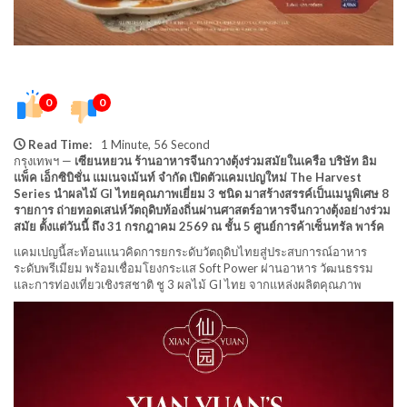
0
0
Read Time:
1 Minute, 56 Second
กรุงเทพฯ —
เซียนหยวน ร้านอาหารจีนกวางตุ้งร่วมสมัยในเครือ บริษัท อิม
แพ็ค เอ็กซิบิชั่น แมเนจเม้นท์ จำกัด เปิดตัวแคมเปญใหม่ The Harvest
Series นำผลไม้ GI ไทยคุณภาพเยี่ยม 3 ชนิด มาสร้างสรรค์เป็นเมนูพิเศษ 8
รายการ ถ่ายทอดเสน่ห์วัตถุดิบท้องถิ่นผ่านศาสตร์อาหารจีนกวางตุ้งอย่างร่วม
สมัย ตั้งแต่วันนี้ ถึง 31 กรกฎาคม 2569 ณ ชั้น 5 ศูนย์การค้าเซ็นทรัล พาร์ค
แคมเปญนี้สะท้อนแนวคิดการยกระดับวัตถุดิบไทยสู่ประสบการณ์อาหาร
ระดับพรีเมียม พร้อมเชื่อมโยงกระแส Soft Power ผ่านอาหาร วัฒนธรรม
และการท่องเที่ยวเชิงรสชาติ ชู 3 ผลไม้ GI ไทย จากแหล่งผลิตคุณภาพ