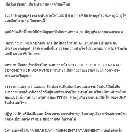
เชียร์เอเชียนเกมส์ครั้งประวัติศาสตร์ของไทย
ร่วมรำลึกบุรุษผู้สร้างแรงบันดาลใจ “100 ปี ชาตกาล พิชัย รัตตกุล” เวทีแห่งผู้นำ ผู้ให้
และสันติภาพ 16 กันยายนนี้
มูลนิธิป่อเต็กตึ๊ง จัดพิธีบำเพ็ญกุศลทักษิณานุปทาน (กงเต๊ก) อุทิศถวายพระบรมศพ
เมกาบางนา (MEGABANGNA) เปิดฟีเจอร์ “สะสมคะแนนผ่านแอป” ยกระดับ
ประสบการณ์ลูกค้าให้สะดวกยิ่งขึ้น ต่อยอดความสำเร็จ โปรแกรมเมกา สไมล์ รีวอร์ด
เผยปี 68 สมาชิกโต 15%
ททท. จับมือธนบุรีพานิช เปิดประสบการณ์ EXCLUSIVE “SOUL OF CENTRAL:
BEYOND THE RIVER RYMES” พาเที่ยวเส้นทางอารยธรรมสายน้ำ กรุงเทพฯ–
พระนครศรีอยุธยา
TITONI และ UKT ฉลอง 38 ปีแห่งการเป็นพันธมิตร และความสัมพันธ์อันยั่งยืน
ระหว่างแบรนด์นาฬิกาสวิสกับผู้แทนจำหน่ายในประเทศไทย พร้อมเปิดบทบาทใหม่
ของแบรนด์ ผ่านทายาทรุ่นที่ 4 ของ TITONI และผู้บริหารเจเนอเรชันใหม่ของ UKT
ในประเทศไทย
ปฏิรูปภาษีบุหรี่ต้องถึงจุดเปลี่ยน สมาคมการค้ายาสูบไทย หนุนโครงสร้างอัตราเดียว
ลดบิดเบือนตลาด เพิ่มประสิทธิภาพจัดเก็บรายได้
2 ค่ายเพลงชื่อดัง “A BEAR DAY – RISING ENTERTAINMENT” ผนึกกำลังครั้ง