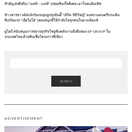
สำคัญ ส่งศิลปิน “เบสท์ – เบลล์” ปล่อยซิงเกิ้ลพิเศษ เอาใจคนอินเลิฟ
ข้าวสารซาวด์ส่งนักร้องหนุ่มลูกทุ่งอินดี้ “เอิร์ท-นิธิวิชญ์” ลงสนามดนตรีประเดิม
ซิงเกิลแรก “เอียโอโฮ่” เพลงสนุกที่ให้กำลังใจทุกคนในยามท้อแท้
ยูโอบี สนับสนุนการขยายธุรกิจโซลูชันพลังงานยั่งยืนของ SP GROUP ใน
ประเทศไทย ด้วยสินเชื่อโครงการสีเขียว
SEARCH
ADVERTISEMENT