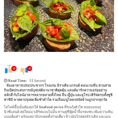
0
0
Read Time:
51 Second
ห้องอาหารเปรมประชากร โรงแรม มิราเคิล แกรนด์ คอนเวนชั่น ชวนสาย
กินเปิดประสบการณ์บุฟเฟ่ต์นานาชาติสุดคุ้ม แลนด์มาร์กความอร่อยย่าน
หลักสี่ กับไลน์อาหารหลากหลายทั้งไทย จีน ญี่ปุ่น และยุโรป เสิร์ฟครบทั้งซูชิ
ซาชิมิ พาสตาปรุงสด ติ่มซำคำโต รวมถึงเมนูไทยรสจัดจ้านถูกปากทุกวัย
ไฮไลท์มื้อเย็นต้องยกให้
Seafood on Ice
ที่ขนกุ้งตัวโต หอยแมลงภู่
นิวซีแลนด์ สดใหม่มาเสิร์ฟแบบไม่อั้น ทานคู่ซีฟู้ดน้ำจิ้มรสแซ่บ เพิ่มความฟิน
แบบเต็มคำ พร้อมสถานีปรุงสดทั้งก๋วยเตี๋ยว ข้าวมันไก่สูตรมิราเคิล และเมนู