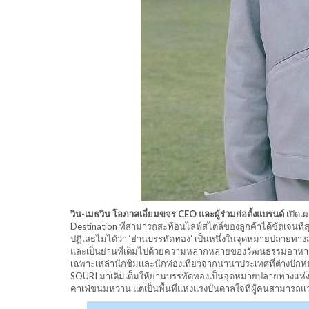
วิน-เมธวิน โอภาสเอี่ยมขจร CEO และผู้ร่วมก่อตั้งแบรนด์
เปิดเผ
Destination ที่สามารถสะท้อนไลฟ์สไตล์ของลูกค้าได้ชัดเจนที่สุด
ปฏิเสธไม่ได้ว่า ‘ย่านบรรทัดทอง’ เป็นหนึ่งในจุดหมายปลายทางสำ
และเป็นย่านที่เต็มไปด้วยความหลากหลายของวัฒนธรรมอาหาร ซึ่ง
เฉพาะเหล่านักชิมและนักท่องเที่ยวจากนานาประเทศที่ต่างปั
SOURI มาเติมเต็มให้ย่านบรรทัดทองเป็นจุดหมายปลายทางแห่งค
คาเฟ่ขนมหวาน แต่เป็นพื้นที่แห่งแรงบันดาลใจที่ผู้คนสามารถแว