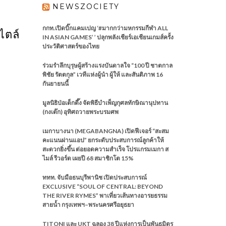
NEWSZOCIETY
กกท.เปิดบิ๊กแคมเปญ ‘#มากกว่ามหกรรมกีฬา ALL
ไตล์
IN ASIAN GAMES’ ’ ปลุกพลังเชียร์เอเชียนเกมส์ครั้ง
ประวัติศาสตร์ของไทย
ร่วมรำลึกบุรุษผู้สร้างแรงบันดาลใจ “100 ปี ชาตกาล
พิชัย รัตตกุล” เวทีแห่งผู้นำ ผู้ให้ และสันติภาพ 16
กันยายนนี้
มูลนิธิป่อเต็กตึ๊ง จัดพิธีบำเพ็ญกุศลทักษิณานุปทาน
(กงเต๊ก) อุทิศถวายพระบรมศพ
เมกาบางนา (MEGABANGNA) เปิดฟีเจอร์ “สะสม
คะแนนผ่านแอป” ยกระดับประสบการณ์ลูกค้าให้
สะดวกยิ่งขึ้น ต่อยอดความสำเร็จ โปรแกรมเมกา ส
ไมล์ รีวอร์ด เผยปี 68 สมาชิกโต 15%
ททท. จับมือธนบุรีพานิช เปิดประสบการณ์
EXCLUSIVE “SOUL OF CENTRAL: BEYOND
THE RIVER RYMES” พาเที่ยวเส้นทางอารยธรรม
สายน้ำ กรุงเทพฯ–พระนครศรีอยุธยา
TITONI และ UKT ฉลอง 38 ปีแห่งการเป็นพันธมิตร