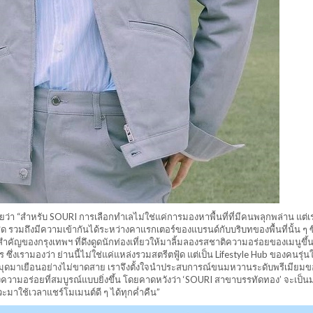
ยว่า “สำหรับ SOURI การเลือกทำเลไม่ใช่แค่การมองหาพื้นที่ที่มีคนพลุกพล่าน แต่
 รวมถึงมีความเข้ากันได้ระหว่างคาแรกเตอร์ของแบรนด์กับบริบทของพื้นที่นั้น ๆ ซึ่
คัญของกรุงเทพฯ ที่ดึงดูดนักท่องเที่ยวให้มาลิ้มลองรสชาติความอร่อยของเมนูขึ้นช
เรามองว่า ย่านนี้ไม่ใช่แค่แหล่งรวมสตรีตฟู้ด แต่เป็น Lifestyle Hub ของคนรุ่น
กหมุดมาเยือนอย่างไม่ขาดสาย เราจึงตั้งใจนำประสบการณ์ขนมหวานระดับพรีเมียมข
วามอร่อยที่สมบูรณ์แบบยิ่งขึ้น โดยคาดหวังว่า ‘SOURI สาขาบรรทัดทอง’ จะเป็น
ะมาใช้เวลาแชร์โมเมนต์ดี ๆ ได้ทุกค่ำคืน”