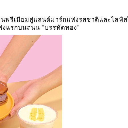
รีเมียมสู่แลนด์มาร์กแห่งรสชาติและไลฟ์ส
่งแรกบนถนน “บรรทัดทอง”