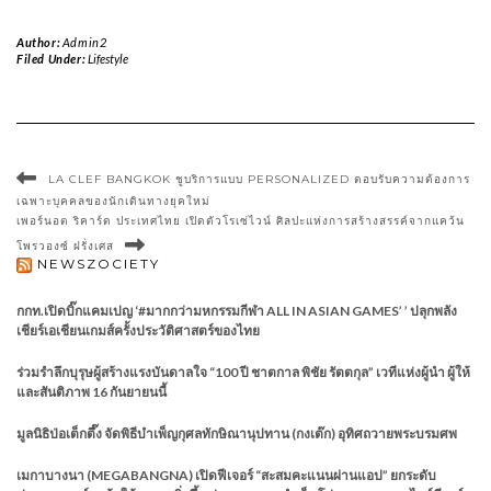
Author:
Admin2
Filed Under:
Lifestyle
LA CLEF BANGKOK ชูบริการแบบ PERSONALIZED ตอบรับความต้องการ
เฉพาะบุคคลของนักเดินทางยุคใหม่
เพอร์นอต ริคาร์ด ประเทศไทย เปิดตัวโรเซ่ไวน์ ศิลปะแห่งการสร้างสรรค์จากแคว้น
โพรวองซ์ ฝรั่งเศส
NEWSZOCIETY
กกท.เปิดบิ๊กแคมเปญ ‘#มากกว่ามหกรรมกีฬา ALL IN ASIAN GAMES’ ’ ปลุกพลัง
เชียร์เอเชียนเกมส์ครั้งประวัติศาสตร์ของไทย
ร่วมรำลึกบุรุษผู้สร้างแรงบันดาลใจ “100 ปี ชาตกาล พิชัย รัตตกุล” เวทีแห่งผู้นำ ผู้ให้
และสันติภาพ 16 กันยายนนี้
มูลนิธิป่อเต็กตึ๊ง จัดพิธีบำเพ็ญกุศลทักษิณานุปทาน (กงเต๊ก) อุทิศถวายพระบรมศพ
เมกาบางนา (MEGABANGNA) เปิดฟีเจอร์ “สะสมคะแนนผ่านแอป” ยกระดับ