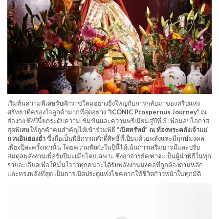
เริ่มต้นความพิเศษรับศักราชใหม่อย่างยิ่งใหญ่กับการกลับมาของทริปแห่ง
ศรัทธาที่ครองใจลูกค้ามากที่สุดอย่าง
“ICONIC Prosperous Journey”
ณ
ฮ่องกง ซึ่งปีนี้ยกระดับความเข้มข้นและความพรีเมียมสู่ปีที่ 3 เพื่อมอบโอกาส
สุดพิเศษให้ลูกค้าคนสำคัญได้เข้าร่วมพิธี
“เปิดทรัพย์” ณ ท้องพระคลังเจ้าแม่
กวนอิมฮองฮำ
ซึ่งถือเป็นพิธีกรรมศักดิ์สิทธิ์ที่เปี่ยมด้วยพลังและมีฤกษ์มงคล
เพียงปีละครั้งเท่านั้น โดยความพิเศษในปีนี้ได้เน้นการเสริมบารมีและปรับ
สมดุลพลังงานเพื่อรับปีมะเมียโดยเฉพาะ ซึ่งอาจารย์คฑาจะเป็นผู้นำพิธีในทุก
รายละเอียดเพื่อให้มั่นใจว่าทุกคนจะได้รับพลังงานมงคลที่ถูกต้องตามหลัก
และทรงพลังที่สุด เป็นการเปิดประตูแห่งโชคลาภให้ชีวิตก้าวหน้าในทุกมิติ