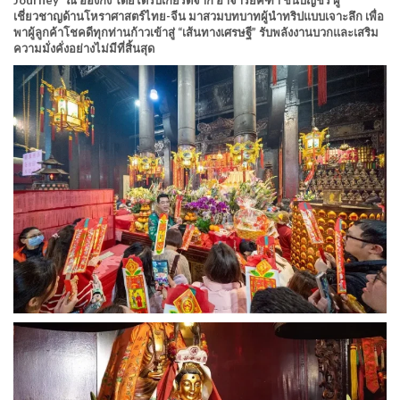
Journey” ณ ฮ่องกง โดยได้รับเกียรติจาก อาจารย์คฑา ชินบัญชร ผู้
เชี่ยวชาญด้านโหราศาสตร์ไทย-จีน มาสวมบทบาทผู้นำทริปแบบเจาะลึก เพื่อ
พาผู้ลูกค้าโชคดีทุกท่านก้าวเข้าสู่ “เส้นทางเศรษฐี” รับพลังงานบวกและเสริม
ความมั่งคั่งอย่างไม่มีที่สิ้นสุด