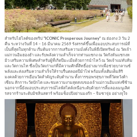
สำหรับไฮไลต์ของทริป
“ICONIC Prosperous Journey”
ณ ฮ่องกง 3 วัน 2
คืน ระหว่างวันที่ 14 – 16 มีนาคม 2569 รังสรรค์ขึ้นเพื่อมอบประสบการณ์ที่
เป็นที่สุดในทุกด้าน เริ่มต้นจากการเสริมความมั่งคั่งในพิธีเปิดทรัพย์ ณ วัดเจ้า
แม่กวนอิมฮองฮำ และรับพลังความสำเร็จจากท่านแชกง ณ วัดกังหันแชกงห
มิว เสริมความพิเศษสำหรับผู้ที่เกิดปีมะเมียด้วยการนำไหว้ ณ วัดเจ้าแม่ทับทิม
และวัดกวนไท ซึ่งเป็นวัดเก่าแก่ที่มีความศักดิ์สิทธิ์อย่างมากเพื่อช่วยบาลานซ์
พลังและส่งเสริมความสำเร็จให้ราบรื่นตลอดปีม้าไฟ พร้อมทั้งเติมเต็มสิริ
มงคลด้วยการเยือนวัดสำคัญระดับตำนาน ทั้งการขอพรสุขภาพที่วัดหวังต้า
เซียน สักการะวัดปักไต และชมความงามสุดสงบของเจ้าแม่กวนอิมแห่งซีซ้าน
นอกจากนี้ยังมอบประสบการณ์ไลฟ์สไตล์เหนือระดับด้วยการลิ้มลองเมนูเลิศ
รสจากร้านระดับมิชลินสตาร์ พร้อมช็อปปิงย่านมงก๊ก – จิมซาจุ่ย อย่างจุใจ