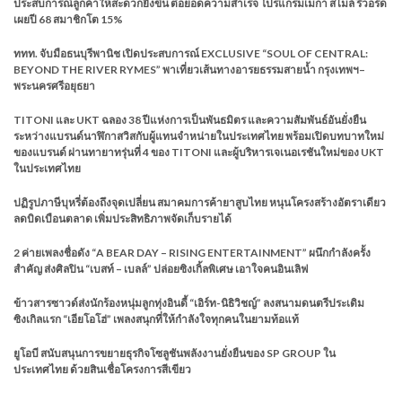
ประสบการณ์ลูกค้าให้สะดวกยิ่งขึ้น ต่อยอดความสำเร็จ โปรแกรมเมกา สไมล์ รีวอร์ด
เผยปี 68 สมาชิกโต 15%
ททท. จับมือธนบุรีพานิช เปิดประสบการณ์ EXCLUSIVE “SOUL OF CENTRAL:
BEYOND THE RIVER RYMES” พาเที่ยวเส้นทางอารยธรรมสายน้ำ กรุงเทพฯ–
พระนครศรีอยุธยา
TITONI และ UKT ฉลอง 38 ปีแห่งการเป็นพันธมิตร และความสัมพันธ์อันยั่งยืน
ระหว่างแบรนด์นาฬิกาสวิสกับผู้แทนจำหน่ายในประเทศไทย พร้อมเปิดบทบาทใหม่
ของแบรนด์ ผ่านทายาทรุ่นที่ 4 ของ TITONI และผู้บริหารเจเนอเรชันใหม่ของ UKT
ในประเทศไทย
ปฏิรูปภาษีบุหรี่ต้องถึงจุดเปลี่ยน สมาคมการค้ายาสูบไทย หนุนโครงสร้างอัตราเดียว
ลดบิดเบือนตลาด เพิ่มประสิทธิภาพจัดเก็บรายได้
2 ค่ายเพลงชื่อดัง “A BEAR DAY – RISING ENTERTAINMENT” ผนึกกำลังครั้ง
สำคัญ ส่งศิลปิน “เบสท์ – เบลล์” ปล่อยซิงเกิ้ลพิเศษ เอาใจคนอินเลิฟ
ข้าวสารซาวด์ส่งนักร้องหนุ่มลูกทุ่งอินดี้ “เอิร์ท-นิธิวิชญ์” ลงสนามดนตรีประเดิม
ซิงเกิลแรก “เอียโอโฮ่” เพลงสนุกที่ให้กำลังใจทุกคนในยามท้อแท้
ยูโอบี สนับสนุนการขยายธุรกิจโซลูชันพลังงานยั่งยืนของ SP GROUP ใน
ประเทศไทย ด้วยสินเชื่อโครงการสีเขียว