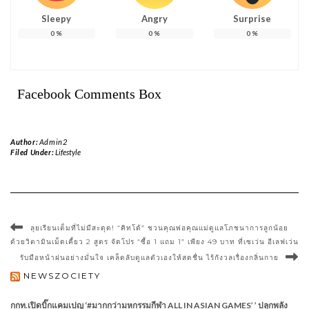
Sleepy
Angry
Surprise
0
%
0
%
0
%
Facebook Comments Box
Author:
Admin2
Filed Under:
Lifestyle
ลุยเรียนเต็มที่ไม่มีสะดุด! “คิทโด้” ชวนคุณพ่อคุณแม่ดูแลโภชนาการลูกน้อย
ด้วยวิตามินเม็ดเคี้ยว 2 สูตร จัดโปร “ซื้อ 1 แถม 1” เพียง 49 บาท ที่เซเว่น อีเลฟเว่น
รับมือหน้าฝนอย่างมั่นใจ เคล็ดลับดูแลตัวเองให้สดชื่น ไร้กังวลเรื่องกลิ่นกาย
NEWSZOCIETY
กกท.เปิดบิ๊กแคมเปญ ‘#มากกว่ามหกรรมกีฬา ALL IN ASIAN GAMES’ ’ ปลุกพลัง