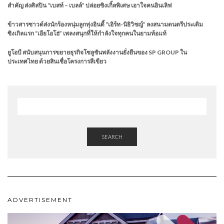
สำคัญ ส่งศิลปิน “เบสท์ – เบลล์” ปล่อยซิงเกิ้ลพิเศษ เอาใจคนอินเลิฟ
ข้าวสารซาวด์ส่งนักร้องหนุ่มลูกทุ่งอินดี้ “เอิร์ท-นิธิวิชญ์” ลงสนามดนตรีประเดิม
ซิงเกิลแรก “เอียโอโฮ่” เพลงสนุกที่ให้กำลังใจทุกคนในยามท้อแท้
ยูโอบี สนับสนุนการขยายธุรกิจโซลูชันพลังงานยั่งยืนของ SP GROUP ใน
ประเทศไทย ด้วยสินเชื่อโครงการสีเขียว
SEARCH
ADVERTISEMENT