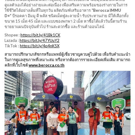
ดูแลตัวเองได้อย่างง่ายและต่อเนื่อง เพื่อเสริมความพร้อมของร่างกายในการ
ใช้ชีวิตได้อย่างเต็มที่ในทุกวัน ผลิตภัณฑ์เสริมอาหาร
“Berocca IMMU
D+”
บีรอคคา อิมมู ดี พลัส ชนิดเม็ดฟู่ละลายน้ำ รับประทานง่าย มีให้เลือกทั้ง
ขนาด 15 เม็ด 45 เม็ด และแบบซองพกพา 2 เม็ด หาซื้อได้แล้ววันนี้ตามร้าน
ขายยาแผนปัจจุบันทั่วไป ร้านสะดวกซื้อ และร้านค้าออนไลน์
Shopee :
https://bit.ly/41Bk1CK
Lazada :
https://bit.ly/47YUuY2
TikTok :
https://bit.ly/4p4nK5X
สามารถปรึกษาเภสัชกรหรือแพทย์ผู้เชี่ยวชาญควบคู่ไปด้วย เพื่อรับคำแนะนำ
ในการดูแลสุขภาพที่เหมาะสม หรือหากต้องการรายละเอียดเพิ่มเติม สามารถ
คลิกที่เว็บไซต์
www.berocca.co.th