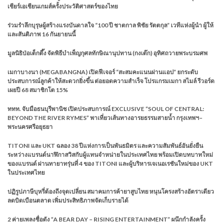
เชียร์เอเชียนเกมส์ครั้งประวัติศาสตร์ของไทย
ร่วมรำลึกบุรุษผู้สร้างแรงบันดาลใจ “100 ปี ชาตกาล พิชัย รัตตกุล” เวทีแห่งผู้นำ ผู้ให้
และสันติภาพ 16 กันยายนนี้
มูลนิธิป่อเต็กตึ๊ง จัดพิธีบำเพ็ญกุศลทักษิณานุปทาน (กงเต๊ก) อุทิศถวายพระบรมศพ
เมกาบางนา (MEGABANGNA) เปิดฟีเจอร์ “สะสมคะแนนผ่านแอป” ยกระดับ
ประสบการณ์ลูกค้าให้สะดวกยิ่งขึ้น ต่อยอดความสำเร็จ โปรแกรมเมกา สไมล์ รีวอร์ด
เผยปี 68 สมาชิกโต 15%
ททท. จับมือธนบุรีพานิช เปิดประสบการณ์ EXCLUSIVE “SOUL OF CENTRAL:
BEYOND THE RIVER RYMES” พาเที่ยวเส้นทางอารยธรรมสายน้ำ กรุงเทพฯ–
พระนครศรีอยุธยา
TITONI และ UKT ฉลอง 38 ปีแห่งการเป็นพันธมิตร และความสัมพันธ์อันยั่งยืน
ระหว่างแบรนด์นาฬิกาสวิสกับผู้แทนจำหน่ายในประเทศไทย พร้อมเปิดบทบาทใหม่
ของแบรนด์ ผ่านทายาทรุ่นที่ 4 ของ TITONI และผู้บริหารเจเนอเรชันใหม่ของ UKT
ในประเทศไทย
ปฏิรูปภาษีบุหรี่ต้องถึงจุดเปลี่ยน สมาคมการค้ายาสูบไทย หนุนโครงสร้างอัตราเดียว
ลดบิดเบือนตลาด เพิ่มประสิทธิภาพจัดเก็บรายได้
2 ค่ายเพลงชื่อดัง “A BEAR DAY – RISING ENTERTAINMENT” ผนึกกำลังครั้ง