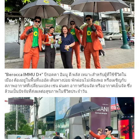
“Berocca IMMU D+”
บีรอคคา อิมมู ดี พลัส เหมาะสำหรับผู้ที่ใช้ชีวิตใน
เมือง ต้องอยู่ในพื้นที่แออัด เดินทางบ่อย พักผ่อนไม่เพียงพอ หรือเผชิญกับ
สภาพอากาศที่เปลี่ยนแปลง เช่น ฝนตก อากาศร้อนจัด หรืออากาศเย็นจัด ซึ่ง
ล้วนเป็นปัจจัยที่ส่งผลต่อสุขภาพในชีวิตประจำวัน