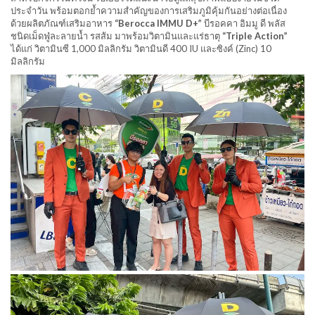
ประจำวัน พร้อมตอกย้ำความสำคัญของการเสริมภูมิคุ้มกันอย่างต่อเนื่อง
ด้วยผลิตภัณฑ์เสริมอาหาร
“Berocca IMMU D+”
บีรอคคา อิมมู ดี พลัส
ชนิดเม็ดฟู่ละลายน้ำ รสส้ม มาพร้อมวิตามินและแร่ธาตุ
“Triple Action”
ได้แก่ วิตามินซี 1,000 มิลลิกรัม วิตามินดี 400 IU และซิงค์ (Zinc) 10
มิลลิกรัม