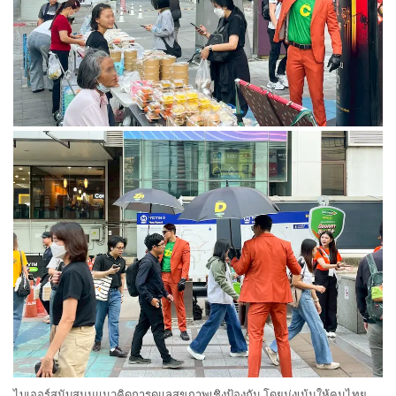
ไบเออร์สนับสนุนแนวคิดการดูแลสุขภาพเชิงป้องกัน โดยมุ่งเน้นให้คนไทย