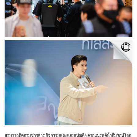
สามารถติดตามข่าวสาร กิจกรรมและแคมเปญดีๆ จากแบรนด์น้ำดื่มรักษ์โลก