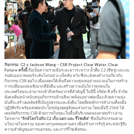
กิจกรรม C2 x Jackson Wang – CSR Project Clear Water, Clear
Future ครั้งนี้
ถือเป็นความร่วมมือระยะยาวระหว่าง น้ำดื่ม C2 (ซีทรู) และแบ
รนด์แอมบาสเดอร์ระดับโลกอย่าง แจ็คสัน หวัง ซึ่งจะยังคงทำงานเกี่ยวกับ
กิจกรรม CSR ต่อไป เพื่อแสดงให้เห็นถึงความทุ่มเทอย่างแน่วแน่ในการสร้าง
การเปลี่ยนแปลงเชิงบวกที่ยั่งยืน และสร้างความมั่นใจว่าทุกคนใน
ประเทศไทยจะสามารถเข้าถึงทรัพยากรที่สำคัญนี้ ในปีนี้ บริษัท ซี ดริ้ง จำกัด
ยังคงเดินหน้าสนับสนุนกิจกรรมด้านสิ่งแวดล้อมอย่างต่อเนื่อง ด้วยความมุ่ง
มั่นที่จะสร้างผลลัพธ์ที่เป็นรูปธรรมและยั่งยืน โดยยึดหลักการทำงานที่ลงมือ
ปฏิบัติจริง พร้อมส่งต่อประโยชน์สูงสุดสู่สังคมส่วนรวม โดยเมื่อปี 2566 ได้
เคยจัดกิจกรรม CSR ด้วยการเก็บขยะในพื้นที่บริเวณคลองลาดพร้าว ผ่าน
โครงการ
“รักษ์โลกไปกับ C2 เก็บ แยก และ รีไซเคิล”
ซึ่งเป็นกิจกรรมตาม
นโยบายไม่เทรวม ของทางกรุงเทพมหานคร เพื่อสร้างการรับรู้ ตระหนักรู้ถึง
ความสำคัญของการแยกขยะ และการรีไซเคิลขยะ