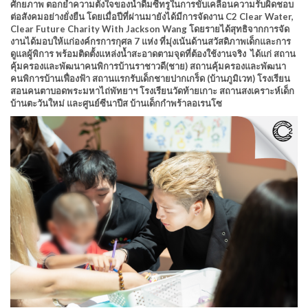
ศักยภาพ ตอกย้ำความตั้งใจของน้ำดื่มซีทรูในการขับเคลื่อนความรับผิดชอบ
ต่อสังคมอย่างยั่งยืน โดยเมื่อปีที่ผ่านมายังได้มีการจัดงาน C2 Clear Water,
Clear Future Charity With Jackson Wang โดยรายได้สุทธิจากการจัด
งานได้มอบให้แก่องค์กรการกุศล 7 แห่ง ที่มุ่งเน้นด้านสวัสดิภาพเด็กและการ
ดูแลผู้พิการ พร้อมติดตั้งแหล่งน้ำสะอาดตามจุดที่ต้องใช้งานจริง ได้แก่ สถาน
คุ้มครองและพัฒนาคนพิการบ้านราชาวดี(ชาย) สถานคุ้มครองและพัฒนา
คนพิการบ้านเฟื่องฟ้า สถานแรกรับเด็กชายปากเกร็ด (บ้านภูมิเวท) โรงเรียน
สอนคนตาบอดพระมหาไถ่พัทยาฯ โรงเรียนวัดท้ายเกาะ สถานสงเคราะห์เด็ก
บ้านตะวันใหม่ และศูนย์ซีนาปีส บ้านเด็กกำพร้าลอเรนโซ