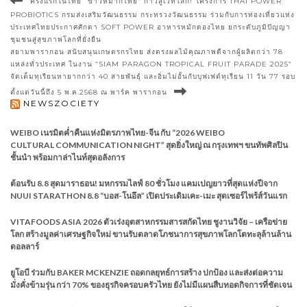
ครั้งแรกในไทย “ข้าวหมากไทย” ก้าวสู่เวทีโลก! โครงการ THAI POWER
PROBIOTICS กรมส่งเสริมวัฒนธรรม กระทรวงวัฒนธรรม ร่วมกับการท่องเที่ยวแห่ง
ประเทศไทยประกาศศักดา SOFT POWER อาหารหมักดองไทย ยกระดับภูมิปัญญา
ชุมชนสู่สุขภาพโลกที่ยั่งยืน
สยามพารากอน สนับสนุนเกษตรกรไทย ส่งตรงผลไม้คุณภาพดีจากผู้ผลิตกว่า 78
แหล่งทั่วประเทศ ในงาน “SIAM PARAGON TROPICAL FRUIT PARADE 2025”
จัดเต็มทุเรียนหายากกว่า 40 สายพันธุ์ และอิ่มไม่อั้นกับบุฟเฟต์ทุเรียน 11 วัน 77 รอบ
ตั้งแต่วันนี้ถึง 5 พ.ค.2568 ณ พาร์ค พารากอน
NEWSZOCIETY
WEIBO เนรมิตค่ำคืนแห่งมิตรภาพไทย-จีน กับ “2026 WEIBO
CULTURAL COMMUNICATION NIGHT” สุดยิ่งใหญ่ ณ กรุงเทพฯ ขนทัพศิลปิน
ชั้นนำ พร้อมกาล่าไนท์สุดอลังการ
ต้อนรับ 8.8 สุดมาราธอน! มหกรรมไลฟ์ 80 ชั่วโมง แคมเปญยาวที่สุดแห่งปีจาก
NUUI STARATHON 8.8 “บอส-โนอึล” เปิดประเดิมเคะ-เมะ สุดเซอร์ไพร้ส์วันแรก
VITAFOODS ASIA 2026 ตัวเร่งอุตสาหกรรมสารสกัดไทย ชูงานวิจัย – เครือข่าย
โลก สร้างมูลค่าเศรษฐกิจใหม่ ขานรับตลาดโภชนาการสุขภาพโลกโตทะลุล้านล้าน
ดอลลาร์
ยูโอบี ร่วมกับ BAKER MCKENZIE ถอดกลยุทธ์การสร้าง ปกป้อง และส่งต่อความ
มั่งคั่งข้ามรุ่น กว่า 70% ของธุรกิจครอบครัวไทย ยังไม่มีแผนสืบทอดกิจการที่ชัดเจน