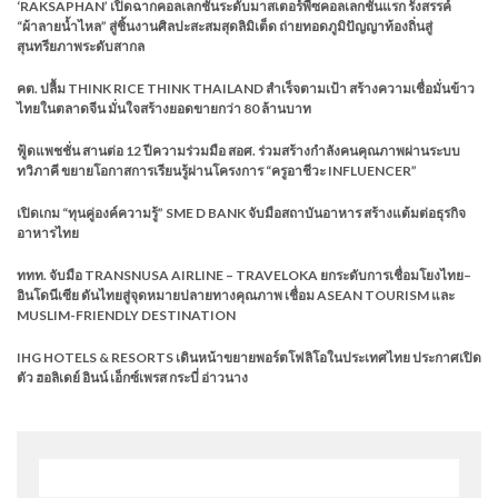
‘RAKSAPHAN’ เปิดฉากคอลเลกชันระดับมาสเตอร์พีซคอลเลกชันแรก รังสรรค์
“ผ้าลายน้ำไหล” สู่ชิ้นงานศิลปะสะสมสุดลิมิเต็ด ถ่ายทอดภูมิปัญญาท้องถิ่นสู่
สุนทรียภาพระดับสากล
คต. ปลื้ม THINK RICE THINK THAILAND สำเร็จตามเป้า สร้างความเชื่อมั่นข้าว
ไทยในตลาดจีน มั่นใจสร้างยอดขายกว่า 80 ล้านบาท
ฟู้ดแพชชั่น สานต่อ 12 ปีความร่วมมือ สอศ. ร่วมสร้างกำลังคนคุณภาพผ่านระบบ
ทวิภาคี ขยายโอกาสการเรียนรู้ผ่านโครงการ “ครูอาชีวะ INFLUENCER”
เปิดเกม “ทุนคู่องค์ความรู้” SME D BANK จับมือสถาบันอาหาร สร้างแต้มต่อธุรกิจ
อาหารไทย
ททท. จับมือ TRANSNUSA AIRLINE – TRAVELOKA ยกระดับการเชื่อมโยงไทย–
อินโดนีเซีย ดันไทยสู่จุดหมายปลายทางคุณภาพ เชื่อม ASEAN TOURISM และ
MUSLIM-FRIENDLY DESTINATION
IHG HOTELS & RESORTS เดินหน้าขยายพอร์ตโฟลิโอในประเทศไทย ประกาศเปิด
ตัว ฮอลิเดย์ อินน์ เอ็กซ์เพรส กระบี่ อ่าวนาง