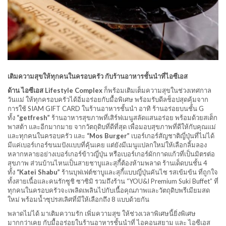
เติมความสุขให้ทุกคนในครอบครัว กับร้านอาหารชั้นนำที่ไอซีเอส
ด้าน ไอซีเอส Lifestyle Complex
ก็พร้อมเติมเต็มความสุขในช่วงเทศกาล
วันแม่ ให้ทุกครอบครัวได้อิ่มอร่อยกับมื้อพิเศษ พร้อมรับดีลช็อปสุดคุ้มจาก
การใช้ SIAM GIFT CARD ในร้านอาหารชั้นนำ อาทิ ร้านอร่อยบนชั้น G
ทั้ง
“getfresh”
ร้านอาหารสุขภาพที่เสิร์ฟเมนูสลัดแสนอร่อย พร้อมด้วยสเต็ก
พาสต้า และอีกมากมาย จากวัตถุดิบที่ดีที่สุด เพื่อมอบสุขภาพที่ดีให้กับคุณแม่
และทุกคนในครอบครัว และ
“Mos Burger”
เบอร์เกอร์สัญชาติญี่ปุ่นที่ไม่ได้
มีแค่เบอร์เกอร์ขนมปังแบบที่คุ้นเคย แต่ยังมีเมนูแปลกใหม่ให้เลือกลิ้มลอง
หลากหลายอย่างเบอร์เกอร์ข้าวญี่ปุ่น หรือเบอร์เกอร์ผักกาดแก้วที่เป็นมิตรต่อ
สุขภาพ ส่วนบ้านไหนเป็นสายชาบูและสุกี้ต้องห้ามพลาด ร้านเด็ดบนชั้น 4
ทั้ง
“Katei Shabu”
ร้านบุฟเฟต์ชาบูและสุกี้แบบญี่ปุ่นคันไซ รสเข้มข้น ที่ถูกใจ
ทั้งสายเนื้อและคนรักซูชิ ซาซิมิ รวมถึงร้าน “YOU&I Premium Suki Buffet” ที่
ทุกคนในครอบครัวจะเพลิดเพลินไปกับเนื้อคุณภาพและวัตถุดิบพรีเมียมสด
ใหม่ พร้อมน้ำซุปรสเลิศที่มีให้เลือกถึง 8 แบบด้วยกัน
พลาดไม่ได้ มาเติมความรัก เพิ่มความสุข ให้ช่วงเวลาพิเศษนี้ยิ่งพิเศษ
มากกว่าเคย กับมื้ออร่อยในร้านอาหารชั้นนำที่ ไอคอนสยาม และ ไอซีเอส