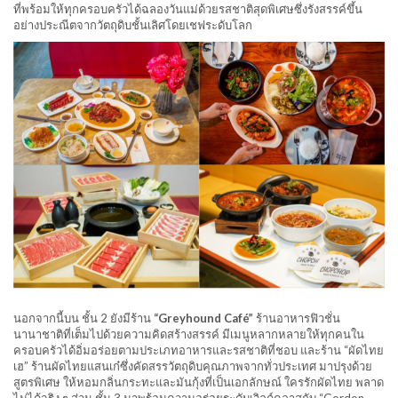
ที่พร้อมให้ทุกครอบครัวได้ฉลองวันแม่ด้วยรสชาติสุดพิเศษซึ่งรังสรรค์ขึ้น
อย่างประณีตจากวัตถุดิบชั้นเลิศโดยเชฟระดับโลก
นอกจากนี้บน ชั้น 2 ยังมีร้าน
“Greyhound Café”
ร้านอาหารฟิวชั่น
นานาชาติที่เต็มไปด้วยความคิดสร้างสรรค์ มีเมนูหลากหลายให้ทุกคนใน
ครอบครัวได้อิ่มอร่อยตามประเภทอาหารและรสชาติที่ชอบ และร้าน “ผัดไทย
เฮ” ร้านผัดไทยแสนเก๋ซึ่งคัดสรรวัตถุดิบคุณภาพจากทั่วประเทศ มาปรุงด้วย
สูตรพิเศษ ให้หอมกลิ่นกระทะและมันกุ้งที่เป็นเอกลักษณ์ ใครรักผัดไทย พลาด