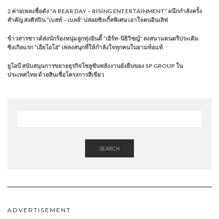
2 ค่ายเพลงชื่อดัง “A BEAR DAY – RISING ENTERTAINMENT” ผนึกกำลังครั้ง
สำคัญ ส่งศิลปิน “เบสท์ – เบลล์” ปล่อยซิงเกิ้ลพิเศษ เอาใจคนอินเลิฟ
ข้าวสารซาวด์ส่งนักร้องหนุ่มลูกทุ่งอินดี้ “เอิร์ท-นิธิวิชญ์” ลงสนามดนตรีประเดิม
ซิงเกิลแรก “เอียโอโฮ่” เพลงสนุกที่ให้กำลังใจทุกคนในยามท้อแท้
ยูโอบี สนับสนุนการขยายธุรกิจโซลูชันพลังงานยั่งยืนของ SP GROUP ใน
ประเทศไทย ด้วยสินเชื่อโครงการสีเขียว
SEARCH
ADVERTISEMENT