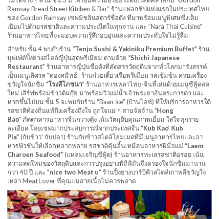
ไม่ได้จริง ๆ ส่วน ชั้น 3 มาพร้อมความอร่อยระดับเวิลด์คลาสกับ “Gordon
Ramsay Bread Street Kitchen & Bar” ร้านแฟลกชิปแห่งแรกในประเทศไทย
ของ Gordon Ramsay เชฟมิชลินสตาร์ชื่อดัง ที่มาพร้อมเมนูพิเศษซึ่งเต็ม
เปี่ยมไปด้วยรสชาติและความประณีตในทุกจาน และ “Nara Thai Cuisine”
ร้านอาหารไทยที่จะมอบความรู้สึกอบอุ่นและความประทับใจไม่รู้ลืม
สำหรับ ชั้น 4 พบกับร้าน
“Tenjo Sushi & Yakiniku Premium Buffet”
ร้าน
บุฟเฟ่ต์ปิ้งย่างสไตล์ญี่ปุ่นสุดพรีเมียม ตามด้วย
“Shichi Japanese
Restaurant”
ร้านอาหารญี่ปุ่นชื่อดังที่คัดสรรวัตถุดิบจากทั่วโลกมารังสรรค์
เป็นเมนูเลิศรส “ทองสมิทธ์” ร้านก๋วยเตี๋ยวเรือพรีเมียม รสเข้มข้น ครบเครื่อง
ขวัญใจนักชิม
“โรงสีโภชนา”
ร้านอาหารเหลาไทย-จีนที่เด่นด้วยเมนูซีฟู้ดสด
ใหม่ เสิร์ฟพร้อมข้าวต้มกุ๊ย มาพร้อมวิวแม่น้ำเจ้าพระยาอันตระการตา และ
หากขึ้นไปบน ชั้น 5 จะพบกับร้าน “Baan Ice” (บ้านไอซ์) ที่ให้บริการอาหารใต้
รสชาติท้องถิ่นแท้ถึงเครื่องถึงใจ ถูกใจแม่ ๆ สายจัดจ้าน
“Hong
Bao”
ภัตตาคารอาหารจีนกวางตุ้ง เน้นวัตถุดิบคุณภาพเยี่ยม ใส่ใจทุกราย
ละเอียด โดยเชฟมากประสบการณ์จากประเทศจีน
“Kub Kao’ Kub
Pla”
(กับข้าว’ กับปลา) ร้านกับข้าวสไตล์โฮมเมดที่มีเมนูอาหารไทยและอา
หารฟิวชั่นให้เลือกหลากหลาย รสชาติคุ้นลิ้นเหมือนอาหารฝีมือแม่
“Laem
Charoen Seafood”
(แหลมเจริญซีฟู้ด) ร้านอาหารทะเลรสชาติอร่อย เน้น
ความสดใหม่ของวัตถุดิบและการปรุงอย่างพิถีพิถันจึงครองใจนักชิมมานาน
กว่า 40 ปี และ
“nice two Meat u”
ร้านปิ้งย่างบาร์บีคิวสไตล์เกาหลีขวัญใจ
เหล่า Meat Lover ที่คุณแม่สายเนื้อไม่ควรพลาด