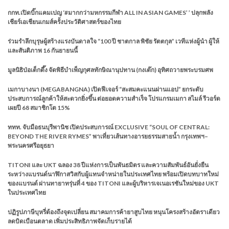
กกท.เปิดบิ๊กแคมเปญ ‘#มากกว่ามหกรรมกีฬา ALL IN ASIAN GAMES’ ’ ปลุกพลัง
เชียร์เอเชียนเกมส์ครั้งประวัติศาสตร์ของไทย
ร่วมรำลึกบุรุษผู้สร้างแรงบันดาลใจ “100 ปี ชาตกาล พิชัย รัตตกุล” เวทีแห่งผู้นำ ผู้ให้
และสันติภาพ 16 กันยายนนี้
มูลนิธิป่อเต็กตึ๊ง จัดพิธีบำเพ็ญกุศลทักษิณานุปทาน (กงเต๊ก) อุทิศถวายพระบรมศพ
เมกาบางนา (MEGABANGNA) เปิดฟีเจอร์ “สะสมคะแนนผ่านแอป” ยกระดับ
ประสบการณ์ลูกค้าให้สะดวกยิ่งขึ้น ต่อยอดความสำเร็จ โปรแกรมเมกา สไมล์ รีวอร์ด
เผยปี 68 สมาชิกโต 15%
ททท. จับมือธนบุรีพานิช เปิดประสบการณ์ EXCLUSIVE “SOUL OF CENTRAL:
BEYOND THE RIVER RYMES” พาเที่ยวเส้นทางอารยธรรมสายน้ำ กรุงเทพฯ–
พระนครศรีอยุธยา
TITONI และ UKT ฉลอง 38 ปีแห่งการเป็นพันธมิตร และความสัมพันธ์อันยั่งยืน
ระหว่างแบรนด์นาฬิกาสวิสกับผู้แทนจำหน่ายในประเทศไทย พร้อมเปิดบทบาทใหม่
ของแบรนด์ ผ่านทายาทรุ่นที่ 4 ของ TITONI และผู้บริหารเจเนอเรชันใหม่ของ UKT
ในประเทศไทย
ปฏิรูปภาษีบุหรี่ต้องถึงจุดเปลี่ยน สมาคมการค้ายาสูบไทย หนุนโครงสร้างอัตราเดียว
ลดบิดเบือนตลาด เพิ่มประสิทธิภาพจัดเก็บรายได้