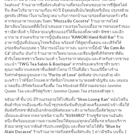
Seafood” ร้านอาหารชื่อดังระดับตำนานที่ครองใจคนชอบอาหารซีฟู้ดสไตล์
จีน-สิงคโปร์มายาวนานเกือบ 40 ปี มีจุดเด่นที่เน้นวัตถุดิบพรีเมียม ปรุงรสด้วย
สูตรลับ เสิร์ฟมาในจานใหญ่ เหมาะกับการยกบ้านมาอร่อยทั้งครอบครัว หรือ
หากชอบอาหารแบบตะวันตก
“Mozza By Cocotte”
ร้านอาหารสไตล์
อิตาเลียนโฮมเมดที่ตั้งใจนำเสนอเความอร่อยในแบบมื้ออาหารครอบครัวของ
ชาวอิตาลีแท้ ๆ ก็มีหลายเมนูซิกเนเจอร์ให้ลิ้มลองทั้งพาสต้า พิซซ่า และอีก
มากมาย ส่วนคนรักอาหารญี่ปุ่นต้องลอง
“KANORI Hand Roll Bar”
ร้าน
อาหารญี่ปุ่นที่เน้นเมนูโรลพรีเมียม พร้อมทำให้ดูทุกขั้นตอน และเสิร์ฟให้
อร่อยฟินกันแบบสด ๆ ให้อารมณ์โอมากาเสะ นอกจากนี้ยังมี
“Ăn Cơm Ăn
Cá”
(อันเกิม-อันก๋า) ร้านอาหารเวียดนามและเอเชียนฟู้ดที่เสิร์ฟรสชาติต้น
ตำรับโดยเชฟชาวเวียดนามแท้ ๆ ในบรรยากาศอบอุ่น และสำหรับสาวกชาขอ
แนะนำ
“TWG Tea Salon & Boutique”
สวรรค์ของคนรักชาที่รวมชา
คุณภาพดีจากแหล่งชาชั้นเลิศทั่วโลกมาไว้ในที่เดียว วันแม่ปีนี้ทางร้าน
รังสรรค์ชุดเมนูขนมหวาน
“Purity of Love”
สุดพิเศษ ประกอบด้วย เค้ก
มะพร้าว ไวท์ช็อกโกแลต ทาร์ตช็อกโกแลต พานาคอตต้าอัญชัน และ เลมอน
มาเดอลีน เสิร์ฟพร้อมเครื่องดื่ม Tea Mocktail ที่มีส่วนผสมของ Jasmine
Queen Tea และเสิร์ฟคู่กับชา Jasmine Queen Tea อร่อยลงตัวสุด ๆ
ขยับมาที่ ชั้น UG มีร้านอร่อยรอให้ไปชิมทั้ง
“Shoo Loong Kan”
หม้อไฟจีน
ต้นตำรับจากเมืองฉงชิ่ง กับน้ำซุปรสเข้มข้นที่ปรุงด้วยเครื่องเทศนำเข้า เพื่อให้
สัมผัสถึงรสชาติอันมีเอกลักษณ์พิเศษเฉพาะตัว มาพร้อมเนื้อสัตว์คุณภาพ
เยี่ยมและผักหลากหลายชนิด รวมถึง
“SUSHIRO”
ร้านซูชิสายพานอันดับ
หนึ่ง ที่พร้อมมอบความความสดใหม่ให้คุณแม่ทุกคนได้ลิ้มรส พร้อมบริการ
ด้วยมาตรฐานจากต้นตำรับประเทศญี่ปุ่น และที่พลาดไม่ได้คือ
“Blue by
Alain Ducasse”
ร้านร้านอาหารฝรั่งเศสชั้นเลิศระดับ 1 ดาวมิชลิน บนชั้น 1