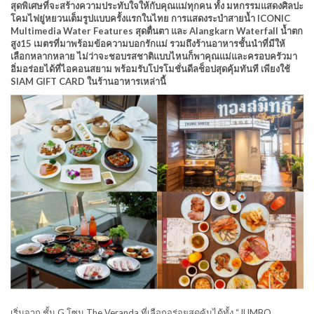
สุดพิเศษที่จะสร้างความประทับใจให้กับคุณแม่ทุกคน ทั้ง มหกรรมแสดงศิลปะ
โคมไฟยู่หยวนเต็มรูปแบบครั้งแรกในไทย การแสดงระบำสายน้ำ ICONIC
Multimedia Water Features สุดตื่นตา และ Alangkarn Waterfall น้ำตก
สูง15 เมตรที่มาพร้อมข้อความบอกรักแม่ รวมถึงร้านอาหารชั้นนำที่มีให้
เลือกหลากหลาย ไม่ว่าจะชอบรสชาติแบบไหนก็พาคุณแม่และครอบครัวมา
อิ่มอร่อยได้ที่ไอคอนสยาม พร้อมรับโปรโมชั่นดีลช็อปสุดคุ้มทันที เพียงใช้
SIAM GIFT CARD ในร้านอาหารเหล่านี้
เริ่มจาก ชั้น G โซน The Veranda ที่เลือกอร่อยสุดคุ้มได้ทั้ง “JUMBO