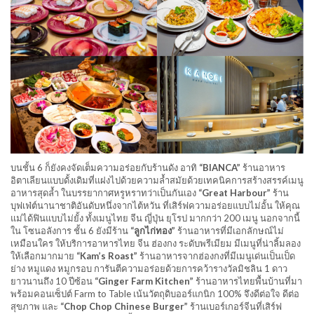
บนชั้น 6 ก็ยังคงจัดเต็มความอร่อยกับร้านดัง อาทิ
“BIANCA”
ร้านอาหาร
อิตาเลียนแบบดั้งเดิมที่แฝงไปด้วยความล้ำสมัยด้วยเทคนิคการสร้างสรรค์เมนู
อาหารสุดล้ำ ในบรรยากาศหรูหราทว่าเป็นกันเอง
“Great Harbour”
ร้าน
บุฟเฟ่ต์นานาชาติอันดับหนึ่งจากไต้หวัน ที่เสิร์ฟความอร่อยแบบไม่อั้น ให้คุณ
แม่ได้ฟินแบบไม่ยั้ง ทั้งเมนูไทย จีน ญี่ปุ่น ยุโรป มากกว่า 200 เมนู นอกจากนี้
ใน โซนอลังการ ชั้น 6 ยังมีร้าน
“ลูกไก่ทอง”
ร้านอาหารที่มีเอกลักษณ์ไม่
เหมือนใคร ให้บริการอาหารไทย จีน ฮ่องกง ระดับพรีเมียม มีเมนูที่น่าลิ้มลอง
ให้เลือกมากมาย
“Kam’s Roast”
ร้านอาหารจากฮ่องกงที่มีเมนูเด่นเป็นเป็ด
ย่าง หมูแดง หมูกรอบ การันตีความอร่อยด้วยการคว้ารางวัลมิชลิน 1 ดาว
ยาวนานถึง 10 ปีซ้อน
“Ginger Farm Kitchen”
ร้านอาหารไทยพื้นบ้านที่มา
พร้อมคอนเซ็ปต์ Farm to Table เน้นวัตถุดิบออร์แกนิก 100% จึงดีต่อใจ ดีต่อ
สุขภาพ และ
“Chop Chop Chinese Burger”
ร้านเบอร์เกอร์จีนที่เสิร์ฟ