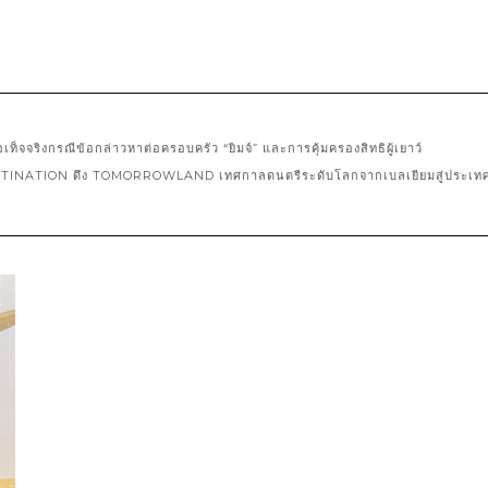
เท็จจริงกรณีข้อกล่าวหาต่อครอบครัว “ยิมจ์” และการคุ้มครองสิทธิผู้เยาว์
TINATION ดึง TOMORROWLAND เทศกาลดนตรีระดับโลกจากเบลเยียมสู่ประเท