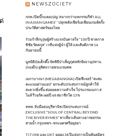
NEWSZOCIETY
กกท.เปิดบิ๊กแคมเปญ ‘#มากกว่ามหกรรมกีฬา ALL
ด่
IN ASIAN GAMES’ ’ ปลุกพลังเชียร์เอเชียนเกมส์ครั้ง
ประวัติศาสตร์ของไทย
ร่วมรำลึกบุรุษผู้สร้างแรงบันดาลใจ “100 ปี ชาตกาล
พิชัย รัตตกุล” เวทีแห่งผู้นำ ผู้ให้ และสันติภาพ 16
กันยายนนี้
มูลนิธิป่อเต็กตึ๊ง จัดพิธีบำเพ็ญกุศลทักษิณานุปทาน
(กงเต๊ก) อุทิศถวายพระบรมศพ
เมกาบางนา (MEGABANGNA) เปิดฟีเจอร์ “สะสม
คะแนนผ่านแอป” ยกระดับประสบการณ์ลูกค้าให้
สะดวกยิ่งขึ้น ต่อยอดความสำเร็จ โปรแกรมเมกา ส
ไมล์ รีวอร์ด เผยปี 68 สมาชิกโต 15%
ททท. จับมือธนบุรีพานิช เปิดประสบการณ์
EXCLUSIVE “SOUL OF CENTRAL: BEYOND
THE RIVER RYMES” พาเที่ยวเส้นทางอารยธรรม
สายน้ำ กรุงเทพฯ–พระนครศรีอยุธยา
TITONI และ UKT ฉลอง 38 ปีแห่งการเป็นพันธมิตร