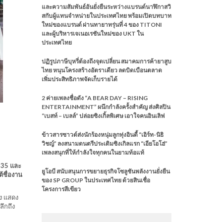
และความสัมพันธ์อันยั่งยืนระหว่างแบรนด์นาฬิกาสวิ
สกับผู้แทนจำหน่ายในประเทศไทย พร้อมเปิดบทบาท
ใหม่ของแบรนด์ ผ่านทายาทรุ่นที่ 4 ของ TITONI
และผู้บริหารเจเนอเรชันใหม่ของ UKT ใน
ประเทศไทย
ปฏิรูปภาษีบุหรี่ต้องถึงจุดเปลี่ยน สมาคมการค้ายาสูบ
ไทย หนุนโครงสร้างอัตราเดียว ลดบิดเบือนตลาด
เพิ่มประสิทธิภาพจัดเก็บรายได้
2 ค่ายเพลงชื่อดัง “A BEAR DAY – RISING
ENTERTAINMENT” ผนึกกำลังครั้งสำคัญ ส่งศิลปิน
“เบสท์ – เบลล์” ปล่อยซิงเกิ้ลพิเศษ เอาใจคนอินเลิฟ
ข้าวสารซาวด์ส่งนักร้องหนุ่มลูกทุ่งอินดี้ “เอิร์ท-นิธิ
วิชญ์” ลงสนามดนตรีประเดิมซิงเกิลแรก “เอียโอโฮ่”
เพลงสนุกที่ให้กำลังใจทุกคนในยามท้อแท้
ง 35 และ
ยูโอบี สนับสนุนการขยายธุรกิจโซลูชันพลังงานยั่งยืน
้ชื่องาน
ของ SP GROUP ในประเทศไทย ด้วยสินเชื่อ
โครงการสีเขียว
วง แสดง
ึกถึง