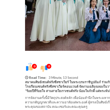
0
0
Read Time:
3 Minute, 13 Second
สมาคมศิษย์เซนต์ฟรังซีสซาเวียร์ ในพระบรมราชินูปถัมภ์ ร่วมก
โรงเรียนเซนต์ฟรังซีสซาเวียร์คอนแวนต์ จัดงานเฉลิมฉลองในว
“ร้อยปีที่ร้อยใจ สานสายใยเราเซนต์ฟรัง น้อมใจภักดิ์ แด่พระพัน
การจัดงานครั้งนี้มีวัตถุประสงค์หลัก เพื่อน้อมสำนึกในพระมห
ความกตัญญูกตเวทีและความอาลัยแด่พระองค์ ผู้ทรงเป็นศิษย์เกี
พระคุณของสถาบัน คณะเซอร์และคณะคุณครู