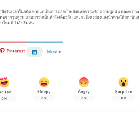
ลึกถึงวันเวลาในอดีต หากแต่เป็นการตอกย้ำพลังแห่งความรัก ความผูกพัน และความศ
ักทอจากรุ่นสู่รุ่น หลอมรวมเป็นหัวใจเดียวกัน และจะยังคงส่องแสงนำทางให้สถาบันแห
หม่ที่กำลังเริ่มต้น
Pinterest
LinkedIn
Sleepy
Angry
Surprise
xcited
0
%
0
%
0
%
0
%