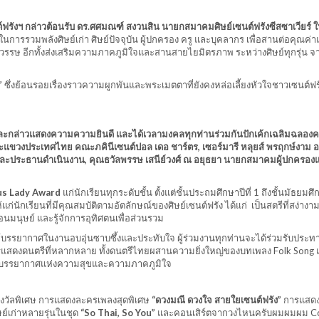
นต์ฟรังฯ กล่าวต้อนรับ ดร.ศศมณฑ์ สงวนสิน นายกสมาคมศิษย์เซนต์ฟรังซีสซาเวียร์ 
ารรวมพลังศิษย์เก่า ศิษย์ปัจจุบัน ผู้ปกครอง ครู และบุคลากร เพื่อสานต่อคุณค่า
รรษ อีกทั้งส่งเสริมความภาคภูมิใจและสานสายไยมิตรภาพ ระหว่างศิษย์ทุกรุ่น จา
ฯ”
ซึ่งย้อนรอยเรื่องราวความผูกพันและพระเมตตาที่ยังคงหล่อเลี้ยงหัวใจชาวเซนต์ฟร
น และกล่าวแสดงความความยินดี และได้เวลามงคลทุกท่านร่วมกันปักเค้กเฉลิมฉลอ
คณะแขวงประเทศไทย คณะภคินีเซนต์ปอล เดอ ชาร์ตร, เซอร์มารี หลุยส์ พรฤกษ์งาม อธ
ฯ และประธานดำเนินงาน, คุณธวัลพรรษ เสนีย์วงศ์ ณ อยุธยา นายกสมาคมผู้ปกครองแ
ous Lady Award
แก่นักเรียนทุกระดับชั้น ตั้งแต่ชั้นประถมศึกษาปีที่ 1 ถึงชั้นมัธยมศึก
นักเรียนที่มีคุณสมบัติตามอัตลักษณ์ของศิษย์เซนต์ฟรัง ได้แก่ เป็นสตรีที่สง่างาม 
มนุษย์ และรู้จักการอุทิศตนเพื่อส่วนรวม
ให้บรรยากาศในงานอบอุ่นซาบซึ้งและประทับใจ ผู้ร่วมงานทุกท่านจะได้ร่วมรับประ
รแสดงดนตรีที่หลากหลาย ทั้งดนตรีไทยผสานความยิ่งใหญ่ของบทเพลง Folk Song 
ร้างบรรยากาศแห่งความสุขและความภาคภูมิใจ
รางวัลพิเศษ การแสดงละครเพลงสุดพิเศษ
“ดวงมณี ดวงใจ สายใยเซนต์ฟรัง”
การแสด
ย์เก่าหลายรุ่นในชุด
“So Thai, So You”
และคอนเสิร์ตจากวงไหนครับผมผมผม C