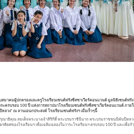
ับสมาคมผู้ปกครองและครูโรงเรียนเซนต์ฟรังซีสซาเวียร์คอนแวนต์ มูลนิธิเซนต์ฟรั
าระครบรอบ 100 ปี แห่งการสถาปนาโรงเรียนเซนต์ฟรังซีสซาเวียร์คอนแวนต์ ภายใต
ปีหลวง” ณ ลานเอนกประสงค์ โรงเรียนเซนต์ฟรังฯ เมื่อเร็วๆนี้
ากรุณาธิคุณ สมเด็จพระนางเจ้าสิริกิติ์ พระบรมราชินีนาถ พระบรมราชชนนีพันปีหล
ยรติยศของโรงเรียนฯ เพื่อเฉลิมฉลองในวาระโรงเรียนฯ ครบรอบ 100 ปี และเพื่อรำล