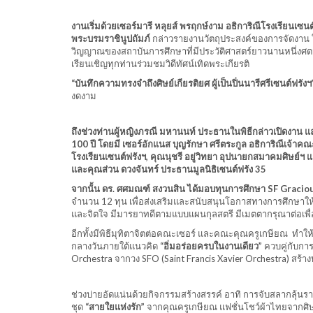
งานเริ่มด้วยเซอร์มารี หลุยส์ พรฤกษ์งาม อธิการิณีโรงเรียนเซ
พระบรมราชินูปถัมภ์
กล่าวรายงานวัตถุประสงค์ของการจัดงาน ในก
วิญญาณของสถาบันการศึกษาที่มีประวัติศาสตร์ยาวนานหนึ่งศตว
เรียนเชิญทุกท่านร่วมชมวิดีทัศน์เทิดพระเกียรติ
“บันทึกความทรงจำถึงศิษย์เกียรติยศ ผู้เป็นปิ่นนารีศรีเซนต์ฟรัง
งดงาม
ถึงช่วงท่านผู้หญิงภรณี มหานนท์ ประธานในพิธีกล่าวเปิดงา
100 ปี โดยมี เซอร์อักแนส บุญรักษา ศรีตระกูล อธิการิณีเจ้า
โรงเรียนเซนต์ฟรังฯ, คุณนุชรี อยู่วิทยา อุปนายกสมาคมศิษย์
และคุณส่วน ดวงจันทร์ ประธานมูลนิธิเซนต์ฟรัง 35
จากนั้น ดร. ศศมณฑ์ สงวนสิน ได้มอบทุนการศึกษา SF Graci
จำนวน 12 ทุน เพื่อส่งเสริมและสนับสนุนโอกาสทางการศึกษาให้แก่
และจิตใจ มีมารยาทดีตามแบบแผนกุลสตรี มีเมตตากรุณาต่อเพื่อน
อีกทั้งมีพิธีมุทิตาจิตต่อคณะเซอร์ และคณะคุณครูเกษียณ ทำ
กลางวันภายใต้แนวคิด
“อิ่มอร่อยครบในงานเดียว”
ควบคู่กับกา
Orchestra จากวง SFO (Saint Francis Xavier Orchestra) ส
ช่วงบ่ายอัดแน่นด้วยกิจกรรมสร้างสรรค์ อาทิ การจับสลากลุ้น
ชุด
“สายใยแห่งรัก”
จากคุณครูเกษียณ แฟชั่นโชว์ผ้าไทยจากศิษ