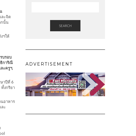
ใน
และจิต
กนั้น
SEARCH
ังฯให้
งครบรอบ
ิการิณี
ADVERTISEMENT
ละครูฯ,
ษาปีที่ 6
ทั้งกริยา
ทานอาหาร
และ
ง
ool