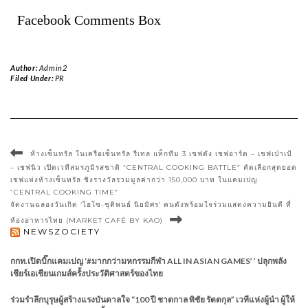
Facebook Comments Box
Author:
Admin2
Filed Under:
PR
ห้างเซ็นทรัล ในเครือเซ็นทรัล รีเทล แท็กทีม 3 เชฟดัง เชฟอาร์ต – เชฟเป่าเป้
– เชฟนิว เปิดเวทีสมรภูมิรสชาติ “CENTRAL COOKING BATTLE” คัดเลือกสุดยอด
เชฟแห่งห้างเซ็นทรัล ชิงรางวัลรวมมูลค่ากว่า 150,000 บาท ในแคมเปญ
“CENTRAL COOKING TIME”
จัดงานฉลองวันเกิด ‘ไฮโซ-ชุติพนธ์ นิยมิศร’ คนดังพร้อมใจร่วมแสดงความยินดี ที่
ห้องอาหารไทย (MARKET CAFÉ BY KAO)
NEWSZOCIETY
กกท.เปิดบิ๊กแคมเปญ ‘#มากกว่ามหกรรมกีฬา ALL IN ASIAN GAMES’ ’ ปลุกพลัง
เชียร์เอเชียนเกมส์ครั้งประวัติศาสตร์ของไทย
ร่วมรำลึกบุรุษผู้สร้างแรงบันดาลใจ “100 ปี ชาตกาล พิชัย รัตตกุล” เวทีแห่งผู้นำ ผู้ให้