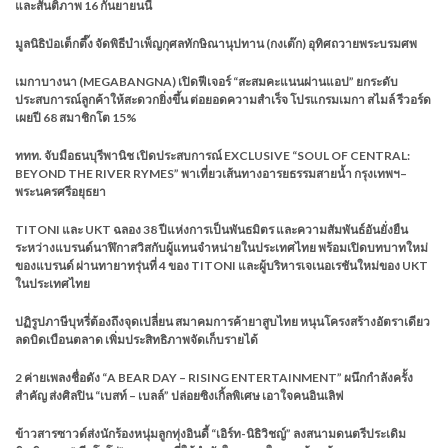
และสันติภาพ 16 กันยายนนี้
มูลนิธิป่อเต็กตึ๊ง จัดพิธีบำเพ็ญกุศลทักษิณานุปทาน (กงเต๊ก) อุทิศถวายพระบรมศพ
เมกาบางนา (MEGABANGNA) เปิดฟีเจอร์ “สะสมคะแนนผ่านแอป” ยกระดับ
ประสบการณ์ลูกค้าให้สะดวกยิ่งขึ้น ต่อยอดความสำเร็จ โปรแกรมเมกา สไมล์ รีวอร์ด
เผยปี 68 สมาชิกโต 15%
ททท. จับมือธนบุรีพานิช เปิดประสบการณ์ EXCLUSIVE “SOUL OF CENTRAL:
BEYOND THE RIVER RYMES” พาเที่ยวเส้นทางอารยธรรมสายน้ำ กรุงเทพฯ–
พระนครศรีอยุธยา
TITONI และ UKT ฉลอง 38 ปีแห่งการเป็นพันธมิตร และความสัมพันธ์อันยั่งยืน
ระหว่างแบรนด์นาฬิกาสวิสกับผู้แทนจำหน่ายในประเทศไทย พร้อมเปิดบทบาทใหม่
ของแบรนด์ ผ่านทายาทรุ่นที่ 4 ของ TITONI และผู้บริหารเจเนอเรชันใหม่ของ UKT
ในประเทศไทย
ปฏิรูปภาษีบุหรี่ต้องถึงจุดเปลี่ยน สมาคมการค้ายาสูบไทย หนุนโครงสร้างอัตราเดียว
ลดบิดเบือนตลาด เพิ่มประสิทธิภาพจัดเก็บรายได้
2 ค่ายเพลงชื่อดัง “A BEAR DAY – RISING ENTERTAINMENT” ผนึกกำลังครั้ง
สำคัญ ส่งศิลปิน “เบสท์ – เบลล์” ปล่อยซิงเกิ้ลพิเศษ เอาใจคนอินเลิฟ
ข้าวสารซาวด์ส่งนักร้องหนุ่มลูกทุ่งอินดี้ “เอิร์ท-นิธิวิชญ์” ลงสนามดนตรีประเดิม