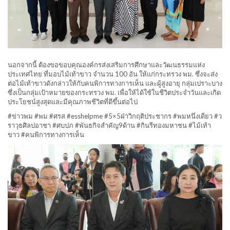
นอกจากนี้ ต้องขอขอบคุณองค์กรส่งเสริมการศึกษาและวัฒนธรรมแห่ง
ประเทศไทย ที่มอบไม้เท้าขาว จำนวน 100 อัน ให้แก่กระทรวง พม. ซึ่งจะส่ง
ต่อไม้เท้าขาวดังกล่าวให้กับคนพิการทางการเห็น และผู้สูงอายุ กลุ่มเปราะบาง
ซึ่งเป็นกลุ่มเป้าหมายของกระทรวง พม. เพื่อให้ได้ใช้ในชีวิตประจำวันและเกิด
ประโยชน์สูงสุดและมีคุณภาพชีวิตที่ดีขึ้นต่อไป
#ข่าวพม #พม #ศรส #esshelpme #5×5ฝ่าวิกฤติประชากร #พมหนึ่งเดียว #ว
ราวุธศิลปอาชา #ศบปภ #พันธกิจสำคัญ9ด้าน #กินรีทองมหาชน #ไม้เท้า
ขาว #คนพิการทางการเห็น