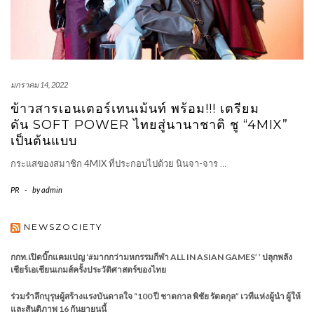
มกราคม 14, 2022
ข้าวสารเอนเตอร์เทนเม้นท์ พร้อม!!! เตรียม
ดัน SOFT POWER ไทยสู่นานาชาติ ชู “4MIX”
เป็นต้นแบบ
กระแสของสมาชิก 4MIX ที่ประกอบไปด้วย นินจา-จาร
…
PR
-
by
admin
NEWSZOCIETY
กกท.เปิดบิ๊กแคมเปญ ‘#มากกว่ามหกรรมกีฬา ALL IN ASIAN GAMES’ ’ ปลุกพลัง
เชียร์เอเชียนเกมส์ครั้งประวัติศาสตร์ของไทย
ร่วมรำลึกบุรุษผู้สร้างแรงบันดาลใจ “100 ปี ชาตกาล พิชัย รัตตกุล” เวทีแห่งผู้นำ ผู้ให้
และสันติภาพ 16 กันยายนนี้