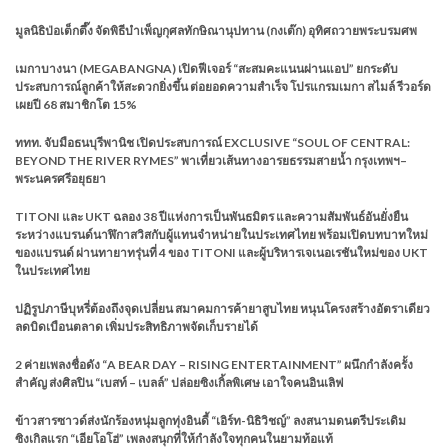
มูลนิธิป่อเต็กตึ๊ง จัดพิธีบำเพ็ญกุศลทักษิณานุปทาน (กงเต๊ก) อุทิศถวายพระบรมศพ
เมกาบางนา (MEGABANGNA) เปิดฟีเจอร์ “สะสมคะแนนผ่านแอป” ยกระดับ
ประสบการณ์ลูกค้าให้สะดวกยิ่งขึ้น ต่อยอดความสำเร็จ โปรแกรมเมกา สไมล์ รีวอร์ด
เผยปี 68 สมาชิกโต 15%
ททท. จับมือธนบุรีพานิช เปิดประสบการณ์ EXCLUSIVE “SOUL OF CENTRAL:
BEYOND THE RIVER RYMES” พาเที่ยวเส้นทางอารยธรรมสายน้ำ กรุงเทพฯ–
พระนครศรีอยุธยา
TITONI และ UKT ฉลอง 38 ปีแห่งการเป็นพันธมิตร และความสัมพันธ์อันยั่งยืน
ระหว่างแบรนด์นาฬิกาสวิสกับผู้แทนจำหน่ายในประเทศไทย พร้อมเปิดบทบาทใหม่
ของแบรนด์ ผ่านทายาทรุ่นที่ 4 ของ TITONI และผู้บริหารเจเนอเรชันใหม่ของ UKT
ในประเทศไทย
ปฏิรูปภาษีบุหรี่ต้องถึงจุดเปลี่ยน สมาคมการค้ายาสูบไทย หนุนโครงสร้างอัตราเดียว
ลดบิดเบือนตลาด เพิ่มประสิทธิภาพจัดเก็บรายได้
2 ค่ายเพลงชื่อดัง “A BEAR DAY – RISING ENTERTAINMENT” ผนึกกำลังครั้ง
สำคัญ ส่งศิลปิน “เบสท์ – เบลล์” ปล่อยซิงเกิ้ลพิเศษ เอาใจคนอินเลิฟ
ข้าวสารซาวด์ส่งนักร้องหนุ่มลูกทุ่งอินดี้ “เอิร์ท-นิธิวิชญ์” ลงสนามดนตรีประเดิม
ซิงเกิลแรก “เอียโอโฮ่” เพลงสนุกที่ให้กำลังใจทุกคนในยามท้อแท้