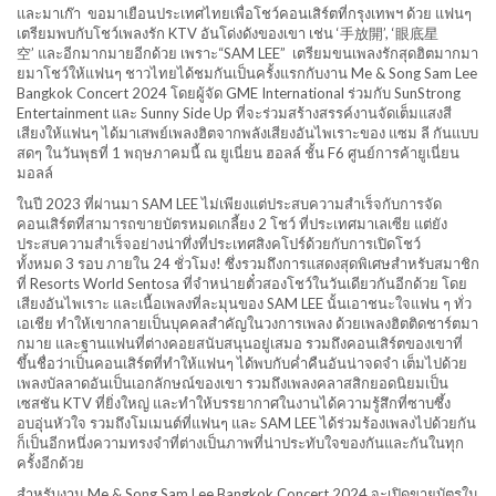
และมาเก๊า ขอมาเยือนประเทศไทยเพื่อโชว์
คอนเสิร์ตที่กรุงเทพฯ ด้วย แฟนๆ
เตรียมพบกับโชว์เพลงรัก KTV อันโด่งดังของเขา เช่น ‘手放開’, ‘眼底星
空’ และอีกมากมายอีกด้วย เพราะ“SAM LEE” เตรียมขนเพลงรักสุดฮิ
ตมากมา
ยมาโชว์ให้แฟนๆ ชาวไทยได้ชมกันเป็นครั้งแรกกั
บงาน Me & Song Sam Lee
Bangkok Concert 2024 โดยผู้จัด GME International ร่วมกับ SunStrong
Entertainment และ Sunny Side Up ที่จะร่วมสร้างสรรค์งานจัดเต็
มแสงสี
เสียงให้แฟนๆ ได้มาเสพย์เพลงฮิตจากพลังเสี
ยงอันไพเราะของ แซม ลี กันแบบ
สดๆ ในวันพุธที่ 1 พฤษภาคมนี้ ณ ยูเนี่ยน ฮอลล์ ชั้น F6 ศูนย์การค้ายูเนี่ยน
มอลล์
ในปี 2023 ที่ผ่านมา SAM LEE ไม่เพียงแต่ประสบความสำเร็
จกับการจัด
คอนเสิร์ตที่
สามารถขายบัตรหมดเกลี้ยง 2 โชว์ ที่ประเทศมาเลเซีย แต่ยัง
ประสบความสำเร็จอย่างน่
าทึ่งที่ประเทศสิงคโปร์ด้วยกั
บการเปิดโชว์
ทั้งหมด 3 รอบ ภายใน 24 ชั่วโมง! ซึ่งรวมถึงการแสดงสุดพิเศษสำหรั
บสมาชิก
ที่ Resorts World Sentosa ที่จำหน่ายตั๋วสองโชว์ในวันเดี
ยวกันอีกด้วย โดย
เสียงอันไพเราะ และเนื้อเพลงที่ละมุนของ SAM LEE นั้นเอาชนะใจแฟน ๆ ทั่ว
เอเชีย ทำให้เขากลายเป็นบุคคลสำคั
ญในวงการเพลง ด้วยเพลงฮิตติดชาร์ตมา
กมาย และฐานแฟนที่ต่างคอยสนับสนุนอยู่
เสมอ รวมถึงคอนเสิร์ตของเขาที่
ขึ้นชื่
อว่าเป็นคอนเสิร์ตที่ทำให้แฟนๆ ได้พบกับค่ำคืนอันน่าจดจำ เต็มไปด้วย
เพลงบัลลาดอันเป็
นเอกลักษณ์ของเขา รวมถึงเพลงคลาสสิกยอดนิยมเป็
น
เซสชัน KTV ที่ยิ่งใหญ่ และทำให้บรรยากาศในงานได้ความรู้
สึกที่ซาบซึ้ง
อบอุ่นหัวใจ รวมถึงโมเมนต์ที่แฟนๆ และ SAM LEE ได้ร่วมร้องเพลงไปด้วยกัน
ก็เป็
นอีกหนึ่งความทรงจำที่ต่างเป็
นภาพที่น่าประทับใจของกันและกั
นในทุก
ครั้งอีกด้วย
สำหรับงาน Me & Song Sam Lee Bangkok Concert 2024 จะเปิดขายบัตรใน