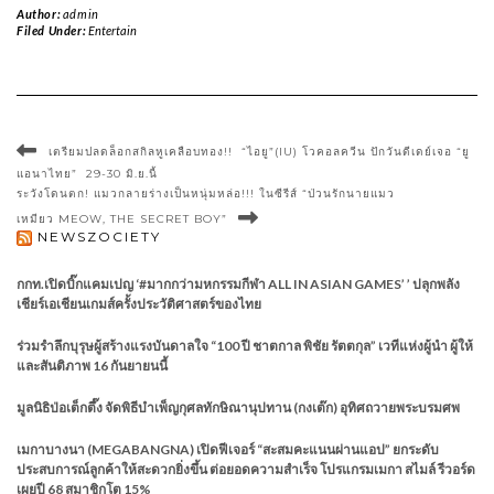
Author:
admin
Filed Under:
Entertain
เตรียมปลดล็อกสกิลหูเคลือบทอง!! “ไอยู”(IU) โวคอลควีน ปักวันดีเดย์เจอ “ยู
แอนาไทย” 29-30 มิ.ย.นี้
ระวังโดนตก! แมวกลายร่างเป็นหนุ่มหล่อ!!! ในซีรีส์ “ป่วนรักนายแมว
เหมียว MEOW, THE SECRET BOY”
NEWSZOCIETY
กกท.เปิดบิ๊กแคมเปญ ‘#มากกว่ามหกรรมกีฬา ALL IN ASIAN GAMES’ ’ ปลุกพลัง
เชียร์เอเชียนเกมส์ครั้งประวัติศาสตร์ของไทย
ร่วมรำลึกบุรุษผู้สร้างแรงบันดาลใจ “100 ปี ชาตกาล พิชัย รัตตกุล” เวทีแห่งผู้นำ ผู้ให้
และสันติภาพ 16 กันยายนนี้
มูลนิธิป่อเต็กตึ๊ง จัดพิธีบำเพ็ญกุศลทักษิณานุปทาน (กงเต๊ก) อุทิศถวายพระบรมศพ
เมกาบางนา (MEGABANGNA) เปิดฟีเจอร์ “สะสมคะแนนผ่านแอป” ยกระดับ
ประสบการณ์ลูกค้าให้สะดวกยิ่งขึ้น ต่อยอดความสำเร็จ โปรแกรมเมกา สไมล์ รีวอร์ด
เผยปี 68 สมาชิกโต 15%