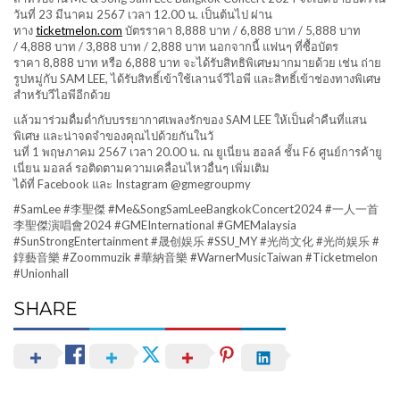
วันที่ 23 มีนาคม 2567 เวลา 12.00 น. เป็นต้นไป ผ่าน
ทาง
ticketmelon.com
บัตรราคา 8,888 บาท / 6,888 บาท / 5,888 บาท
/ 4,888 บาท / 3,888 บาท / 2,888 บาท นอกจากนี้ แฟนๆ ที่ซื้อบัตร
ราคา 8,888 บาท หรือ 6,888 บาท จะได้รับสิทธิพิเศษมากมายด้วย เช่น ถ่าย
รูปหมู่กับ SAM LEE, ได้รับสิทธิ์เข้าใช้เลานจ์วี
ไอพี และสิทธิ์เข้าช่องทางพิเศษ
สำหรั
บวีไอพีอีกด้วย
แล้วมาร่วมดื่มด่ำกั
บบรรยากาศเพลงรักของ SAM LEE ให้เป็นค่ำคืนที่แสน
พิเศษ และน่าจดจำของคุณไปด้วยกันในวั
นที่ 1 พฤษภาคม 2567 เวลา 20.00 น. ณ ยูเนี่ยน ฮอลล์ ชั้น F6 ศูนย์การค้ายู
เนี่ยน มอลล์ รอติดตามความเคลื่อนไหวอื่นๆ เพิ่มเติม
ได้ที่ Facebook และ Instagram @gmegroupmy
#SamLee #李聖傑 #Me&
SongSamLeeBangkokConcert2024 #一人一首
李聖傑演唱會2024 #
GMEInternational #GMEMalaysia
#SunStrongEntertainment #晟创娱乐 #SSU_MY #光尚文化 #光尚娱乐 #
錞藝音樂 #Zoommuzik #華納音樂 #WarnerMusicTaiwan #Ticketmelon
#Unionhall
SHARE