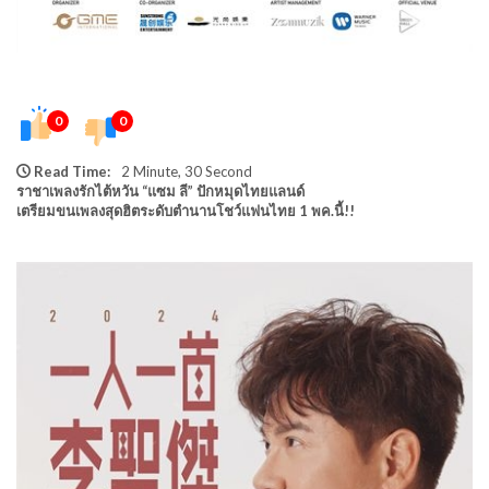
0
0
Read Time:
2 Minute, 30 Second
ราชาเพลงรักไต้หวัน
“
แซม ลี
”
ปักหมุดไทยแลนด์
เตรียมขนเพลงสุดฮิตระดั
บตำนานโชว์แฟนไทย 1 พค.นี้
!!