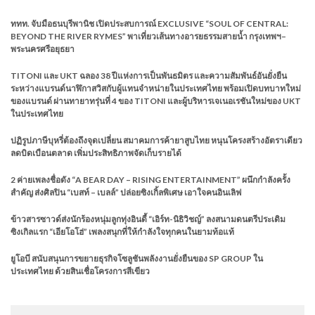
ททท. จับมือธนบุรีพานิช เปิดประสบการณ์ EXCLUSIVE “SOUL OF CENTRAL:
BEYOND THE RIVER RYMES” พาเที่ยวเส้นทางอารยธรรมสายน้ำ กรุงเทพฯ–
พระนครศรีอยุธยา
TITONI และ UKT ฉลอง 38 ปีแห่งการเป็นพันธมิตร และความสัมพันธ์อันยั่งยืน
ระหว่างแบรนด์นาฬิกาสวิสกับผู้แทนจำหน่ายในประเทศไทย พร้อมเปิดบทบาทใหม่
ของแบรนด์ ผ่านทายาทรุ่นที่ 4 ของ TITONI และผู้บริหารเจเนอเรชันใหม่ของ UKT
ในประเทศไทย
ปฏิรูปภาษีบุหรี่ต้องถึงจุดเปลี่ยน สมาคมการค้ายาสูบไทย หนุนโครงสร้างอัตราเดียว
ลดบิดเบือนตลาด เพิ่มประสิทธิภาพจัดเก็บรายได้
2 ค่ายเพลงชื่อดัง “A BEAR DAY – RISING ENTERTAINMENT” ผนึกกำลังครั้ง
สำคัญ ส่งศิลปิน “เบสท์ – เบลล์” ปล่อยซิงเกิ้ลพิเศษ เอาใจคนอินเลิฟ
ข้าวสารซาวด์ส่งนักร้องหนุ่มลูกทุ่งอินดี้ “เอิร์ท-นิธิวิชญ์” ลงสนามดนตรีประเดิม
ซิงเกิลแรก “เอียโอโฮ่” เพลงสนุกที่ให้กำลังใจทุกคนในยามท้อแท้
ยูโอบี สนับสนุนการขยายธุรกิจโซลูชันพลังงานยั่งยืนของ SP GROUP ใน
ประเทศไทย ด้วยสินเชื่อโครงการสีเขียว