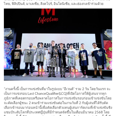
ไทย, ฟิลิปปินส์, มาเลเซีย, สิงคโปร์, อินโดนิเซีย, และฮ่องกงเข้าร่วมด้วย
“งานครั้งนี้ เป็นการแข่งขันที่มาในรูปแบบ “อีเวนต์” รวม 2 วัน โดยวันแรก จะ
เป็นการแข่งรอบ Last ChanceQualifier(LCQ)ที่เปิดโอกาสให้ผู้เล่นจากทุก
ภูมิภาคที่เคยตกรอบหรือพลาดโอกาสในการแข่งขันรอบก่อนเข้าแข่งขันโดย
จะคัดเลือกผู้ชนะ 2 คนเข้าร่วมแข่งขันต่อในงานวันที่ 2 กับผู้เล่นที่ได้รับคัด
เลือกเข้ารอบมาก่อนหน้านี้เพื่อคัดเลือกตัวแทนผู้เล่นการ์ดเกมที่เข้าแข่งขันชิง
แชมป์ระดับโลกที่ประเทศญี่ปุ่นที่มีกำหนดจัดขึ้นในเดือนมีนาคม 2568 โดย