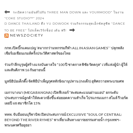
ระเบิดความมันส์ไปกับ THREE MAN DOWN และ YOURMOOD” ในงาน
“COKE STUDIO™” 2024
D DANCE THAILAND ดึง YU DOWOOK ร่วมกิจกรรมสุดเอ็กซ์คลูซีพ “DANCE
TO BE FREE” โปรเจ็คเวิร์กช็อป เต้น ฟรี!
NEWSZOCIETY
กกท.เปิดบิ๊กแคมเปญ ‘#มากกว่ามหกรรมกีฬา ALL IN ASIAN GAMES’ ’ ปลุกพลัง
เชียร์เอเชียนเกมส์ครั้งประวัติศาสตร์ของไทย
ร่วมรำลึกบุรุษผู้สร้างแรงบันดาลใจ “100 ปี ชาตกาล พิชัย รัตตกุล” เวทีแห่งผู้นำ ผู้ให้
และสันติภาพ 16 กันยายนนี้
มูลนิธิป่อเต็กตึ๊ง จัดพิธีบำเพ็ญกุศลทักษิณานุปทาน (กงเต๊ก) อุทิศถวายพระบรมศพ
เมกาบางนา (MEGABANGNA) เปิดฟีเจอร์ “สะสมคะแนนผ่านแอป” ยกระดับ
ประสบการณ์ลูกค้าให้สะดวกยิ่งขึ้น ต่อยอดความสำเร็จ โปรแกรมเมกา สไมล์ รีวอร์ด
เผยปี 68 สมาชิกโต 15%
ททท. จับมือธนบุรีพานิช เปิดประสบการณ์ EXCLUSIVE “SOUL OF CENTRAL:
BEYOND THE RIVER RYMES” พาเที่ยวเส้นทางอารยธรรมสายน้ำ กรุงเทพฯ–
พระนครศรีอยุธยา