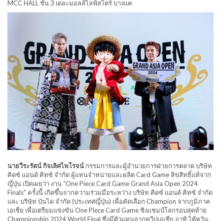
MCC HALL ชั้น 3 เดอะมอลล์ไลฟ์สโตร์ บางแค
นายวีระรัตน์ กิจเลิศไพโรจน์
กรรมการและผู้อำนวยการฝ่ายการตลาด บริษัท
คิดซ์ แอนด์ คิทซ์ จำกัด ผู้แทนจำหน่ายและผลิต Card Game ลิขสิทธิ์แท้จาก
ญี่ปุ่น เปิดเผยว่า งาน “One Piece Card Game Grand Asia Open 2024
Finals” ครั้งนี้ เกิดขึ้นจากความร่วมมือระหว่าง บริษัท คิดซ์ แอนด์ คิทซ์ จำกัด
และ บริษัท บันได จำกัด (ประเทศญี่ปุ่น) เพื่อคัดเลือก Champion จากภูมิภาค
เอเชีย เพื่อเตรียมแข่งขัน One Piece Card Game ชิงแชมป์โลกรอบสุดท้าย
Championship 2024 World Final ซึ่งมีตัวแทนจากทวีปเอเชีย อาทิ ไต้หวัน,