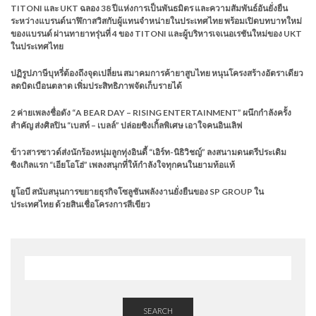
TITONI และ UKT ฉลอง 38 ปีแห่งการเป็นพันธมิตร และความสัมพันธ์อันยั่งยืน
ระหว่างแบรนด์นาฬิกาสวิสกับผู้แทนจำหน่ายในประเทศไทย พร้อมเปิดบทบาทใหม่
ของแบรนด์ ผ่านทายาทรุ่นที่ 4 ของ TITONI และผู้บริหารเจเนอเรชันใหม่ของ UKT
ในประเทศไทย
ปฏิรูปภาษีบุหรี่ต้องถึงจุดเปลี่ยน สมาคมการค้ายาสูบไทย หนุนโครงสร้างอัตราเดียว
ลดบิดเบือนตลาด เพิ่มประสิทธิภาพจัดเก็บรายได้
2 ค่ายเพลงชื่อดัง “A BEAR DAY – RISING ENTERTAINMENT” ผนึกกำลังครั้ง
สำคัญ ส่งศิลปิน “เบสท์ – เบลล์” ปล่อยซิงเกิ้ลพิเศษ เอาใจคนอินเลิฟ
ข้าวสารซาวด์ส่งนักร้องหนุ่มลูกทุ่งอินดี้ “เอิร์ท-นิธิวิชญ์” ลงสนามดนตรีประเดิม
ซิงเกิลแรก “เอียโอโฮ่” เพลงสนุกที่ให้กำลังใจทุกคนในยามท้อแท้
ยูโอบี สนับสนุนการขยายธุรกิจโซลูชันพลังงานยั่งยืนของ SP GROUP ใน
ประเทศไทย ด้วยสินเชื่อโครงการสีเขียว
SEARCH