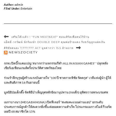
Author:
admin
Filed Under:
Entertain
เสริมโต๊ะแล้ว ! “FUN MEET&EAT” คอนเสิร์ตเพื่อคนไร้บ้าน
แอ็คมี่-วรวัฒน์ นักร้องนำ DOUBLE DEEP คุณพ่อป้ายแดง รับขวัญลูกแฝดเงิน
ดิจิทัลคนละ 7,777,777 ACT มูลค่ากว่า 15.5 ล้านบาท
NEWSZOCIETY
กกท.เปิดบิ๊กแคมเปญ ‘#มากกว่ามหกรรมกีฬา ALL IN ASIAN GAMES’ ’ ปลุกพลัง
เชียร์เอเชียนเกมส์ครั้งประวัติศาสตร์ของไทย
ร่วมรำลึกบุรุษผู้สร้างแรงบันดาลใจ “100 ปี ชาตกาล พิชัย รัตตกุล” เวทีแห่งผู้นำ ผู้ให้
และสันติภาพ 16 กันยายนนี้
มูลนิธิป่อเต็กตึ๊ง จัดพิธีบำเพ็ญกุศลทักษิณานุปทาน (กงเต๊ก) อุทิศถวายพระบรมศพ
เมกาบางนา (MEGABANGNA) เปิดฟีเจอร์ “สะสมคะแนนผ่านแอป” ยกระดับ
ประสบการณ์ลูกค้าให้สะดวกยิ่งขึ้น ต่อยอดความสำเร็จ โปรแกรมเมกา สไมล์ รีวอร์ด
เผยปี 68 สมาชิกโต 15%