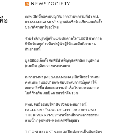
NEWSZOCIETY
กกท.เปิดบิ๊กแคมเปญ ‘#มากกว่ามหกรรมกีฬา ALL
ท็อ
IN ASIAN GAMES’ ’ ปลุกพลังเชียร์เอเชียนเกมส์ครั้ง
ประวัติศาสตร์ของไทย
ร่วมรำลึกบุรุษผู้สร้างแรงบันดาลใจ “100 ปี ชาตกาล
พิชัย รัตตกุล” เวทีแห่งผู้นำ ผู้ให้ และสันติภาพ 16
กันยายนนี้
มูลนิธิป่อเต็กตึ๊ง จัดพิธีบำเพ็ญกุศลทักษิณานุปทาน
(กงเต๊ก) อุทิศถวายพระบรมศพ
เมกาบางนา (MEGABANGNA) เปิดฟีเจอร์ “สะสม
คะแนนผ่านแอป” ยกระดับประสบการณ์ลูกค้าให้
สะดวกยิ่งขึ้น ต่อยอดความสำเร็จ โปรแกรมเมกา ส
ไมล์ รีวอร์ด เผยปี 68 สมาชิกโต 15%
ททท. จับมือธนบุรีพานิช เปิดประสบการณ์
EXCLUSIVE “SOUL OF CENTRAL: BEYOND
THE RIVER RYMES” พาเที่ยวเส้นทางอารยธรรม
สายน้ำ กรุงเทพฯ–พระนครศรีอยุธยา
TITONI และ UKT ฉลอง 38 ปีแห่งการเป็นพันธมิตร