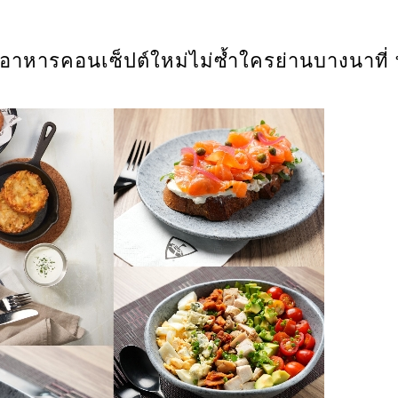
อาหารคอนเซ็ปต์ใหม่ไม่ซ้ำใครย่านบางนาที่ 