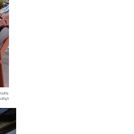
่มแสน
ามสนุก