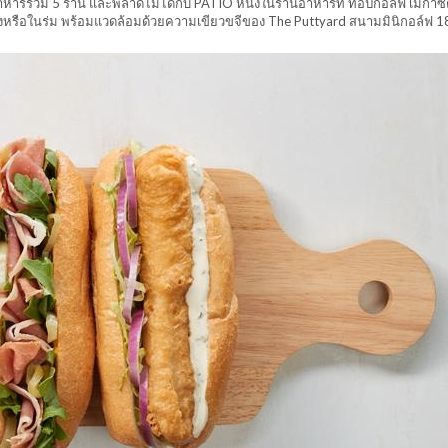
าหารรวม 5 ร้าน และพลาดไม่ได้กับ PATIO หนึ่งในร้านอาหารที่ ท็อปกอล์ฟ เมกาซิตี้
หรือในร่ม พร้อมแวดล้อมด้วยความเขียวขจีของ The Puttyard สนามมินิกอล์ฟ 18 