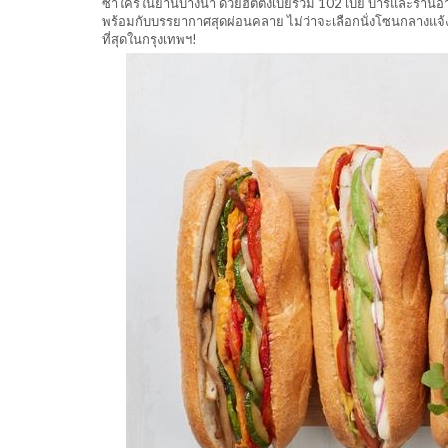
ซ้ำใครในย่านบางนา ด้วยฮิตติ้งเบย์รวม 102 เบย์ บาร์และร้านอ
พร้อมกับบรรยากาศสุดผ่อนคลาย ไม่ว่าจะเลือกนั่งโซนกลางแจ้ง
ที่สุดในกรุงเทพฯ!