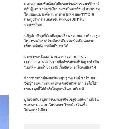
และความสัมพันธ์อันยั่งยืนระหว่างแบรนด์นาฬิกาสวิ
สกับผู้แทนจำหน่ายในประเทศไทย พร้อมเปิดบทบาท
ใหม่ของแบรนด์ ผ่านทายาทรุ่นที่ 4 ของ TITONI
และผู้บริหารเจเนอเรชันใหม่ของ UKT ใน
ประเทศไทย
ปฏิรูปภาษีบุหรี่ต้องถึงจุดเปลี่ยน สมาคมการค้ายาสูบ
ไทย หนุนโครงสร้างอัตราเดียว ลดบิดเบือนตลาด
เพิ่มประสิทธิภาพจัดเก็บรายได้
2 ค่ายเพลงชื่อดัง “A BEAR DAY – RISING
ENTERTAINMENT” ผนึกกำลังครั้งสำคัญ ส่งศิลปิน
“เบสท์ – เบลล์” ปล่อยซิงเกิ้ลพิเศษ เอาใจคนอินเลิฟ
ข้าวสารซาวด์ส่งนักร้องหนุ่มลูกทุ่งอินดี้ “เอิร์ท-นิธิ
วิชญ์” ลงสนามดนตรีประเดิมซิงเกิลแรก “เอียโอโฮ่”
เพลงสนุกที่ให้กำลังใจทุกคนในยามท้อแท้
ยูโอบี สนับสนุนการขยายธุรกิจโซลูชันพลังงานยั่งยืน
ของ SP GROUP ในประเทศไทย ด้วยสินเชื่อ
โครงการสีเขียว