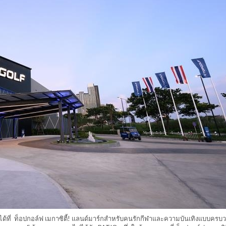
้ที่ ท็อปกอล์ฟ เมกาซิตี้! แลนด์มาร์กสำหรับคนรักกีฬาและความบันเทิงแบบครบวง