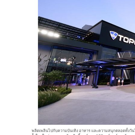
พลิดเพลินไปกับความบันเทิง อาหาร และความสนุกตลอดทั้งวันได