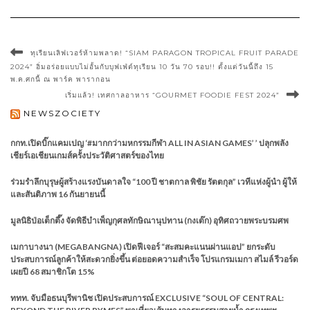
ทุเรียนเลิฟเวอร์ห้ามพลาด! “SIAM PARAGON TROPICAL FRUIT PARADE
2024” อิ่มอร่อยแบบไม่อั้นกับบุฟเฟ่ต์ทุเรียน 10 วัน 70 รอบ!! ตั้งแต่วันนี้ถึง 15
พ.ค.ศกนี้ ณ พาร์ค พารากอน
เริ่มแล้ว! เทศกาลอาหาร “GOURMET FOODIE FEST 2024”
NEWSZOCIETY
กกท.เปิดบิ๊กแคมเปญ ‘#มากกว่ามหกรรมกีฬา ALL IN ASIAN GAMES’ ’ ปลุกพลัง
เชียร์เอเชียนเกมส์ครั้งประวัติศาสตร์ของไทย
ร่วมรำลึกบุรุษผู้สร้างแรงบันดาลใจ “100 ปี ชาตกาล พิชัย รัตตกุล” เวทีแห่งผู้นำ ผู้ให้
และสันติภาพ 16 กันยายนนี้
มูลนิธิป่อเต็กตึ๊ง จัดพิธีบำเพ็ญกุศลทักษิณานุปทาน (กงเต๊ก) อุทิศถวายพระบรมศพ
เมกาบางนา (MEGABANGNA) เปิดฟีเจอร์ “สะสมคะแนนผ่านแอป” ยกระดับ
ประสบการณ์ลูกค้าให้สะดวกยิ่งขึ้น ต่อยอดความสำเร็จ โปรแกรมเมกา สไมล์ รีวอร์ด
เผยปี 68 สมาชิกโต 15%
ททท. จับมือธนบุรีพานิช เปิดประสบการณ์ EXCLUSIVE “SOUL OF CENTRAL: