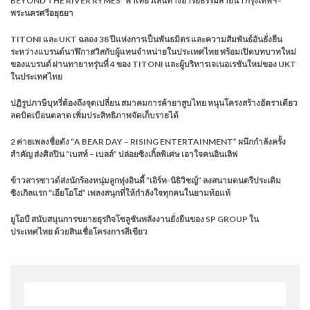
BEYOND THE RIVER RYMES” พาเที่ยวเส้นทางอารยธรรมสายน้ำ กรุงเทพฯ–
พระนครศรีอยุธยา
TITONI และ UKT ฉลอง 38 ปีแห่งการเป็นพันธมิตร และความสัมพันธ์อันยั่งยืน
ระหว่างแบรนด์นาฬิกาสวิสกับผู้แทนจำหน่ายในประเทศไทย พร้อมเปิดบทบาทใหม่
ของแบรนด์ ผ่านทายาทรุ่นที่ 4 ของ TITONI และผู้บริหารเจเนอเรชันใหม่ของ UKT
ในประเทศไทย
ปฏิรูปภาษีบุหรี่ต้องถึงจุดเปลี่ยน สมาคมการค้ายาสูบไทย หนุนโครงสร้างอัตราเดียว
ลดบิดเบือนตลาด เพิ่มประสิทธิภาพจัดเก็บรายได้
2 ค่ายเพลงชื่อดัง “A BEAR DAY – RISING ENTERTAINMENT” ผนึกกำลังครั้ง
สำคัญ ส่งศิลปิน “เบสท์ – เบลล์” ปล่อยซิงเกิ้ลพิเศษ เอาใจคนอินเลิฟ
ข้าวสารซาวด์ส่งนักร้องหนุ่มลูกทุ่งอินดี้ “เอิร์ท-นิธิวิชญ์” ลงสนามดนตรีประเดิม
ซิงเกิลแรก “เอียโอโฮ่” เพลงสนุกที่ให้กำลังใจทุกคนในยามท้อแท้
ยูโอบี สนับสนุนการขยายธุรกิจโซลูชันพลังงานยั่งยืนของ SP GROUP ใน
ประเทศไทย ด้วยสินเชื่อโครงการสีเขียว