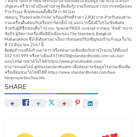
7 คอร์ส ได้แก่ ทาร์ตน้ำพริกอ่อง ปลาแห้งแตงโม คอหมูย่างยำมะม่วง ครอก
เก้ปูผงกะหรี่ ข้าวยำเมี่ยงคำปลาฟู ต้มส้มกุ้ง รวมถึงขนมหวานจากเชฟปุ้มแห่ง
ร้าน Praça ที่เชฟพลอยตั้งชื่อให้ว่า All Gay
เซตเมนู “Plated with Pride” พร้อมเสิร์ฟที่ราคา 2,800 บาท สำหรับสองท่าน
รวมเครื่องดื่นต้อนรับหรือสปาร์คกลิ้งไวน์ นอกจากนี้ยังมีโปรโมชั่นพิเศษ
สำหรับผู้ที่ชื่นชอบดื่มไวน์ และ Special PRIDE cocktail จากคุณ “มิลค์” ธนวร
ชัยกิจ ผู้จัดการเครื่องดื่มฝีมือเยี่ยมของ The Standard, Bangkok
Mahanakhon ซึ่งได้เดินทางมาเป็นบาร์เทนเดอร์รับเชิญของร้าน Praça ในวัน
ที่ 15 มิถุนายน 2567 นี้
ติดต่อสำรองที่นั่งร้านอาหาร หรือสอบถามเพิ่มเติมกับทางโรงแรมได้ที่เบอร์
032 535 999 หรือทางอีเมล์ STHH.FB@standardhotels.com และจอง
ออนไลน์ผ่านทางเว็บไซต์ https://www.pracahuahin.com/
สามารถแอดไลน์ @thestandardhuahin เพื่อสอบถามข้อมูลโรงแรมเพิ่มเติม
หรือเยี่ยมชมเว็บไซต์ได้ที่ https://www.standardhotels.com/hua-
hin/properties/hua-hin.
SHARE