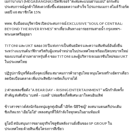
เมกาบางนา (MEGABANGNA) เปิดฟีเจอร์ “สะสมคะแนนผ่านแอป” ยกระดับ
ประสบการณ์ลูกค้าให้สะดวกยิ่งขึ้น ต่อยอดความสำเร็จ โปรแกรมเมกา สไมล์ รีวอร์ด
เผยปี 68 สมาชิกโต 15%
ททท. จับมือธนบุรีพานิช เปิดประสบการณ์ EXCLUSIVE “SOUL OF CENTRAL:
BEYOND THE RIVER RYMES” พาเที่ยวเส้นทางอารยธรรมสายน้ำ กรุงเทพฯ–
พระนครศรีอยุธยา
TITONI และ UKT ฉลอง 38 ปีแห่งการเป็นพันธมิตร และความสัมพันธ์อันยั่งยืน
ระหว่างแบรนด์นาฬิกาสวิสกับผู้แทนจำหน่ายในประเทศไทย พร้อมเปิดบทบาทใหม่
ของแบรนด์ ผ่านทายาทรุ่นที่ 4 ของ TITONI และผู้บริหารเจเนอเรชันใหม่ของ UKT
ในประเทศไทย
ปฏิรูปภาษีบุหรี่ต้องถึงจุดเปลี่ยน สมาคมการค้ายาสูบไทย หนุนโครงสร้างอัตราเดียว
ลดบิดเบือนตลาด เพิ่มประสิทธิภาพจัดเก็บรายได้
2 ค่ายเพลงชื่อดัง “A BEAR DAY – RISING ENTERTAINMENT” ผนึกกำลังครั้ง
สำคัญ ส่งศิลปิน “เบสท์ – เบลล์” ปล่อยซิงเกิ้ลพิเศษ เอาใจคนอินเลิฟ
ข้าวสารซาวด์ส่งนักร้องหนุ่มลูกทุ่งอินดี้ “เอิร์ท-นิธิวิชญ์” ลงสนามดนตรีประเดิม
ซิงเกิลแรก “เอียโอโฮ่” เพลงสนุกที่ให้กำลังใจทุกคนในยามท้อแท้
ยูโอบี สนับสนุนการขยายธุรกิจโซลูชันพลังงานยั่งยืนของ SP GROUP ใน
ประเทศไทย ด้วยสินเชื่อโครงการสีเขียว