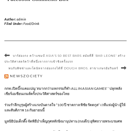
Author:
admin
Filed Under:
Food/Drink
บาร์ฮ่องกง คว้าแชมป์ ASIA’S 50 BEST BARS สมัยที่สี่ ‘BAR LEONE’ สร้าง
ประวัติศาสตร์คว้าที่หนึ่งจากการเข้าชิงครั้งแรก
พบกับพิซซ่าและโดนัทจากฮ่องกงได้ที่ DOUGH BROS. สาขาเกษรอัมรินทร์
NEWSZOCIETY
กกท.เปิดบิ๊กแคมเปญ ‘#มากกว่ามหกรรมกีฬา ALL IN ASIAN GAMES’ ’ ปลุกพลัง
เชียร์เอเชียนเกมส์ครั้งประวัติศาสตร์ของไทย
ร่วมรำลึกบุรุษผู้สร้างแรงบันดาลใจ “100 ปี ชาตกาล พิชัย รัตตกุล” เวทีแห่งผู้นำ ผู้ให้
และสันติภาพ 16 กันยายนนี้
มูลนิธิป่อเต็กตึ๊ง จัดพิธีบำเพ็ญกุศลทักษิณานุปทาน (กงเต๊ก) อุทิศถวายพระบรมศพ