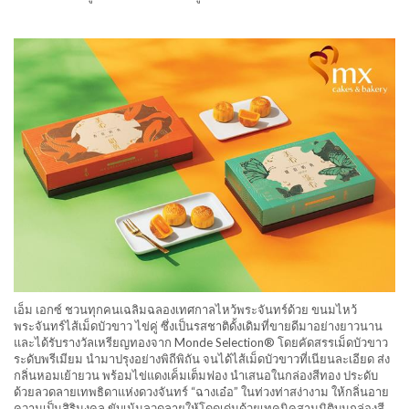
เอ็ม เอกซ์ ชวนทุกคนเฉลิมฉลองเทศกาลไหว้พระจันทร์ด้วย ขนมไหว้
พระจันทร์ไส้เม็ดบัวขาว ไข่คู่ ซึ่งเป็นรสชาติดั้งเดิมที่ขายดีมาอย่างยาวนาน
และได้รับรางวัลเหรียญทองจาก Monde Selection® โดยคัดสรรเม็ดบัวขาว
ระดับพรีเมียม นำมาปรุงอย่างพิถีพิถัน จนได้ไส้เม็ดบัวขาวที่เนียนละเอียด ส่ง
กลิ่นหอมเย้ายวน พร้อมไข่แดงเค็มเต็มฟอง นำเสนอในกล่องสีทอง ประดับ
ด้วยลวดลายเทพธิดาแห่งดวงจันทร์ “ฉางเอ๋อ” ในท่วงท่าสง่างาม ให้กลิ่นอาย
ความเป็นสิริมงคล ขับเน้นลวดลายให้โดดเด่นด้วยเทคนิคสามมิติบนกล่องสี