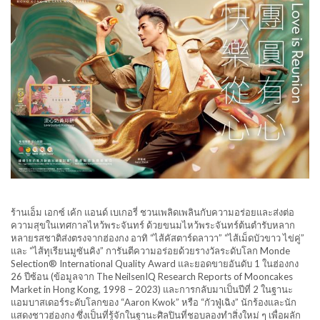
ร้านเอ็ม เอกซ์ เค้ก แอนด์ เบเกอรี่ ชวนเพลิดเพลินกับความอร่อยและส่งต่อ
ความสุขในเทศกาลไหว้พระจันทร์ ด้วยขนมไหว้พระจันทร์ต้นตำรับหลาก
หลายรสชาติส่งตรงจากฮ่องกง อาทิ “ไส้คัสตาร์ดลาวา” “ไส้เม็ดบัวขาว ไข่คู่”
และ “ไส้ทุเรียนมูซันคิง” การันตีความอร่อยด้วยรางวัลระดับโลก Monde
Selection® International Quality Award และยอดขายอันดับ 1 ในฮ่องกง
26 ปีซ้อน (ข้อมูลจาก The NeilsenIQ Research Reports of Mooncakes
Market in Hong Kong, 1998 – 2023) และการกลับมาเป็นปีที่ 2 ในฐานะ
แอมบาสเดอร์ระดับโลกของ “Aaron Kwok” หรือ “กัวฟู่เฉิง” นักร้องและนัก
แสดงชาวฮ่องกง ซึ่งเป็นที่รู้จักในฐานะศิลปินที่ชอบลองทำสิ่งใหม่ ๆ เพื่อผลัก