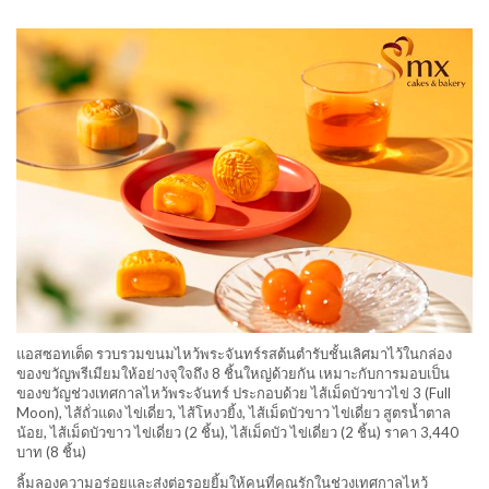
แอสซอทเต็ด รวบรวมขนมไหว้พระจันทร์รสต้นตำรับชั้นเลิศมาไว้ในกล่อง
ของขวัญพรีเมียมให้อย่างจุใจถึง 8 ชิ้นใหญ่ด้วยกัน เหมาะกับการมอบเป็น
ของขวัญช่วงเทศกาลไหว้พระจันทร์ ประกอบด้วย ไส้เม็ดบัวขาวไข่ 3 (Full
Moon), ไส้ถั่วแดง ไข่เดี่ยว, ไส้โหงวยิ้ง, ไส้เม็ดบัวขาว ไข่เดี่ยว สูตรน้ำตาล
น้อย, ไส้เม็ดบัวขาว ไข่เดี่ยว (2 ชิ้น), ไส้เม็ดบัว ไข่เดี่ยว (2 ชิ้น) ราคา 3,440
บาท (8 ชิ้น)
ลิ้มลองความอร่อยและส่งต่อรอยยิ้มให้คนที่คุณรักในช่วงเทศกาลไหว้