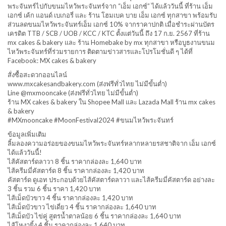
พระจันทร์ไปกับขนมไหว้พระจันทร์จาก “เอ็ม เอกซ์” ได้แล้ววันนี้ ที่ร้าน เอ็ม
เอกซ์ เค้ก แอนด์ เบเกอรี่ และ ร้าน โฮมเบค บาย เอ็ม เอกซ์ ทุกสาขา พร้อมรับ
ส่วนลดขนมไหว้พระจันทร์เอ็ม เอกซ์ 10% จากราคาปกติ เมื่อชำระผ่านบัตร
เครดิต TTB / SCB / UOB / KCC / KTC ตั้งแต่วันนี้ ถึง 17 ก.ย. 2567 ที่ร้าน
mx cakes & bakery และ ร้าน Homebake by mx ทุกสาขา หรือบูธงานขนม
ไหว้พระจันทร์ที่ร่วมรายการ ติดตามข่าวสารและโปรโมชั่นดี ๆ ได้ที่
Facebook: MX cakes & bakery
สั่งซื้อสะดวกออนไลน์
www.mxcakesandbakery.com (ส่งฟรีทั่วไทย ไม่มีขั้นต่ำ)
Line @mxmooncake (ส่งฟรีทั่วไทย ไม่มีขั้นต่ำ)
ร้าน MX cakes & bakery ใน Shopee Mall และ Lazada Mall ร้าน mx cakes
& bakery
#MXmooncake #MoonFestival2024 #ขนมไหว้พระจันทร์
ข้อมูลเพิ่มเติม
ลิ้มลองความอร่อยของขนมไหว้พระจันทร์หลากหลายรสชาติจาก เอ็ม เอกซ์
ได้แล้ววันนี้!
ไส้คัสตาร์ดลาวา 8 ชิ้น ราคากล่องละ 1,640 บาท
ไส้ครีมมี่คัสตาร์ด 8 ชิ้น ราคากล่องละ 1,420 บาท
คัสตาร์ด ดูเอท ประกอบด้วยไส้คัสตาร์ดลาวา และไส้ครีมมี่คัสตาร์ด อย่างละ
3 ชิ้น รวม 6 ชิ้น ราคา 1,420 บาท
ไส้เม็ดบัวขาว 4 ชิ้น ราคากล่องละ 1,420 บาท
ไส้เม็ดบัวขาว ไข่เดี่ยว 4 ชิ้น ราคากล่องละ 1,640 บาท
ไส้เม็ดบัว ไข่คู่ สูตรน้ำตาลน้อย 6 ชิ้น ราคากล่องละ 1,640 บาท
ไส้โหงวยิ้ง 4 ชิ้น ราคากล่องละ 1,640 บาท