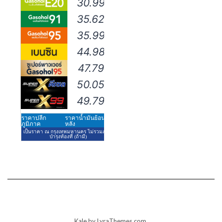
Kale
by LyraThemes.com.