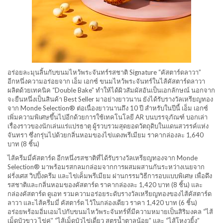
อร่อยละมุนลิ้นกับขนมไหว้พระจันทร์รสชาติ Signature “คัสตาร์ดลาวา”
อีกหนึ่งความอร่อยจาก เอ็ม เอกซ์ ขนมไหว้พระจันทร์ในไส้คัสตาร์ดลาวา
ผลิตด้วยเทคนิค “Double Bake” ทำให้ได้ผิวสัมผัสอันเป็นเอกลักษณ์ นอกจาก
จะยืนหนึ่งเป็นสินค้า Best Seller มาอย่างยาวนาน ยังได้รับรางวัลเหรียญทอง
จาก Monde Selection® ต่อเนื่องยาวนานถึง 10 ปี สำหรับในปีนี้ เอ็ม เอกซ์
เพิ่มความพิเศษขึ้นไปอีกด้วยการใช้เทคโนโลยี AR บนบรรจุภัณฑ์ บอกเล่า
เรื่องราวของนักเล่นแร่แปรธาตุ ผู้รวบรวมสุดยอดวัตถุดิบในแดนสวรรค์แห่ง
จันทรา ซึ่งกรุ่นไปด้วยกลิ่นหอมของไข่แดงพรีเมียม ราคากล่องละ 1,640
บาท (8 ชิ้น)
ไส้ครีมมี่คัสตาร์ด อีกหนึ่งรสชาติที่ได้รับรางวัลเหรียญทองจาก Monde
Selection® มาพร้อมรสกลมกล่อมจากการผสมผสานกันระหว่างเนยจาก
ฝรั่งเศส วิปปิ้งครีม และไข่เค็มพรีเมียม ผ่านกรรมวิธีการอบแบบพิเศษ เพื่อดึง
รสชาติและกลิ่นหอมของคัสตาร์ด ราคากล่องละ 1,420 บาท (8 ชิ้น) และ
กล่องคัสตาร์ด ดูเอท รวมความอร่อยระดับรางวัลเหรียญทองของไส้คัสตาร์ด
ลาวา และไส้ครีมมี่ คัสตาร์ด ไว้ในกล่องเดียว ราคา 1,420 บาท (6 ชิ้น)
อร่อยพร้อมอิ่มเอมไปกับขนมไหว้พระจันทร์ที่มีความหมายเป็นสิริมงคล “ไส้
เม็ดบัวขาว ไข่คู่” “ไส้เม็ดบัวไข่เดี่ยว สูตรน้ำตาลน้อย” และ “ไส้โหงวยิ้ง”