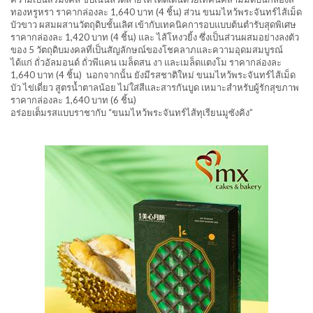
ทองหรูหรา ราคากล่องละ 1,640 บาท (4 ชิ้น) ส่วน ขนมไหว้พระจันทร์ไส้เม็ด
บัวขาว ผสมผสานวัตถุดิบชั้นเลิศ เข้ากับเทคนิคการอบแบบต้นตำรับสุดพิเศษ
ราคากล่องละ 1,420 บาท (4 ชิ้น) และ ไส้โหงวยิ้ง ซึ่งเป็นส่วนผสมอย่างลงตัว
ของ 5 วัตถุดิบมงคลที่เป็นสัญลักษณ์ของโชคลาภและความอุดมสมบูรณ์
ได้แก่ ถั่วอัลมอนด์ ถั่วพีแคน เมล็ดสน งา และเมล็ดแตงโม ราคากล่องละ
1,640 บาท (4 ชิ้น) นอกจากนั้น ยังมีรสชาติใหม่ ขนมไหว้พระจันทร์ไส้เม็ด
บัว ไข่เดี่ยว สูตรน้ำตาลน้อย ไม่ใส่สีและสารกันบูด เหมาะสำหรับผู้รักสุขภาพ
ราคากล่องละ 1,640 บาท (6 ชิ้น)
อร่อยเต็มรสแบบราชากับ “ขนมไหว้พระจันทร์ไส้ทุเรียนมูซังคิง”