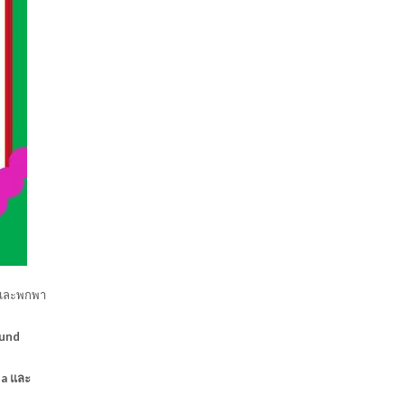
ันและพกพา
ound
da และ