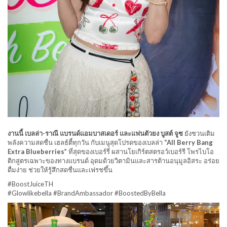
งานนี้ เบลล่า-ราณี แบรนด์แอมบาสเดอร์ และแฟนตัวยง บูสต์ จูซ
ยังชวนเติม
พลังความสดชื่น เฮลธ์ตี้ทุกวัน กับเมนูสุดโปรดของเบลล่า
“All Berry Bang
Extra Blueberries”
ที่สุดของเบอร์รี่ ผสานโยเกิร์ตสตรอว์เบอร์รี โพรไบโอ
ติกสูตรเฉพาะของทางแบรนด์ อุดมด้วยวิตามินและสารต้านอนุมูลอิสระ อร่อย
ดื่มง่าย ช่วยให้รู้สึกสดชื่นและเฟรชขึ้น
#BoostJuiceTH
#Glowlikebella #BrandAmbassador #BoostedByBella