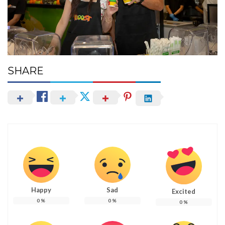
SHARE
Happy
Sad
Excited
0
%
0
%
0
%