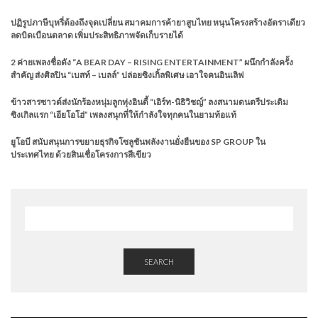
ปฏิรูปภาษีบุหรี่ต้องถึงจุดเปลี่ยน สมาคมการค้ายาสูบไทย หนุนโครงสร้างอัตราเดียว
ลดบิดเบือนตลาด เพิ่มประสิทธิภาพจัดเก็บรายได้
2 ค่ายเพลงชื่อดัง “A BEAR DAY – RISING ENTERTAINMENT” ผนึกกำลังครั้ง
สำคัญ ส่งศิลปิน “เบสท์ – เบลล์” ปล่อยซิงเกิ้ลพิเศษ เอาใจคนอินเลิฟ
ข้าวสารซาวด์ส่งนักร้องหนุ่มลูกทุ่งอินดี้ “เอิร์ท-นิธิวิชญ์” ลงสนามดนตรีประเดิม
ซิงเกิลแรก “เอียโอโฮ่” เพลงสนุกที่ให้กำลังใจทุกคนในยามท้อแท้
ยูโอบี สนับสนุนการขยายธุรกิจโซลูชันพลังงานยั่งยืนของ SP GROUP ใน
ประเทศไทย ด้วยสินเชื่อโครงการสีเขียว
SEARCH