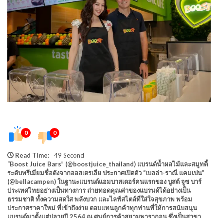
0
0
Read Time:
49 Second
“Boost Juice Bars” (@boostjuice_thailand) แบรนด์น้ำผลไม้และสมูทตี้
ระดับพรีเมียมชื่อดังจากออสเตรเลีย ประกาศเปิดตัว “เบลล่า-ราณี แคมเปน”
(@bellacampen) ในฐานะแบรนด์แอมบาสเดอร์คนแรกของ บูสต์ จูซ บาร์
ประเทศไทยอย่างเป็นทางการ ถ่ายทอดคุณค่าของแบรนด์ได้อย่างเป็น
ธรรมชาติ ทั้งความสดใส พลังบวก และไลฟ์สไตล์ที่ใส่ใจสุขภาพ พร้อม
ประกาศราคาใหม่ ที่เข้าถึงง่าย ตอบแทนลูกค้าทุกท่านที่ให้การสนับสนุน
แบรนด์มาตั้งแต่ปลายปี 2564 ณ ศูนย์การค้าสยามพารากอน ซึ่งเป็นสาขา