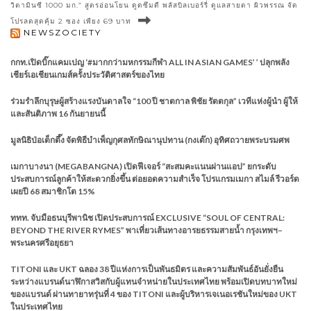
วิตามินซี 1000 มก.” สูตรอ่อนโยน ดูดซึมดี พลัสบิลเบอร์รี่ ดูแลสายตา ผิวพรรณ จัด
โปรลดสุดคุ้ม 2 ซอง เพียง 69 บาท
NEWSZOCIETY
กกท.เปิดบิ๊กแคมเปญ ‘#มากกว่ามหกรรมกีฬา ALL IN ASIAN GAMES’ ’ ปลุกพลัง
เชียร์เอเชียนเกมส์ครั้งประวัติศาสตร์ของไทย
ร่วมรำลึกบุรุษผู้สร้างแรงบันดาลใจ “100 ปี ชาตกาล พิชัย รัตตกุล” เวทีแห่งผู้นำ ผู้ให้
และสันติภาพ 16 กันยายนนี้
มูลนิธิป่อเต็กตึ๊ง จัดพิธีบำเพ็ญกุศลทักษิณานุปทาน (กงเต๊ก) อุทิศถวายพระบรมศพ
เมกาบางนา (MEGABANGNA) เปิดฟีเจอร์ “สะสมคะแนนผ่านแอป” ยกระดับ
ประสบการณ์ลูกค้าให้สะดวกยิ่งขึ้น ต่อยอดความสำเร็จ โปรแกรมเมกา สไมล์ รีวอร์ด
เผยปี 68 สมาชิกโต 15%
ททท. จับมือธนบุรีพานิช เปิดประสบการณ์ EXCLUSIVE “SOUL OF CENTRAL:
BEYOND THE RIVER RYMES” พาเที่ยวเส้นทางอารยธรรมสายน้ำ กรุงเทพฯ–
พระนครศรีอยุธยา
TITONI และ UKT ฉลอง 38 ปีแห่งการเป็นพันธมิตร และความสัมพันธ์อันยั่งยืน
ระหว่างแบรนด์นาฬิกาสวิสกับผู้แทนจำหน่ายในประเทศไทย พร้อมเปิดบทบาทใหม่
ของแบรนด์ ผ่านทายาทรุ่นที่ 4 ของ TITONI และผู้บริหารเจเนอเรชันใหม่ของ UKT
ในประเทศไทย