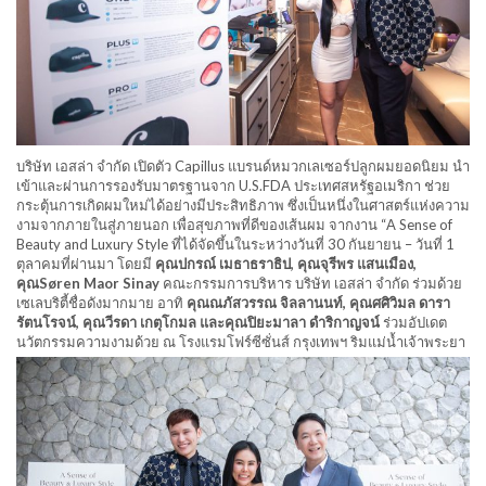
บริษัท เอสล่า จำกัด เปิดตัว Capillus แบรนด์หมวกเลเซอร์ปลูกผมยอดนิยม นำ
เข้าและผ่านการรองรับมาตรฐานจาก U.S.FDA ประเทศสหรัฐอเมริกา ช่วย
กระตุ้นการเกิดผมใหม่ได้อย่างมีประสิทธิภาพ ซึ่งเป็นหนึ่งในศาสตร์แห่งความ
งามจากภายในสู่ภายนอก เพื่อสุขภาพที่ดีของเส้นผม จากงาน “A Sense of
Beauty and Luxury Style ที่ได้จัดขึ้นในระหว่างวันที่ 30 กันยายน – วันที่ 1
ตุลาคมที่ผ่านมา โดยมี
คุณปกรณ์ เมธาธราธิป, คุณจุรีพร แสนเมือง,
คุณSøren Maor Sinay
คณะกรรมการบริหาร บริษัท เอสล่า จำกัด ร่วมด้วย
เซเลบริตี้ชื่อดังมากมาย อาทิ
คุณณภัสวรรณ จิลลานนท์, คุณศศิวิมล ดารา
รัตนโรจน์, คุณวีรดา เกตุโกมล และคุณปิยะมาลา ดำริกาญจน์
ร่วมอัปเดต
นวัตกรรมความงามด้วย ณ โรงแรมโฟร์ซีซั่นส์ กรุงเทพฯ ริมแม่น้ำเจ้าพระยา