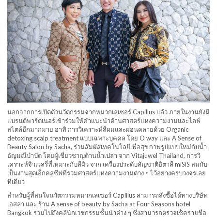
นอกจากการเปิดตัวนวัตกรรมจากหมวกเลเซอร์ Capillus แล้ว ภายในงานยังมี
แบรนด์พาร์ตเนอร์เข้าร่วมให้คำแนะนำด้านศาสตร์แห่งความงามและไลฟ์
สไตล์อีกมากมาย อาทิ การวิเคราะห์สีผมและผ่อนคลายด้วย Organic
detoxing scalp treatment แบบเฉพาะบุคคล โดย O way และ A Sense of
Beauty Salon by Sacha, ร่วมสัมผัสเทคโนโลยีเพื่อสุขภาพรูปแบบใหม่กับน้ำ
อัญมณีบำบัด โดยผู้เชี่ยวชาญด้านน้ำเปล่า จาก Vitajuwel Thailand, การวิ
เคราะห์จิวเวลรี่ที่เหมาะกับสีผิว จาก เครื่องประดับสัญชาติอิตาลี miSiS สมกับ
เป็นงานสุดเอ็กคลูซีฟที่รวมศาสตร์แห่งความงามต่าง ๆ ไว้อย่างครบวงจรเลย
ทีเดียว
สำหรับผู้ที่สนใจนวัตกรรมหมวกเลเซอร์ Capillus สามารถสั่งซื้อได้ทางบริษัท
เอสล่า และ ร้าน A sense of beauty by Sacha at Four Seasons hotel
Bangkok รวมไปถึงคลินิกเวชกรรมชั้นนำต่าง ๆ ซึ่งสามารถตรวจเช็ครายชื่อ