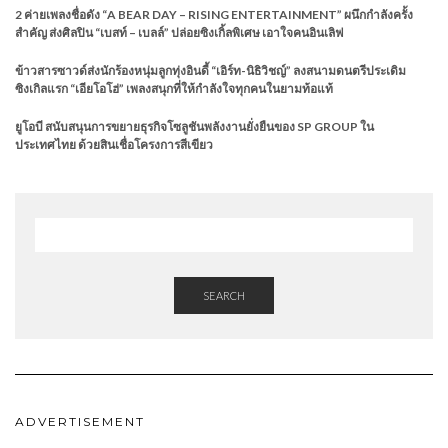
2 ค่ายเพลงชื่อดัง “A BEAR DAY – RISING ENTERTAINMENT” ผนึกกำลังครั้ง
สำคัญ ส่งศิลปิน “เบสท์ – เบลล์” ปล่อยซิงเกิ้ลพิเศษ เอาใจคนอินเลิฟ
ข้าวสารซาวด์ส่งนักร้องหนุ่มลูกทุ่งอินดี้ “เอิร์ท-นิธิวิชญ์” ลงสนามดนตรีประเดิม
ซิงเกิลแรก “เอียโอโฮ่” เพลงสนุกที่ให้กำลังใจทุกคนในยามท้อแท้
ยูโอบี สนับสนุนการขยายธุรกิจโซลูชันพลังงานยั่งยืนของ SP GROUP ใน
ประเทศไทย ด้วยสินเชื่อโครงการสีเขียว
SEARCH
ADVERTISEMENT