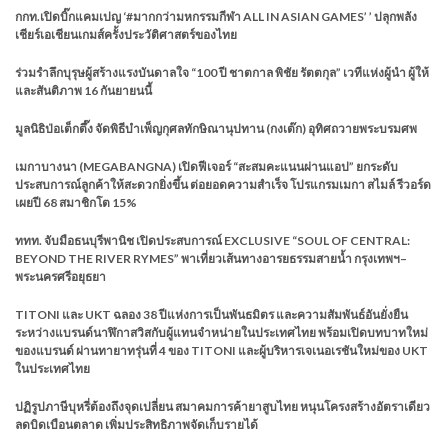
กกท.เปิดบิ๊กแคมเปญ ‘#มากกว่ามหกรรมกีฬา ALL IN ASIAN GAMES’ ’ ปลุกพลัง
เชียร์เอเชียนเกมส์ครั้งประวัติศาสตร์ของไทย
ร่วมรำลึกบุรุษผู้สร้างแรงบันดาลใจ “100 ปี ชาตกาล พิชัย รัตตกุล” เวทีแห่งผู้นำ ผู้ให้
และสันติภาพ 16 กันยายนนี้
มูลนิธิป่อเต็กตึ๊ง จัดพิธีบำเพ็ญกุศลทักษิณานุปทาน (กงเต๊ก) อุทิศถวายพระบรมศพ
เมกาบางนา (MEGABANGNA) เปิดฟีเจอร์ “สะสมคะแนนผ่านแอป” ยกระดับ
ประสบการณ์ลูกค้าให้สะดวกยิ่งขึ้น ต่อยอดความสำเร็จ โปรแกรมเมกา สไมล์ รีวอร์ด
เผยปี 68 สมาชิกโต 15%
ททท. จับมือธนบุรีพานิช เปิดประสบการณ์ EXCLUSIVE “SOUL OF CENTRAL:
BEYOND THE RIVER RYMES” พาเที่ยวเส้นทางอารยธรรมสายน้ำ กรุงเทพฯ–
พระนครศรีอยุธยา
TITONI และ UKT ฉลอง 38 ปีแห่งการเป็นพันธมิตร และความสัมพันธ์อันยั่งยืน
ระหว่างแบรนด์นาฬิกาสวิสกับผู้แทนจำหน่ายในประเทศไทย พร้อมเปิดบทบาทใหม่
ของแบรนด์ ผ่านทายาทรุ่นที่ 4 ของ TITONI และผู้บริหารเจเนอเรชันใหม่ของ UKT
ในประเทศไทย
ปฏิรูปภาษีบุหรี่ต้องถึงจุดเปลี่ยน สมาคมการค้ายาสูบไทย หนุนโครงสร้างอัตราเดียว
ลดบิดเบือนตลาด เพิ่มประสิทธิภาพจัดเก็บรายได้