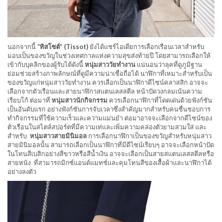
นอกจากนี้
“ทิสโซต์” (Tissot)
ยังได้แชร์ไอเดียการเลือกเรือนเวลาสำหรับ
มอบเป็นของขวัญในช่วงเทศกาลแห่งความสุขส่งท้ายปี โดยสามารถเลือกให้
เข้ากับบุคลิกของผู้รับได้ดังนี้
หนุ่มสาววัยทำงาน
แน่นอนว่าลุคที่ดูภูมิฐาน
ย่อมช่วยสร้างภาพลักษณ์ที่ดูมีความน่าเชื่อถือได้ นาฬิกาที่เหมาะสำหรับเป็น
ของขวัญแก่หนุ่มสาววัยทำงาน ควรเลือกเป็นนาฬิกาดีไซน์คลาสสิก อาจจะ
เลือกจากตัวเรือนและสายนาฬิกาสแตนเลสสตีล หน้าปัดวงกลมเน้นความ
เรียบโก้ ต่อมาที่
หนุ่มสาวนักกิจกรรม
ควรเลือกนาฬิกาที่โดดเด่นด้วยฟังก์ชัน
เป็นอันดับแรก อย่างฟังก์ชันการจับเวลาซึ่งสำคัญมากสำหรับคนชื่นชอบการ
ทำกิจกรรมที่ใช้ความเร็วและความแม่นยำ ต่อมาอาจจะเลือกจากดีไซน์ของ
ตัวเรือนในสไตล์สปอร์ตที่มีความเท่และเพิ่มความคล่องตัวยามสวมใส่ และ
สำหรับ
หนุ่มสาวสายมินิมอล
การเลือกนาฬิกาเป็นของขวัญสำหรับหนุ่มสาว
สายมินิมอลนั้น สามารถเลือกเป็นนาฬิกาที่มีดีไซน์เรียบๆ อาจจะเลือกหน้าปัด
ในโทนสีเบสิกอย่างสีขาวหรือสีน้ำเงิน อาจจะเลือกเป็นสายสแตนเลสสตีลหรือ
สายหนัง ที่สามารถมิกซ์แอนด์แมทช์และคุมโทนสีของเสื้อผ้าและนาฬิกาได้
อย่างลงตัว