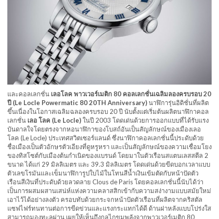
และคอลเลกชั่น
เลอโลค พาวเวอร์เมติก
80 คอลเลกชั่นเฉลิมลองครบรอบ 20
ปี
(Le Locle Powermatic 80 20TH Anniversary)
นาฬิการุ่นอิดิชั่นที่ผลิต
ขึ้นเนื่องในโอกาสเฉลิมฉลองครบรอบ 20 ปี นับตั้งแต่เริ่มต้นผลิตนาฬิกาคอล
เลกชั่น
เลอ โลค
(Le Locle)
ในปี 2003 โดดเด่นด้วยการออกแบบที่ได้รับแรง
บันดาลใจโดยตรงจากหอนาฬิกาของโบสถ์อันเป็นสัญลักษณ์ของเมืองเลอ
โลค (Le Locle) ประเทศสวิตเซอร์แลนด์ ซึ่งนาฬิกาคอลเลกชั่นนี้ประดับด้วย
ชื่อเมืองเป็นตัวอักษรตัวเอียงที่ดูหรูหรา และเป็นสัญลักษณ์ของความเชื่อมโยง
ของทิสโซต์กับเมืองต้นกำเนิดของแบรนด์ โดยมาในตัวเรือนสแตนเลสสตีล 2
ขนาด ได้แก่ 29 มิลลิเมตร และ 39.3 มิลลิเมตร โดดเด่นด้วยขีดบอกเวลาแบบ
ตัวเลขโรมันและเข็มนาฬิการูปใบไม้ในโทนสีน้ำเงินเข้มตัดกับหน้าปัดตัว
เรือนสีเงินที่ประดับด้วยลวดลาย Clous de Paris โดยคอลเลกชั่นนี้นับได้ว่า
เป็นการผสมผสานเสน่ห์แห่งความคลาสสิกเข้ากับความสง่างามแบบสมัยใหม่
เอาไว้ได้อย่างลงตัว ครอบทับด้วยกระจกหน้าปัดตัวเรือนที่ผลิตจากคริสตัล
แซฟไฟร์ทนทานต่อการขีดข่วนและแรงกระแทกได้ดี ด้านฝาหลังแบบโปร่งใส
สามารถมองทะลุผ่าน เผยให้เห็นถึงกลไกขุมพลังจากพาวเวอร์เมติก 80