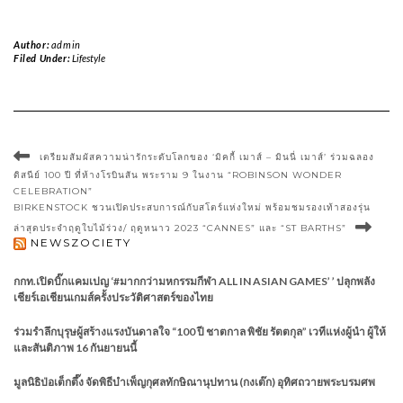
Author:
admin
Filed Under:
Lifestyle
เตรียมสัมผัสความน่ารักระดับโลกของ ‘มิคกี้ เมาส์ – มินนี่ เมาส์’ ร่วมฉลอง
ดิสนีย์ 100 ปี ที่ห้างโรบินสัน พระราม 9 ในงาน “ROBINSON WONDER
CELEBRATION”
BIRKENSTOCK ชวนเปิดประสบการณ์กับสโตร์แห่งใหม่ พร้อมชมรองเท้าสองรุ่น
ล่าสุดประจำฤดูใบไม้ร่วง/ ฤดูหนาว 2023 “CANNES” และ “ST BARTHS”
NEWSZOCIETY
กกท.เปิดบิ๊กแคมเปญ ‘#มากกว่ามหกรรมกีฬา ALL IN ASIAN GAMES’ ’ ปลุกพลัง
เชียร์เอเชียนเกมส์ครั้งประวัติศาสตร์ของไทย
ร่วมรำลึกบุรุษผู้สร้างแรงบันดาลใจ “100 ปี ชาตกาล พิชัย รัตตกุล” เวทีแห่งผู้นำ ผู้ให้
และสันติภาพ 16 กันยายนนี้
มูลนิธิป่อเต็กตึ๊ง จัดพิธีบำเพ็ญกุศลทักษิณานุปทาน (กงเต๊ก) อุทิศถวายพระบรมศพ