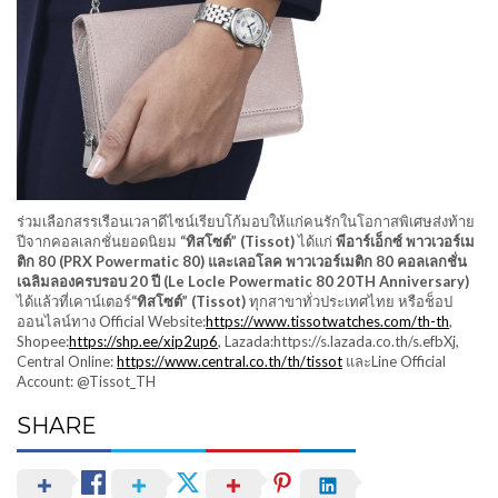
ร่วมเลือกสรรเรือนเวลาดีไซน์เรียบโก้มอบให้แก่คนรักในโอกาสพิเศษส่งท้าย
ปีจากคอลเลกชั่นยอดนิยม
“ทิสโซต์” (Tissot)
ได้แก่
พีอาร์เอ็กซ์ พาวเวอร์เม
ติก
80 (PRX Powermatic 80) และเลอโลค พาวเวอร์เมติก 80 คอลเลกชั่น
เฉลิมลองครบรอบ 20 ปี (Le Locle Powermatic 80 20TH Anniversary)
ได้แล้วที่เคาน์เตอร์
“ทิสโซต์” (Tissot)
ทุกสาขาทั่วประเทศไทย หรือช็อป
ออนไลน์ทาง Official Website:
https://www.tissotwatches.com/th-th
,
Shopee:
https://shp.ee/xip2up6
, Lazada:https://s.lazada.co.th/s.efbXj,
Central Online:
https://www.central.co.th/th/tissot
และLine Official
Account: @Tissot_TH
SHARE