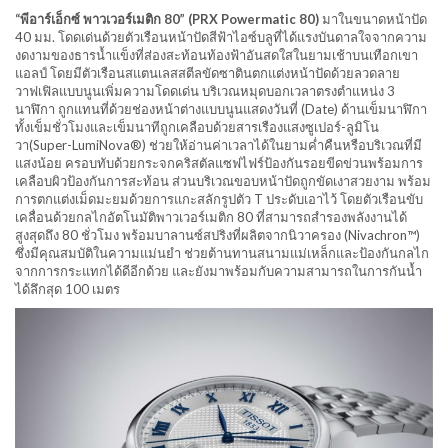
“พีอาร์เอ็กซ์ พาวเวอร์เมติก 80” (PRX Powermatic 80)
มาในขนาดหน้าปัด
40 มม. โดดเด่นด้วยตัวเรือนหน้าปัดสีฟ้าไอซ์บลูที่ได้แรงบันดาลใจจากความ
งดงามของธารน้ำแข็งที่ส่องสะท้อนท้องฟ้าอันสดใสในยามเช้าบนเทือกเขา
แอลป์ โดยมีตัวเรือนสแตนเลสสตีลขัดซาตินตกแต่งหน้าปัดด้วยลวดลาย
วาฟเฟิลแบบนูนเพิ่มความโดดเด่น บริเวณหมุดบอกเวลาตรงตำแหน่ง 3
นาฬิกา ถูกแทนที่ด้วยช่องหน้าต่างแบบนูนแสดงวันที่ (Date) ด้านเข็มนาฬิกา
ทั้งเข็มชั่วโมงและเข็มนาทีถูกเคลือบด้วยสารเรืองแสงซูเปอร์-ลูมิโน
วา(Super-LumiNova®) ช่วยให้อ่านค่าเวลาได้ในยามค่ำคืนหรือบริเวณที่มี
แสงน้อย ครอบทับด้วยกระจกคริสตัลแซฟไฟร์ป้องกันรอยขีดข่วนพร้อมการ
เคลือบผิวป้องกันการสะท้อน ส่วนบริเวณขอบหน้าปัดถูกขัดเงาสวยงาม พร้อม
การตกแต่งเม็ดมะยมด้วยการแกะสลักรูปตัว T ประดับเอาไว้ โดยตัวเรือนขับ
เคลื่อนด้วยกลไกอัตโนมัติพาวเวอร์เมติก 80 ที่สามารถสำรองพลังงานได้
สูงสุดถึง 80 ชั่วโมง พร้อมบาลานซ์สปริงที่ผลิตจากนิวาครอง (Nivachron™)
ซึ่งมีคุณสมบัติในความแม่นยำ ช่วยต้านทานสนามแม่เหล็กและป้องกันกลไก
จากการกระแทกได้ดีอีกด้วย และยังมาพร้อมกับความสามารถในการกันน้ำ
ได้ลึกสุด 100 เมตร