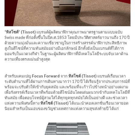
“ทิสโซต์” (Tissot)
แบรนด์ผู้ผลิตนาฬิกาคุณภาพมาตรฐานตามแบบฉบับ
Swiss made ที่ก่อตั้งขึ้นในปีค.ศ.1853 โดยมีประวัติศาสตร์ยาวนานถึง 170 ปี
ด้วยความมุ่งมั่นและความเชี่ยวชาญในการสร้างสรรค์นาฬิกาประสิทธิภาพ
สูงในดีไซน์ที่ความทันสมัยอย่างมีเอกลักษณ์ อีกทั้งยังเป็นแบรนด์ที่ได้การ
ยอมรับในแวดวงกีฬา ในฐานะผู้ผลิตนาฬิกาที่มีเทคโนโลยีระบบจับเวลาด้าน
ความเที่ยงตรงแม่นยำสูงสุด
สำหรับแคมเปญ
Focus Forward
จาก
ทิสโซต์ (
Tissot)
แบรนด์เรือนเวลา
ระดับตำนานที่ได้ผ่านการเดินทางมากว่า 170 ปี ได้เรียนรู้จากประสบการณ์ที่
พร้อมจะปรับตัวให้เข้ากับยุคสมัย และพร้อมที่จะก้าวไปข้างหน้าอย่างงดงาม
เพื่อรังสรรค์เรือนเวลาที่พร้อมด้วยดีไซน์อันโดดเด่นผนวกเข้ากับเทคโนโลยีที่
ทันสมัย เพื่อตอบโจทย์ผู้สวมใส่ได้ทุกยุคทุกสมัยได้เป็นอย่างดี และช่วงเวลา
แห่งความพิเศษนี้ทาง
ทิสโซต์ (
Tissot)
ได้แนะนำคอลเลกชั่นเรือนเวลายอด
นิยมสำหรับเป็นมอบของขวัญช่วงเทศกาลแห่งความสุขส่งท้ายปี ได้แก่