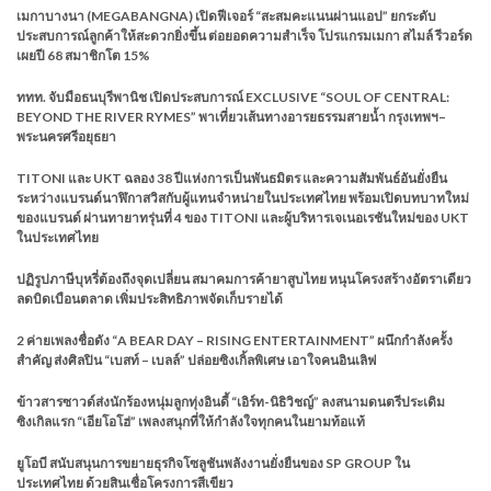
เมกาบางนา (MEGABANGNA) เปิดฟีเจอร์ “สะสมคะแนนผ่านแอป” ยกระดับ
ประสบการณ์ลูกค้าให้สะดวกยิ่งขึ้น ต่อยอดความสำเร็จ โปรแกรมเมกา สไมล์ รีวอร์ด
เผยปี 68 สมาชิกโต 15%
ททท. จับมือธนบุรีพานิช เปิดประสบการณ์ EXCLUSIVE “SOUL OF CENTRAL:
BEYOND THE RIVER RYMES” พาเที่ยวเส้นทางอารยธรรมสายน้ำ กรุงเทพฯ–
พระนครศรีอยุธยา
TITONI และ UKT ฉลอง 38 ปีแห่งการเป็นพันธมิตร และความสัมพันธ์อันยั่งยืน
ระหว่างแบรนด์นาฬิกาสวิสกับผู้แทนจำหน่ายในประเทศไทย พร้อมเปิดบทบาทใหม่
ของแบรนด์ ผ่านทายาทรุ่นที่ 4 ของ TITONI และผู้บริหารเจเนอเรชันใหม่ของ UKT
ในประเทศไทย
ปฏิรูปภาษีบุหรี่ต้องถึงจุดเปลี่ยน สมาคมการค้ายาสูบไทย หนุนโครงสร้างอัตราเดียว
ลดบิดเบือนตลาด เพิ่มประสิทธิภาพจัดเก็บรายได้
2 ค่ายเพลงชื่อดัง “A BEAR DAY – RISING ENTERTAINMENT” ผนึกกำลังครั้ง
สำคัญ ส่งศิลปิน “เบสท์ – เบลล์” ปล่อยซิงเกิ้ลพิเศษ เอาใจคนอินเลิฟ
ข้าวสารซาวด์ส่งนักร้องหนุ่มลูกทุ่งอินดี้ “เอิร์ท-นิธิวิชญ์” ลงสนามดนตรีประเดิม
ซิงเกิลแรก “เอียโอโฮ่” เพลงสนุกที่ให้กำลังใจทุกคนในยามท้อแท้
ยูโอบี สนับสนุนการขยายธุรกิจโซลูชันพลังงานยั่งยืนของ SP GROUP ใน
ประเทศไทย ด้วยสินเชื่อโครงการสีเขียว