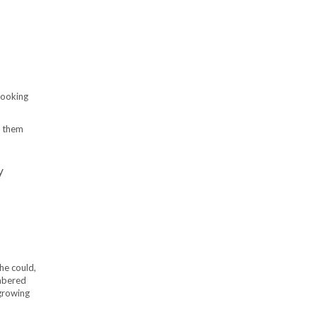
 looking
ke them
y
she could,
embered
 growing