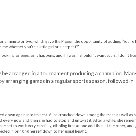
 for a minute or two, which gave the Pigeon the opportunity of adding, ‘You’re
me whether you’re a little girl or a serpent?’
ot looking for eggs, as it happens; and if I was, I shouldn’t want
yours
: I don’t li
y be arranged in a tournament producing a champion. Man
y arranging games in a regular sports season, followed in
ettled down again into its nest. Alice crouched down among the trees as well as 
d every now and then she had to stop and untwist it. After a while, she rem
she set to work very carefully, nibbling first at one and then at the other, and
eded in bringing herself down to her usual height.