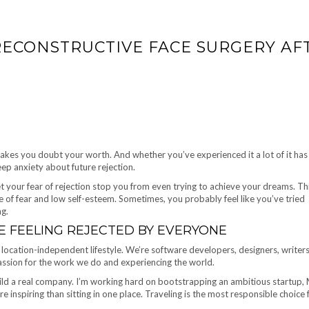
ECONSTRUCTIVE FACE SURGERY AF
akes you doubt your worth. And whether you’ve experienced it a lot of it has
deep anxiety about future rejection.
t your fear of rejection stop you from even trying to achieve your dreams. This
e of fear and low self-esteem. Sometimes, you probably feel like you’ve tried
ng.
 FEELING REJECTED BY EVERYONE
 location-independent lifestyle. We’re software developers, designers, writers
passion for the work we do and experiencing the world.
uild a real company. I’m working hard on bootstrapping an ambitious startup,
 inspiring than sitting in one place. Traveling is the most responsible choice 