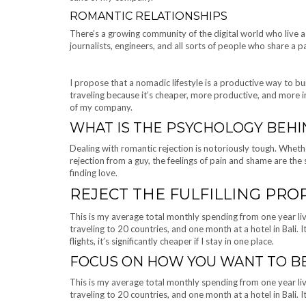
ROMANTIC RELATIONSHIPS
There’s a growing community of the digital world who live a
journalists, engineers, and all sorts of people who share a 
I propose that a nomadic lifestyle is a productive way to b
traveling because it’s cheaper, more productive, and more ins
of my company.
WHAT IS THE PSYCHOLOGY BEHI
Dealing with romantic rejection is notoriously tough. Whet
rejection from a guy, the feelings of pain and shame are the
finding love.
REJECT THE FULFILLING PRO
This is my average total monthly spending from one year livin
traveling to 20 countries, and one month at a hotel in Bali. 
flights, it’s significantly cheaper if I stay in one place.
FOCUS ON HOW YOU WANT TO B
This is my average total monthly spending from one year livin
traveling to 20 countries, and one month at a hotel in Bali. I