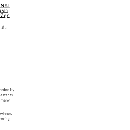
INAL
รุฑา
ี่ทุก
มื่อ
ampion by
testants,
, many
 winner.
coring