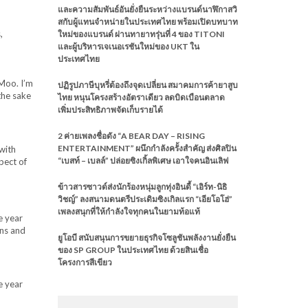
และความสัมพันธ์อันยั่งยืนระหว่างแบรนด์นาฬิกาสวิ
สกับผู้แทนจำหน่ายในประเทศไทย พร้อมเปิดบทบาท
,
ใหม่ของแบรนด์ ผ่านทายาทรุ่นที่ 4 ของ TITONI
และผู้บริหารเจเนอเรชันใหม่ของ UKT ใน
ประเทศไทย
 Moo. I’m
ปฏิรูปภาษีบุหรี่ต้องถึงจุดเปลี่ยน สมาคมการค้ายาสูบ
the sake
ไทย หนุนโครงสร้างอัตราเดียว ลดบิดเบือนตลาด
เพิ่มประสิทธิภาพจัดเก็บรายได้
2 ค่ายเพลงชื่อดัง “A BEAR DAY – RISING
ENTERTAINMENT” ผนึกกำลังครั้งสำคัญ ส่งศิลปิน
with
“เบสท์ – เบลล์” ปล่อยซิงเกิ้ลพิเศษ เอาใจคนอินเลิฟ
pect of
ข้าวสารซาวด์ส่งนักร้องหนุ่มลูกทุ่งอินดี้ “เอิร์ท-นิธิ
วิชญ์” ลงสนามดนตรีประเดิมซิงเกิลแรก “เอียโอโฮ่”
เพลงสนุกที่ให้กำลังใจทุกคนในยามท้อแท้
e year
ins and
ยูโอบี สนับสนุนการขยายธุรกิจโซลูชันพลังงานยั่งยืน
ของ SP GROUP ในประเทศไทย ด้วยสินเชื่อ
โครงการสีเขียว
e year