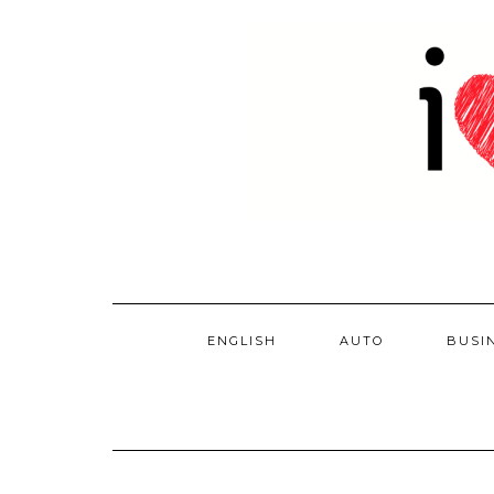
Skip
to
content
ENGLISH
AUTO
BUSI