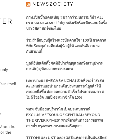
NEWSZOCIETY
กกท.เปิดบิ๊กแคมเปญ ‘#มากกว่ามหกรรมกีฬา ALL
TER
IN ASIAN GAMES’ ’ ปลุกพลังเชียร์เอเชียนเกมส์ครั้ง
ประวัติศาสตร์ของไทย
ร่วมรำลึกบุรุษผู้สร้างแรงบันดาลใจ “100 ปี ชาตกาล
พิชัย รัตตกุล” เวทีแห่งผู้นำ ผู้ให้ และสันติภาพ 16
กันยายนนี้
มูลนิธิป่อเต็กตึ๊ง จัดพิธีบำเพ็ญกุศลทักษิณานุปทาน
(กงเต๊ก) อุทิศถวายพระบรมศพ
 only
เมกาบางนา (MEGABANGNA) เปิดฟีเจอร์ “สะสม
 in itself
คะแนนผ่านแอป” ยกระดับประสบการณ์ลูกค้าให้
สะดวกยิ่งขึ้น ต่อยอดความสำเร็จ โปรแกรมเมกา ส
ไมล์ รีวอร์ด เผยปี 68 สมาชิกโต 15%
ททท. จับมือธนบุรีพานิช เปิดประสบการณ์
,
EXCLUSIVE “SOUL OF CENTRAL: BEYOND
THE RIVER RYMES” พาเที่ยวเส้นทางอารยธรรม
สายน้ำ กรุงเทพฯ–พระนครศรีอยุธยา
 Moo. do.
for the
TITONI และ UKT ฉลอง 38 ปีแห่งการเป็นพันธมิตร