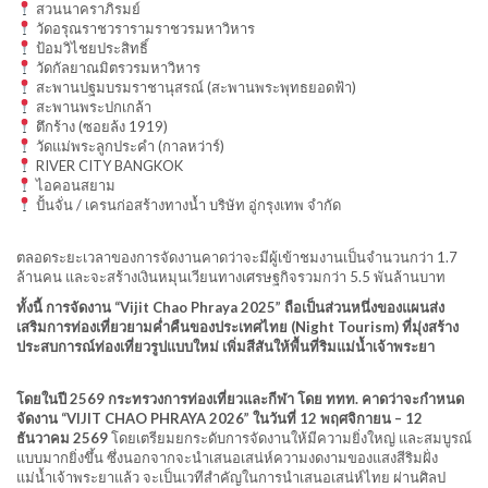
สวนนาคราภิรมย์
วัดอรุณราชวรารามราชวรมหาวิหาร
ป้อมวิไชยประสิทธิ์
วัดกัลยาณมิตรวรมหาวิหาร
สะพานปฐมบรมราชานุสรณ์ (สะพานพระพุทธยอดฟ้า)
สะพานพระปกเกล้า
ตึกร้าง (ซอยล้ง 1919)
วัดแม่พระลูกประคำ (กาลหว่าร์)
RIVER CITY BANGKOK
ไอคอนสยาม
ปั้นจั่น / เครนก่อสร้างทางน้ำ บริษัท อู่กรุงเทพ จำกัด
ตลอดระยะเวลาของการจัดงานคาดว่าจะมีผู้เข้าชมงานเป็นจำนวนกว่า 1.7
ล้านคน และจะสร้างเงินหมุนเวียนทางเศรษฐกิจรวมกว่า 5.5 พันล้านบาท
ทั้งนี้ การจัดงาน “Vijit Chao Phraya 2025” ถือเป็นส่วนหนึ่งของแผนส่ง
เสริมการท่องเที่ยวยามค่ำคืนของประเทศไทย (Night Tourism) ที่มุ่งสร้าง
ประสบการณ์ท่องเที่ยวรูปแบบใหม่ เพิ่มสีสันให้พื้นที่ริมแม่น้ำเจ้าพระยา
โดยในปี 2569 กระทรวงการท่องเที่ยวและกีฬา โดย ททท. คาดว่าจะกำหนด
จัดงาน “VIJIT CHAO PHRAYA 2026” ในวันที่ 12 พฤศจิกายน – 12
ธันวาคม 2569
โดยเตรียมยกระดับการจัดงานให้มีความยิ่งใหญ่ และสมบูรณ์
แบบมากยิ่งขึ้น ซึ่งนอกจากจะนำเสนอเสน่ห์ความงดงามของแสงสีริมฝั่ง
แม่น้ำเจ้าพระยาแล้ว จะเป็นเวทีสำคัญในการนำเสนอเสน่ห์ไทย ผ่านศิลป