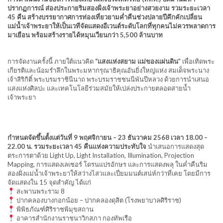
ปรากฏการณ์ ส่องประกายริมสองฝั่งเจ้าพระยาอย่างสวยงาม รวมระยะเวลา
45 คืน สร้างบรรยากาศการท่องเที่ยวยามค่ำคืนช่วงปลายปีคึกคักเปลี่ยน
แม่น้ำเจ้าพระยาให้เป็นเวทีจัดแสดงอีเวนต์ระดับโลกที่ทุกคนไม่ควรพลาดการ
มาเยือน พร้อมสร้างรายได้หมุนเวียนกว่า 5,500 ล้านบาท
การจัดงานครั้งนี้ ภายใต้แนวคิด
“แสงแห่งสยาม แม่ของแผ่นดิน”
เพื่อเทิดพระ
เกียรติและน้อมรำลึกในพระมหากรุณาธิคุณอันยิ่งใหญ่แห่ง สมเด็จพระนาง
เจ้าสิริกิติ์ พระบรมราชินีนาถ พระบรมราชชนนีพันปีหลวง ด้วยการนำเสนอ
แสงแห่งศิลปะ และเทคโนโลยีร่วมสมัยให้เปล่งประกายตลอดสายน้ำ
เจ้าพระยา
กำหนดจัดขึ้นตั้งแต่วันที่ 9 พฤศจิกายน – 23 ธันวาคม 2568 เวลา 18.00 –
22.00 น. รวมระยะเวลา 45 คืนแห่งความประทับใจ
นำเสนอการแสดงสุด
ตระการตาด้วย Light Up, Light Installation, Illumination, Projection
Mapping, การแสดงเลเซอร์ โดรนแปรอักษร และการแสดงพลุ ในค่ำคืนริม
สองฝั่งแม่น้ำเจ้าพระยาให้สว่างไสวและเปี่ยมมนต์เสน่ห์กว่าที่เคย โดยมีการ
จัดแสดงใน 15 จุดสำคัญ ได้แก่
สะพานพระราม 8
ปากคลองบางกอกน้อย – ปากคลองดุสิต (โรงพยาบาลศิริราช)
พิพิธภัณฑ์ศิริราชพิมุขสถาน
อาคารสำนักงานราชนาวิกสภา กองทัพเรือ