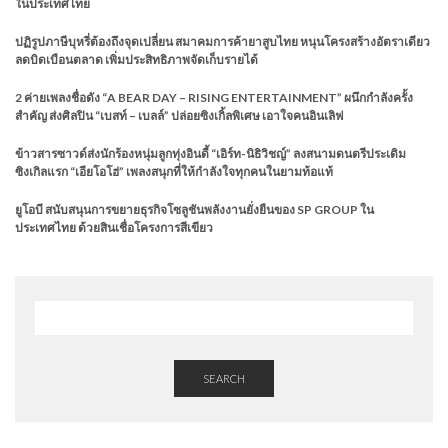
ในประเทศไทย
ปฏิรูปภาษีบุหรี่ต้องถึงจุดเปลี่ยน สมาคมการค้ายาสูบไทย หนุนโครงสร้างอัตราเดียว
ลดบิดเบือนตลาด เพิ่มประสิทธิภาพจัดเก็บรายได้
2 ค่ายเพลงชื่อดัง “A BEAR DAY – RISING ENTERTAINMENT” ผนึกกำลังครั้ง
สำคัญ ส่งศิลปิน “เบสท์ – เบลล์” ปล่อยซิงเกิ้ลพิเศษ เอาใจคนอินเลิฟ
ข้าวสารซาวด์ส่งนักร้องหนุ่มลูกทุ่งอินดี้ “เอิร์ท-นิธิวิชญ์” ลงสนามดนตรีประเดิม
ซิงเกิลแรก “เอียโอโฮ่” เพลงสนุกที่ให้กำลังใจทุกคนในยามท้อแท้
ยูโอบี สนับสนุนการขยายธุรกิจโซลูชันพลังงานยั่งยืนของ SP GROUP ใน
ประเทศไทย ด้วยสินเชื่อโครงการสีเขียว
SEARCH