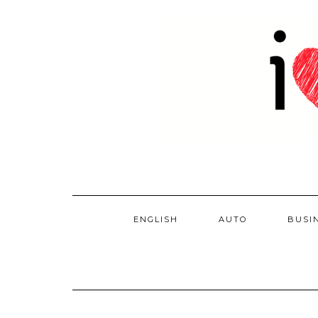
Skip
to
content
ENGLISH
AUTO
BUSI