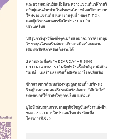
และความสัมพันธ์อันยั่งยืนระหว่างแบรนด์นาฬิกาสวิ
สกับผู้แทนจำหน่ายในประเทศไทย พร้อมเปิดบทบาท
ใหม่ของแบรนด์ ผ่านทายาทรุ่นที่ 4 ของ TITONI
และผู้บริหารเจเนอเรชันใหม่ของ UKT ใน
ประเทศไทย
ปฏิรูปภาษีบุหรี่ต้องถึงจุดเปลี่ยน สมาคมการค้ายาสูบ
ไทย หนุนโครงสร้างอัตราเดียว ลดบิดเบือนตลาด
เพิ่มประสิทธิภาพจัดเก็บรายได้
2 ค่ายเพลงชื่อดัง “A BEAR DAY – RISING
ENTERTAINMENT” ผนึกกำลังครั้งสำคัญ ส่งศิลปิน
“เบสท์ – เบลล์” ปล่อยซิงเกิ้ลพิเศษ เอาใจคนอินเลิฟ
ข้าวสารซาวด์ส่งนักร้องหนุ่มลูกทุ่งอินดี้ “เอิร์ท-นิธิ
วิชญ์” ลงสนามดนตรีประเดิมซิงเกิลแรก “เอียโอโฮ่”
เพลงสนุกที่ให้กำลังใจทุกคนในยามท้อแท้
ยูโอบี สนับสนุนการขยายธุรกิจโซลูชันพลังงานยั่งยืน
ของ SP GROUP ในประเทศไทย ด้วยสินเชื่อ
โครงการสีเขียว