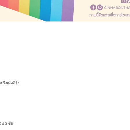
ิงเคิลสีรุ้ง
อน 3 ชิ้น)