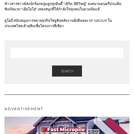
ข้าวสารซาวด์ส่งนักร้องหนุ่มลูกทุ่งอินดี้ “เอิร์ท-นิธิวิชญ์” ลงสนามดนตรีประเดิม
ซิงเกิลแรก “เอียโอโฮ่” เพลงสนุกที่ให้กำลังใจทุกคนในยามท้อแท้
ยูโอบี สนับสนุนการขยายธุรกิจโซลูชันพลังงานยั่งยืนของ SP GROUP ใน
ประเทศไทย ด้วยสินเชื่อโครงการสีเขียว
SEARCH
ADVERTISEMENT