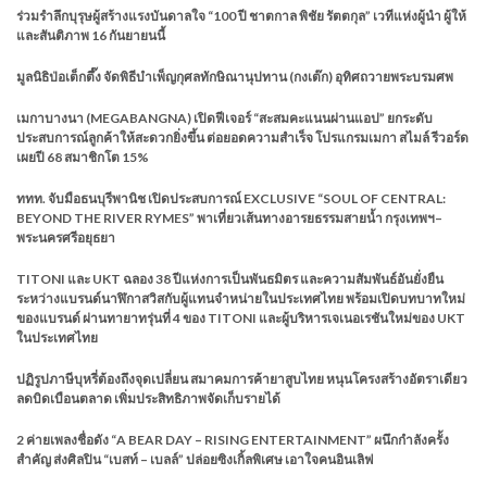
ร่วมรำลึกบุรุษผู้สร้างแรงบันดาลใจ “100 ปี ชาตกาล พิชัย รัตตกุล” เวทีแห่งผู้นำ ผู้ให้
และสันติภาพ 16 กันยายนนี้
มูลนิธิป่อเต็กตึ๊ง จัดพิธีบำเพ็ญกุศลทักษิณานุปทาน (กงเต๊ก) อุทิศถวายพระบรมศพ
เมกาบางนา (MEGABANGNA) เปิดฟีเจอร์ “สะสมคะแนนผ่านแอป” ยกระดับ
ประสบการณ์ลูกค้าให้สะดวกยิ่งขึ้น ต่อยอดความสำเร็จ โปรแกรมเมกา สไมล์ รีวอร์ด
เผยปี 68 สมาชิกโต 15%
ททท. จับมือธนบุรีพานิช เปิดประสบการณ์ EXCLUSIVE “SOUL OF CENTRAL:
BEYOND THE RIVER RYMES” พาเที่ยวเส้นทางอารยธรรมสายน้ำ กรุงเทพฯ–
พระนครศรีอยุธยา
TITONI และ UKT ฉลอง 38 ปีแห่งการเป็นพันธมิตร และความสัมพันธ์อันยั่งยืน
ระหว่างแบรนด์นาฬิกาสวิสกับผู้แทนจำหน่ายในประเทศไทย พร้อมเปิดบทบาทใหม่
ของแบรนด์ ผ่านทายาทรุ่นที่ 4 ของ TITONI และผู้บริหารเจเนอเรชันใหม่ของ UKT
ในประเทศไทย
ปฏิรูปภาษีบุหรี่ต้องถึงจุดเปลี่ยน สมาคมการค้ายาสูบไทย หนุนโครงสร้างอัตราเดียว
ลดบิดเบือนตลาด เพิ่มประสิทธิภาพจัดเก็บรายได้
2 ค่ายเพลงชื่อดัง “A BEAR DAY – RISING ENTERTAINMENT” ผนึกกำลังครั้ง
สำคัญ ส่งศิลปิน “เบสท์ – เบลล์” ปล่อยซิงเกิ้ลพิเศษ เอาใจคนอินเลิฟ