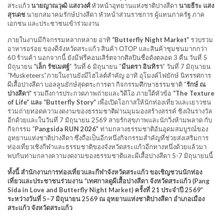
สระแก้ว
นายญาณวุฒิ แสงวงศ์
หัวหน้าอุทยานแห่งชาติปางสีดา
นายธีระ แสง
สุรเดช
นายกสมาคมรักษ์ปางสีดา หัวหน้าส่วนราชการ ผู้แทนภาครัฐ ภาค
เอกชน และประชาชนเข้าร่วมงาน
ภายในงานมีกิจกรรมหลากหลาย อาทิ
“Butterfly Night Market”
รวบรวม
อาหารอร่อย ของดีจังหวัดสระแก้ว สินค้า OTOP และสินค้าชุมชนมากกว่า
60 ร้านค้า นอกจากนี้ ยังมีฟรีคอนเสิร์ตจากศิลปินชื่อดังตลอด 3 คืน วันที่ 5
มิถุนายน
“เล็ก รัชเมศฐ์
” วันที่ 6 มิถุนายน “
มีนตรา อินทิรา
” วันที่ 7 มิถุนายน
“Musketeers”ภายในงานยังมีไฮไลต์สำคัญ อาทิ อุโมงค์ไฟยักษ์ นิทรรศการ
ผีเสื้อปางสีดา บอลลูนยักษ์สุดตระการตา กิจกรรมศึกษาธรรมชาติ “
รักษ์ ณ
ปางสีดา”
รวมถึงการประกวดภาพถ่ายและวิดีโอ ภายใต้หัวข้อ
“The Texture
of Life” และ “Butterfly Story”
เพื่อเปิดโอกาสให้นักท่องเที่ยวและเยาวชน
ร่วมถ่ายทอดความงดงามของธรรมชาติผ่านมุมมองสร้างสรรค์ ชิงเงินรางวัล
อีกด้วยและในวันที่ 7 มิถุนายน 2569 สายรักสุขภาพและนักวิ่งห้ามพลาด กับ
กิจกรรม “
Pangsida RUN 2026”
ท่ามกลางธรรมชาติอันอุดมสมบูรณ์ของ
อุทยานแห่งชาติปางสีดา ซึ่งถือเป็นอีกหนึ่งกิจกรรมสำคัญที่ช่วยส่งเสริมการ
ท่องเที่ยวเชิงกีฬาและธรรมชาติของจังหวัดสระแก้วอีกทางหนึ่งด้วยแล้วมา
พบกันท่ามกลางความงดงามของธรรมชาติและผีเสื้อปางสีดา 5-7 มิถุนายนนี้
ทั้งนี้ สำนักงานการท่องเที่ยวและกีฬาจังหวัดสระแก้ว ขอเชิญชวนนักท่อง
เที่ยวและประชาชนร่วมงาน “เทศกาลดูผีเสื้อปางสีดา จังหวัดสระแก้ว (Pang
Sida in Love and Butterfly Night Market) ครั้งที่ 21 ประจำปี 2569”
ระหว่างวันที่ 5–7 มิถุนายน 2569 ณ อุทยานแห่งชาติปางสีดา อำเภอเมือง
สระแก้ว จังหวัดสระแก้ว