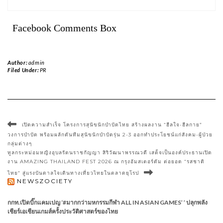
Facebook Comments Box
Author:
admin
Filed Under:
PR
เปิดความสำเร็จ โครงการสุนัขนักบำบัดไทย สร้างผลงาน “ฮีลใจ-ฮีลกาย”
วงการบำบัด พร้อมผลักดันทีมสุนัขนักบำบัดรุ่น 2-3 ออกทำประโยชน์แก่สังคม-ผู้ป่วย
กลุ่มต่างๆ
ทูลกระหม่อมหญิงอุบลรัตนราชกัญญา สิริวัฒนาพรรณวดี เสด็จเป็นองค์ประธานเปิด
งาน AMAZING THAILAND FEST 2026 ณ กรุงอัมสเตอร์ดัม ต่อยอด “รสชาติ
ไทย” สู่แรงบันดาลใจเดินทางเที่ยวไทยในตลาดยุโรป
NEWSZOCIETY
กกท.เปิดบิ๊กแคมเปญ ‘#มากกว่ามหกรรมกีฬา ALL IN ASIAN GAMES’ ’ ปลุกพลัง
เชียร์เอเชียนเกมส์ครั้งประวัติศาสตร์ของไทย