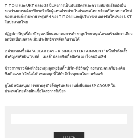
TITONI และ UKT ฉลอง 38 ปีแห่งการเป็นพันธมิตร และความสัมพันธ์อันยั่งยืน
ระหว่างแบรนด์นาฬิกาสวิสกับผู้แทนจำหน่ายในประเทศไทย พร้อมเปิดบทบาทใหม่
ของแบรนด์ ผ่านทายาทรุ่นที่ 4 ของ TITONI และผู้บริหารเจเนอเรชันใหม่ของ UKT
ในประเทศไทย
ปฏิรูปภาษีบุหรี่ต้องถึงจุดเปลี่ยน สมาคมการค้ายาสูบไทย หนุนโครงสร้างอัตราเดียว
ลดบิดเบือนตลาด เพิ่มประสิทธิภาพจัดเก็บรายได้
2 ค่ายเพลงชื่อดัง “A BEAR DAY – RISING ENTERTAINMENT” ผนึกกำลังครั้ง
สำคัญ ส่งศิลปิน “เบสท์ – เบลล์” ปล่อยซิงเกิ้ลพิเศษ เอาใจคนอินเลิฟ
ข้าวสารซาวด์ส่งนักร้องหนุ่มลูกทุ่งอินดี้ “เอิร์ท-นิธิวิชญ์” ลงสนามดนตรีประเดิม
ซิงเกิลแรก “เอียโอโฮ่” เพลงสนุกที่ให้กำลังใจทุกคนในยามท้อแท้
ยูโอบี สนับสนุนการขยายธุรกิจโซลูชันพลังงานยั่งยืนของ SP GROUP ใน
ประเทศไทย ด้วยสินเชื่อโครงการสีเขียว
SEARCH