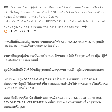
“แพรกษา” ก้าวสู่ศูนย์กลางการศึกษาและกีฬาแห่งภาคตะวันออก เตรียมจัด
อย่างยิ่งใหญ่ “แพรกษาวิชาการ” ครั้งที่ 31 รองรับ 9 จังหวัดภาคตะวันออก พร้อม
ต่อยอดเจ้าภาพกีฬานักเรียนท้องถิ่น ปี 2570
ป.ป.ส. จัด “วิ่งด้วยรัก ฮักด้วยใจ… RECOVERY RUN” ส่งต่อกำลังใจ สร้างโอกาส
คืนคนดีสู่สังคม ภายใต้แนวคิด “ทุกโอกาส…สร้างการเริ่มต้น”
NEWSZOCIETY
กกท.เปิดบิ๊กแคมเปญ ‘#มากกว่ามหกรรมกีฬา ALL IN ASIAN GAMES’ ’ ปลุกพลัง
เชียร์เอเชียนเกมส์ครั้งประวัติศาสตร์ของไทย
ร่วมรำลึกบุรุษผู้สร้างแรงบันดาลใจ “100 ปี ชาตกาล พิชัย รัตตกุล” เวทีแห่งผู้นำ ผู้ให้
และสันติภาพ 16 กันยายนนี้
มูลนิธิป่อเต็กตึ๊ง จัดพิธีบำเพ็ญกุศลทักษิณานุปทาน (กงเต๊ก) อุทิศถวายพระบรมศพ
เมกาบางนา (MEGABANGNA) เปิดฟีเจอร์ “สะสมคะแนนผ่านแอป” ยกระดับ
ประสบการณ์ลูกค้าให้สะดวกยิ่งขึ้น ต่อยอดความสำเร็จ โปรแกรมเมกา สไมล์ รีวอร์ด
เผยปี 68 สมาชิกโต 15%
ททท. จับมือธนบุรีพานิช เปิดประสบการณ์ EXCLUSIVE “SOUL OF CENTRAL:
BEYOND THE RIVER RYMES” พาเที่ยวเส้นทางอารยธรรมสายน้ำ กรุงเทพฯ–
พระนครศรีอยุธยา