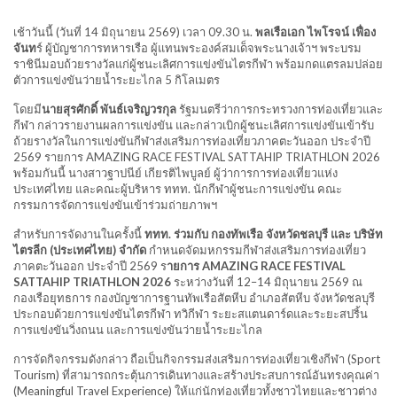
เช้าวันนี้ (วันที่ 14 มิถุนายน 2569) เวลา 09.30 น.
พลเรือเอก ไพโรจน์ เฟื่อง
จันท
ร์ ผู้บัญชาการทหารเรือ ผู้แทนพระองค์สมเด็จพระนางเจ้าฯ พระบรม
ราชินีมอบถ้วยรางวัลแก่ผู้ชนะเลิศการแข่งขันไตรกีฬา พร้อมกดแตรลมปล่อย
ตัวการแข่งขันว่ายน้ำระยะไกล 5 กิโลเมตร
โดยมี
นายสุรศักดิ์ พันธ์เจริญวรกุล
รัฐมนตรีว่าการกระทรวงการท่องเที่ยวและ
กีฬา กล่าวรายงานผลการแข่งขัน และกล่าวเบิกผู้ชนะเลิศการแข่งขันเข้ารับ
ถ้วยรางวัลในการแข่งขันกีฬาส่งเสริมการท่องเที่ยวภาคตะวันออก ประจำปี
2569 รายการ AMAZING RACE FESTIVAL SATTAHIP TRIATHLON 2026
พร้อมกันนี้ นางสาวฐาปนีย์ เกียรติไพบูลย์ ผู้ว่าการการท่องเที่ยวแห่ง
ประเทศไทย และคณะผู้บริหาร ททท. นักกีฬาผู้ชนะการแข่งขัน คณะ
กรรมการจัดการแข่งขันเข้าร่วมถ่ายภาพฯ
สำหรับการจัดงานในครั้งนี้
ททท. ร่วมกับ กองทัพเรือ จังหวัดชลบุรี และ บริษัท
ไตรลีก (ประเทศไทย) จำกัด
กำหนดจัดมหกรรมกีฬาส่งเสริมการท่องเที่ยว
ภาคตะวันออก ประจำปี 2569 ร
ายการ AMAZING RACE FESTIVAL
SATTAHIP TRIATHLON 2026
ระหว่างวันที่ 12–14 มิถุนายน 2569 ณ
กองเรือยุทธการ กองบัญชาการฐานทัพเรือสัตหีบ อำเภอสัตหีบ จังหวัดชลบุรี
ประกอบด้วยการแข่งขันไตรกีฬา ทวิกีฬา ระยะสแตนดาร์ดและระยะสปริ้น
การแข่งขันวิ่งถนน และการแข่งขันว่ายน้ำระยะไกล
การจัดกิจกรรมดังกล่าว ถือเป็นกิจกรรมส่งเสริมการท่องเที่ยวเชิงกีฬา (Sport
Tourism) ที่สามารถกระตุ้นการเดินทางและสร้างประสบการณ์อันทรงคุณค่า
(Meaningful Travel Experience) ให้แก่นักท่องเที่ยวทั้งชาวไทยและชาวต่าง