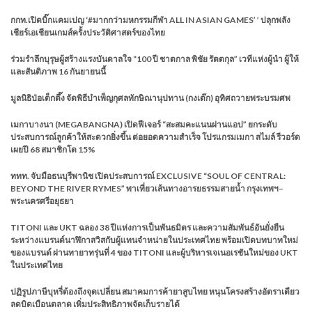
กกท.เปิดบิ๊กแคมเปญ ‘#มากกว่ามหกรรมกีฬา ALL IN ASIAN GAMES’ ’ ปลุกพลัง
เชียร์เอเชียนเกมส์ครั้งประวัติศาสตร์ของไทย
ร่วมรำลึกบุรุษผู้สร้างแรงบันดาลใจ “100 ปี ชาตกาล พิชัย รัตตกุล” เวทีแห่งผู้นำ ผู้ให้
และสันติภาพ 16 กันยายนนี้
มูลนิธิป่อเต็กตึ๊ง จัดพิธีบำเพ็ญกุศลทักษิณานุปทาน (กงเต๊ก) อุทิศถวายพระบรมศพ
เมกาบางนา (MEGABANGNA) เปิดฟีเจอร์ “สะสมคะแนนผ่านแอป” ยกระดับ
ประสบการณ์ลูกค้าให้สะดวกยิ่งขึ้น ต่อยอดความสำเร็จ โปรแกรมเมกา สไมล์ รีวอร์ด
เผยปี 68 สมาชิกโต 15%
ททท. จับมือธนบุรีพานิช เปิดประสบการณ์ EXCLUSIVE “SOUL OF CENTRAL:
BEYOND THE RIVER RYMES” พาเที่ยวเส้นทางอารยธรรมสายน้ำ กรุงเทพฯ–
พระนครศรีอยุธยา
TITONI และ UKT ฉลอง 38 ปีแห่งการเป็นพันธมิตร และความสัมพันธ์อันยั่งยืน
ระหว่างแบรนด์นาฬิกาสวิสกับผู้แทนจำหน่ายในประเทศไทย พร้อมเปิดบทบาทใหม่
ของแบรนด์ ผ่านทายาทรุ่นที่ 4 ของ TITONI และผู้บริหารเจเนอเรชันใหม่ของ UKT
ในประเทศไทย
ปฏิรูปภาษีบุหรี่ต้องถึงจุดเปลี่ยน สมาคมการค้ายาสูบไทย หนุนโครงสร้างอัตราเดียว
ลดบิดเบือนตลาด เพิ่มประสิทธิภาพจัดเก็บรายได้