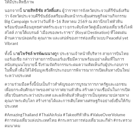
ให้มีประสิทธิภาพ
นอกจากนี้
นายสิทธิชัย สวัสดิ์แส
น ผู้ว่าราชการจังหวัดประจวบคีรีขันธ์เสริม
ว่า จังหวัดประจวบคีรีขันธ์ยังเตรียมเดินหน้ากระตุ้นเศรษฐกิจผ่านกิจกรรม
Big Campaign ระหว่างวันที่ 8–16 สิงหาคม 2569 ณ สถานีรถไฟหัวหิน
พร้อมขับเคลื่อนยุทธศาสตร์ระยะยาว ยกระดับจังหวัดสู่เมืองท่องเที่ยวเชิงไลฟ์
สไตล์ ภายใต้แบรนด์ “เมืองของพระราชา” (Royal Destination) ที่โดดเด่น
ด้านความปลอดภัย คุณภาพ และเสน่ห์ของการท่องเที่ยวแบบ Peaceful yet
Vibrant
ทั้งนี้ น
ายไพรัชล์ พรพัฒนนางกู
ร ประธานเจ้าหน้าที่บริหาร สายการบินไทย
แอร์เอเชีย กล่าวว่าสายการบินแอร์เอเชียมีความพร้อมอย่างเต็มที่ในการ
สนับสนุนนโยบายนี้ จึงร่วมจัดกิจกรรมระดมความคิดเห็นกับผู้ประกอบการ
ในพื้นที่ เพื่อให้ได้ข้อมูลเชิงลึกประกอบการพิจารณาการเปิดเส้นทางบินใหม่
ระหว่างประเทศ
ความร่วมมือครั้งนี้นับเป็นก้าวสำคัญของการบูรณาการภาครัฐและเอกชน
เพื่อยกระดับศักยภาพของท่าอากาศยานหัวหิน สร้างความเชื่อมั่นในการเปิด
เที่ยวบินตรงระหว่างประเทศ และผลักดันหัวหินสู่การเป็นจุดหมายปลายทาง
คุณภาพระดับโลก สร้างรายได้และการเติบโตทางเศรษฐกิจอย่างยั่งยืนให้กับ
ประเทศ
#AmazingThailand #ThaiAirAsia #Takeoffหัวหิน #ValueOverVolume
#การท่องเที่ยวแห่งประเทศไทย #กระทรวงการท่องเที่ยวและกีฬา #กระทรวง
คมนาคม