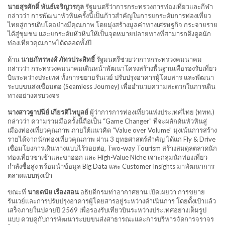
นายสุรศักดิ์ พันธ์เจริญวรกุล
รัฐมนตรีว่าการกระทรวงการท่องเที่ยวและกีฬา
กล่าวว่า การพัฒนาหัวหินครั้งนี้เป็นก้าวสำคัญในการยกระดับการท่องเที่ยว
ไทยสู่การเติบโตอย่างมีคุณภาพ โดยมุ่งสร้างมูลค่าทางเศรษฐกิจ กระจายราย
ได้สู่ชุมชน และยกระดับหัวหินให้เป็นจุดหมายปลายทางที่สามารถดึงดูดนัก
ท่องเที่ยวคุณภาพได้ตลอดทั้งปี
ด้าน
นายภัทรพงศ์ ภัทรประสิทธิ์
รัฐมนตรีช่วยว่าการกระทรวงคมนาคม
กล่าวว่า กระทรวงคมนาคมเดินหน้าพัฒนาโครงสร้างพื้นฐานเพื่อรองรับเที่ยว
บินระหว่างประเทศ ทั้งการขยายรันเวย์ ปรับปรุงอาคารผู้โดยสาร และพัฒนา
ระบบขนส่งเชื่อมต่อ (Seamless Journey) เพื่ออำนวยความสะดวกในการเดิน
ทางอย่างครบวงจร
นางสาวฐาปนีย์ เกียรติไพบูลย์
ผู้ว่าการการท่องเที่ยวแห่งประเทศไทย (ททท.)
กล่าวว่า ความร่วมมือครั้งนี้ถือเป็น “Game Changer” ที่จะผลักดันหัวหินสู่
เมืองท่องเที่ยวคุณภาพ ภายใต้แนวคิด “Value over Volume” มุ่งเน้นการสร้าง
รายได้จากนักท่องเที่ยวคุณภาพ ผ่าน 3 ยุทธศาสตร์สำคัญ ได้แก่ Fly & Drive
เชื่อมโยงการเดินทางแบบไร้รอยต่อ, Two-way Tourism สร้างสมดุลตลาดนัก
ท่องเที่ยวขาเข้าและขาออก และ High-Value Niche เจาะกลุ่มนักท่องเที่ยว
กำลังซื้อสูง พร้อมนำข้อมูล Big Data และ Customer Insights มาพัฒนาการ
ตลาดแบบพุ่งเป้า
ขณะที่
นายดนัย เรืองสอน
อธิบดีกรมท่าอากาศยาน เปิดเผยว่า การขยาย
รันเวย์และการปรับปรุงอาคารผู้โดยสารอยู่ระหว่างดำเนินการ โดยตั้งเป้าแล้ว
เสร็จภายในปลายปี 2569 เพื่อรองรับเที่ยวบินระหว่างประเทศอย่างเต็มรูป
แบบ ควบคู่กับการพัฒนาระบบขนส่งสาธารณะและการบริหารจัดการจราจร