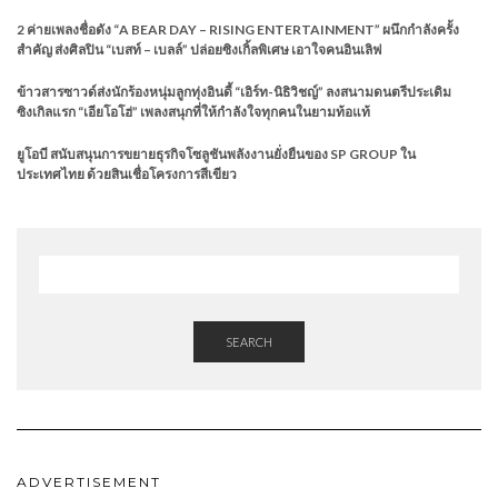
2 ค่ายเพลงชื่อดัง “A BEAR DAY – RISING ENTERTAINMENT” ผนึกกำลังครั้ง
สำคัญ ส่งศิลปิน “เบสท์ – เบลล์” ปล่อยซิงเกิ้ลพิเศษ เอาใจคนอินเลิฟ
ข้าวสารซาวด์ส่งนักร้องหนุ่มลูกทุ่งอินดี้ “เอิร์ท-นิธิวิชญ์” ลงสนามดนตรีประเดิม
ซิงเกิลแรก “เอียโอโฮ่” เพลงสนุกที่ให้กำลังใจทุกคนในยามท้อแท้
ยูโอบี สนับสนุนการขยายธุรกิจโซลูชันพลังงานยั่งยืนของ SP GROUP ใน
ประเทศไทย ด้วยสินเชื่อโครงการสีเขียว
SEARCH
ADVERTISEMENT