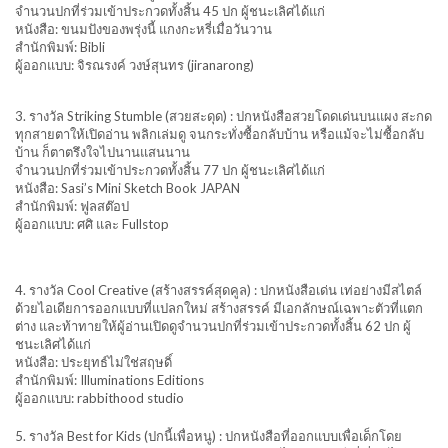
จำนวนปกที่ร่วมเข้าประกวดทั้งสิ้น 45 ปก ผู้ชนะเลิศได้แก่
หนังสือ: ขนมปังของพรุ่งนี้ แกงกะหรี่เมื่อวันวาน
สำนักพิมพ์: Bibli
ผู้ออกแบบ: จิรณรงค์ วงษ์สุนทร (jiranarong)
3. รางวัล Striking Stumble (สวยสะดุด) : ปกหนังสือสวยโดดเด่นบนแผง สะกด
ทุกสายตาให้เปิดอ่าน พลิกเล่มดู จนกระทั่งซื้อกลับบ้าน หรือแม้จะไม่ซื้อกลับ
บ้าน ก็ตาตรึงใจไปนานแสนนาน
จำนวนปกที่ร่วมเข้าประกวดทั้งสิ้น 77 ปก ผู้ชนะเลิศได้แก่
หนังสือ: Sasi’s Mini Sketch Book JAPAN
สำนักพิมพ์: ฟูลสต๊อป
ผู้ออกแบบ: ศศิ และ Fullstop
4. รางวัล Cool Creative (สร้างสรรค์สุดคูล) : ปกหนังสือเด่น เท่อย่างมีสไตล์
ด้วยไอเดียการออกแบบที่แปลกใหม่ สร้างสรรค์ มีเอกลักษณ์เฉพาะตัวที่แตก
ต่าง และท้าทายให้ผู้อ่านเปิดดูจำนวนปกที่ร่วมเข้าประกวดทั้งสิ้น 62 ปก ผู้
ชนะเลิศได้แก่
หนังสือ: ประยุทธ์ไม่ใช่สฤษดิ์
สำนักพิมพ์: Illuminations Editions
ผู้ออกแบบ: rabbithood studio
5. รางวัล Best for Kids (ปกนี้เพื่อหนู) : ปกหนังสือที่ออกแบบเพื่อเด็กโดย