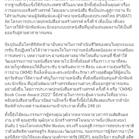
รากฐานที่เข้มแข็งให้กับประเทศชาติในอนาคต อีกทั้งยังเล็งเห็นคุณค่าเรื่อง
การออกแบบเชิงสร้างสรรค์ โดยเฉพาะปกหนังสือ ซึ่งเป็นประตูสู่การอ่าน จึง
ได้ร่วมกับสมาคมผู้จัดพิมพ์และผู้จำหน่ายหนังสือแห่งประเทศไทย (PUBAT)
จัด โครงการประกวดปกหนังสือสวยสร้างสรรค์ ครั้งที่ 4 เพื่อเป็นเวทีแห่ง
โอกาสให้สำนักพิมพ์และนักออกแบบปกหนังสือที่มุ่งมั่นเสนอผลงานให้เป็นที่
ยอมรับสู่สายตาสาธารณชน
ปัจจุบันเมื่อโลกดิจิทัลเข้ามามีบทบาทในการดำเนินชีวิตของคนในทุกเจนเนอ
เรชั่น จึงปฏิเสธไม่ได้ว่าความสนใจในการอ่านหนังสือลดน้อยลง หากแต่นิยม
การเสพข่าว, บทความต่างๆ ผ่านช่องทางสมาร์ทโฟนที่มาแทนที่ ซึ่งทำให้
วัฒนธรรมการอ่านหนังสือขาดหายไป อีกทั้งถ้อยคำเรื่องราว ภาษาที่สละ
สลวยก็ถูกตัดทอนให้สั้นกระชับ ขาดจินตนาการ ศิลปะ และความสุนทรีย์ใน
การอ่าน OKMD จึงเล็งเห็นและตระหนักที่จะรักษา สร้างจุดดึงดูดให้ผู้คนใน
ทุกวัยหันมาให้ความสำคัญในการอ่านหนังสือ ทั้งยังเพื่อสนับสนุนสำนักพิมพ์
และนักเขียน ที่มุ่งมั่นพัฒนาสร้างสรรค์ผลงานต่างๆ เพื่อออกสู่สาธารณชน
อย่างยั่งยืน โดยการประกวดปกหนังสือสวยสร้างสรรค์ ครั้งที่ 4 หรือ “OKMD
Book Cover Award 2022” นี้ยังช่วยในการกระตุ้นความสนใจที่อยากจะ
หยิบหนังสือสวยขึ้นมาเปิดอ่านอีกครั้ง ซึ่งครั้งนี้ยังได้เสียงตอบรับจากสำนัก
พิมพ์ทั่วประเทศ ร่วมส่งผลงานเข้าประกวด ทั้งสิ้น 248 ปก
ทั้งนี้ยังได้คณะกรรมการผู้ทรงคุณวุฒิจากหลากหลายวงการร่วมตัดสินผล
งาน อาทิ คุณสุรชัย พุฒิกุลาง นักสร้างสรรค์โฆษณาภาพนิ่ง (Illustrator)
อันดับ 1 ของโลกแห่งบริษัท Illusion, ดร.เสรี นนทสูติ กรรมการสหประชาชาติ
ว่าด้วยสิทธิทางเศรษฐกิจ สังคมและวัฒนธรรม, รองกรรมการผู้จัดการอาวุโส
มูลนิธิสถาบันวิจัยและพัฒนาองค์กรภาครัฐ (IRDP), คุณปัจฉิมา ธนสันติ อดีต