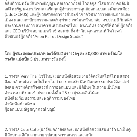
อธิบดีกรมทรัพย์สินทางปัญญา, คุณอาภาภรณ์ โกศลกุล “โสมชบา” คอลัมนิ
สต์ไทยรัฐ, ผศ.ดร.นิรมล เสรีสกุล ผู้อำนวยการศูนย์ออกแบบและพัฒนาเมือง
(UddC-CEUS) และผู้ช่วยศาสตราจารย์ประจำภาควิชาการวางแผนภาคและ
เมือง คณะสถาปัตยกรรมศาสตร์ จุฬาลงกรณ์มหาวิทยาลัย, ดร.ปรเมธี วิมลศิริ
ประธานกรรมการ ธนาคารแห่งประเทศไทย, ดร.ณภัทร จาตุศรีพิทักษ์ ผู้ก่อตั้ง
และ CEO บริษัท สยามเมทริกซ์ คอนซัลติ้ง จำกัด, คุณอานนท์ ไพโรจน์
ดีไซเนอร์ผู้ก่อตั้ง “Anon Pairot Design Studio”.
โดย ผู้ชนะแต่ละประเภท จะได้รับเงินรางวัลๆ ละ 50,000 บาท พร้อมโล่
รางวัล แบ่งเป็น 5 ประเภทรางวัล
ดังนี้
1. รางวัล Very Thai (เวรี่ไทย) : ปกหนังสือสวย งามวิจิตรในสไตล์ไทย แสดง
ถึงเอกลักษณ์ความเป็นไทย ไม่ว่าจะรากเหง้า ศิลปวัฒนธรรม ประวัติศาสตร์
สังคม ความคิดสร้างสรรค์ การออกแบบ และมิติอื่นๆ ในความเป็นไทย
จำนวนปกที่ร่วมเข้าประกวดทั้งสิ้น 25 ปก ผู้ชนะเลิศได้แก่
หนังสือ: วัฒนธรรมและพฤติกรรมของไทย
สำนักพิมพ์: มติชน
ผู้ออกแบบ: ณัฐชญาภรณ์ บุญมี
2. รางวัล Cute Cute (น่ารักยกกำลังสอง) : ปกหนังสือสวยแสนน่ารัก น่าเอ็นดู
มีลักษณะ สีสัน ลวดลาย รูปแบบ หวานแหววและสดใส