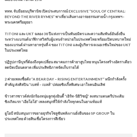
ททท. จับมือธนบุรีพานิช เปิดประสบการณ์ EXCLUSIVE “SOUL OF CENTRAL:
BEYOND THE RIVER RYMES” พาเที่ยวเส้นทางอารยธรรมสายน้ำ กรุงเทพฯ–
พระนครศรีอยุธยา
TITONI และ UKT ฉลอง 38 ปีแห่งการเป็นพันธมิตร และความสัมพันธ์อันยั่งยืน
ระหว่างแบรนด์นาฬิกาสวิสกับผู้แทนจำหน่ายในประเทศไทย พร้อมเปิดบทบาทใหม่
ของแบรนด์ ผ่านทายาทรุ่นที่ 4 ของ TITONI และผู้บริหารเจเนอเรชันใหม่ของ UKT
ในประเทศไทย
ปฏิรูปภาษีบุหรี่ต้องถึงจุดเปลี่ยน สมาคมการค้ายาสูบไทย หนุนโครงสร้างอัตราเดียว
ลดบิดเบือนตลาด เพิ่มประสิทธิภาพจัดเก็บรายได้
2 ค่ายเพลงชื่อดัง “A BEAR DAY – RISING ENTERTAINMENT” ผนึกกำลังครั้ง
สำคัญ ส่งศิลปิน “เบสท์ – เบลล์” ปล่อยซิงเกิ้ลพิเศษ เอาใจคนอินเลิฟ
ข้าวสารซาวด์ส่งนักร้องหนุ่มลูกทุ่งอินดี้ “เอิร์ท-นิธิวิชญ์” ลงสนามดนตรีประเดิม
ซิงเกิลแรก “เอียโอโฮ่” เพลงสนุกที่ให้กำลังใจทุกคนในยามท้อแท้
ยูโอบี สนับสนุนการขยายธุรกิจโซลูชันพลังงานยั่งยืนของ SP GROUP ใน
ประเทศไทย ด้วยสินเชื่อโครงการสีเขียว