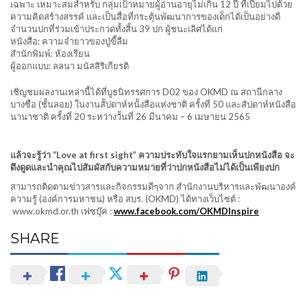
เฉพาะ เหมาะสมสำหรับ กลุ่มเป้าหมายผู้อ่านอายุไม่เกิน 12 ปี ที่เปี่ยมไปด้วย
ความคิดสร้างสรรค์ และเป็นสื่อที่กระตุ้นพัฒนาการของเด็กได้เป็นอย่างดี
จำนวนปกที่ร่วมเข้าประกวดทั้งสิ้น 39 ปก ผู้ชนะเลิศได้แก่
หนังสือ: ความจำยาวของปู่ขี้ลืม
สำนักพิมพ์: ห้องเรียน
ผู้ออกแบบ: ลลนา มนัสสิริเกียรติ
เชิญชมผลงานเหล่านี้ได้ที่บูธนิทรรศการ D02 ของ OKMD ณ สถานีกลาง
บางซื่อ (ชั้นลอย) ในงานสััปดาห์หนัังสือแห่งชาติ ครั้งที่ 50 และสัปดาห์หนังสือ
นานาชาติ ครั้งที่ 20 ระหว่างวัันที่ 26 มีนาคม – 6 เมษายน 2565
แล้วจะรู้ว่า “Love at first sight” ความประทับใจแรกยามเห็นปกหนังสือ จะ
ดึงดูดและนำคุณไปสัมผัสกับความหมายที่ว่าปกหนังสือไม่ได้เป็นเพียงปก
สามารถติดตามข่าวสารและกิจกรรมดีๆจาก สำนักงานบริหารและพัฒนาองค์
ความรู้ (องค์การมหาชน) หรือ สบร. (OKMD) ได้ทางเว็บไซต์ :
www.okmd.or.th เฟซบุ๊ค :
www.facebook.com/OKMDInspire
SHARE