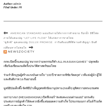
Author:
admin
Filed Under:
PR
AMERICAN STANDARD มอบเงินรายได้จากการจำหน่าย ก๊อกน้ำ อีซี่โฟล
ภายใต้แคมเปญ “LET LIFE FLOW” ให้แก่สภากาชาดไทย
“ดูลักซ์” ผุดแคมเปญ DULUX PROMISE การันตีมอบสีที่ดีตามคำสัญญา ยินดี
เปลี่ยนหากไม่พอใจ
NEWSZOCIETY
กกท.เปิดบิ๊กแคมเปญ ‘#มากกว่ามหกรรมกีฬา ALL IN ASIAN GAMES’ ’ ปลุกพลัง
เชียร์เอเชียนเกมส์ครั้งประวัติศาสตร์ของไทย
ร่วมรำลึกบุรุษผู้สร้างแรงบันดาลใจ “100 ปี ชาตกาล พิชัย รัตตกุล” เวทีแห่งผู้นำ ผู้ให้
และสันติภาพ 16 กันยายนนี้
มูลนิธิป่อเต็กตึ๊ง จัดพิธีบำเพ็ญกุศลทักษิณานุปทาน (กงเต๊ก) อุทิศถวายพระบรมศพ
เมกาบางนา (MEGABANGNA) เปิดฟีเจอร์ “สะสมคะแนนผ่านแอป” ยกระดับ
ประสบการณ์ลูกค้าให้สะดวกยิ่งขึ้น ต่อยอดความสำเร็จ โปรแกรมเมกา สไมล์ รีวอร์ด
เผยปี 68 สมาชิกโต 15%