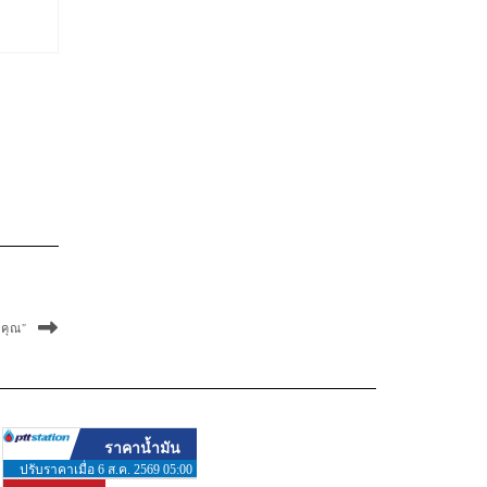
์คุณ”