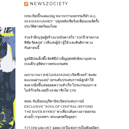
NEWSZOCIETY
กกท.เปิดบิ๊กแคมเปญ ‘#มากกว่ามหกรรมกีฬา ALL
IN ASIAN GAMES’ ’ ปลุกพลังเชียร์เอเชียนเกมส์ครั้ง
ประวัติศาสตร์ของไทย
ร่วมรำลึกบุรุษผู้สร้างแรงบันดาลใจ “100 ปี ชาตกาล
พิชัย รัตตกุล” เวทีแห่งผู้นำ ผู้ให้ และสันติภาพ 16
กันยายนนี้
มูลนิธิป่อเต็กตึ๊ง จัดพิธีบำเพ็ญกุศลทักษิณานุปทาน
(กงเต๊ก) อุทิศถวายพระบรมศพ
เมกาบางนา (MEGABANGNA) เปิดฟีเจอร์ “สะสม
คะแนนผ่านแอป” ยกระดับประสบการณ์ลูกค้าให้
สะดวกยิ่งขึ้น ต่อยอดความสำเร็จ โปรแกรมเมกา ส
ไมล์ รีวอร์ด เผยปี 68 สมาชิกโต 15%
ททท. จับมือธนบุรีพานิช เปิดประสบการณ์
EXCLUSIVE “SOUL OF CENTRAL: BEYOND
THE RIVER RYMES” พาเที่ยวเส้นทางอารยธรรม
สายน้ำ กรุงเทพฯ–พระนครศรีอยุธยา
TITONI และ UKT ฉลอง 38 ปีแห่งการเป็นพันธมิตร