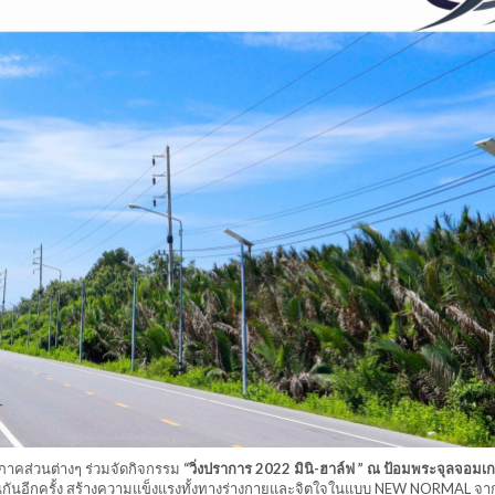
ภาคส่วนต่างๆ ร่วมจัดกิจกรรม
“วิ่งปราการ 2022 มินิ-ฮาล์ฟ ” ณ ป้อมพระจุลจอมเก
ดินกันอีกครั้ง สร้างความแข็งแรงทั้งทางร่างกายและจิตใจในแบบ NEW NORMAL จากจ