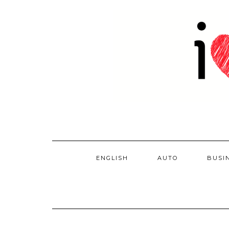
Skip
to
content
ENGLISH
AUTO
BUSI