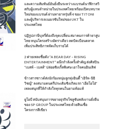
และความสัมพันธ์อันยั่งยืนระหว่างแบรนด์นาฬิกาสวิ
สกับผู้แทนจำหน่ายในประเทศไทย พร้อมเปิดบทบาท
ใหม่ของแบรนด์ ผ่านทายาทรุ่นที่ 4 ของ TITONI
และผู้บริหารเจเนอเรชันใหม่ของ UKT ใน
ประเทศไทย
ปฏิรูปภาษีบุหรี่ต้องถึงจุดเปลี่ยน สมาคมการค้ายาสูบ
ไทย หนุนโครงสร้างอัตราเดียว ลดบิดเบือนตลาด
เพิ่มประสิทธิภาพจัดเก็บรายได้
2 ค่ายเพลงชื่อดัง “A BEAR DAY – RISING
ENTERTAINMENT” ผนึกกำลังครั้งสำคัญ ส่งศิลปิน
“เบสท์ – เบลล์” ปล่อยซิงเกิ้ลพิเศษ เอาใจคนอินเลิฟ
ข้าวสารซาวด์ส่งนักร้องหนุ่มลูกทุ่งอินดี้ “เอิร์ท-นิธิ
วิชญ์” ลงสนามดนตรีประเดิมซิงเกิลแรก “เอียโอโฮ่”
เพลงสนุกที่ให้กำลังใจทุกคนในยามท้อแท้
ยูโอบี สนับสนุนการขยายธุรกิจโซลูชันพลังงานยั่งยืน
ของ SP GROUP ในประเทศไทย ด้วยสินเชื่อ
โครงการสีเขียว