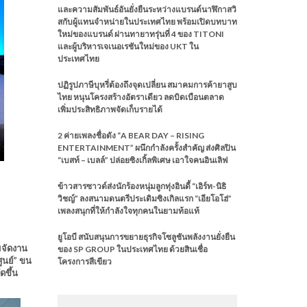
และความสัมพันธ์อันยั่งยืนระหว่างแบรนด์นาฬิกาสวิ
สกับผู้แทนจำหน่ายในประเทศไทย พร้อมเปิดบทบาท
ใหม่ของแบรนด์ ผ่านทายาทรุ่นที่ 4 ของ TITONI
และผู้บริหารเจเนอเรชันใหม่ของ UKT ใน
ประเทศไทย
ปฏิรูปภาษีบุหรี่ต้องถึงจุดเปลี่ยน สมาคมการค้ายาสูบ
ไทย หนุนโครงสร้างอัตราเดียว ลดบิดเบือนตลาด
เพิ่มประสิทธิภาพจัดเก็บรายได้
2 ค่ายเพลงชื่อดัง “A BEAR DAY – RISING
ENTERTAINMENT” ผนึกกำลังครั้งสำคัญ ส่งศิลปิน
“เบสท์ – เบลล์” ปล่อยซิงเกิ้ลพิเศษ เอาใจคนอินเลิฟ
ข้าวสารซาวด์ส่งนักร้องหนุ่มลูกทุ่งอินดี้ “เอิร์ท-นิธิ
วิชญ์” ลงสนามดนตรีประเดิมซิงเกิลแรก “เอียโอโฮ่”
เพลงสนุกที่ให้กำลังใจทุกคนในยามท้อแท้
ยูโอบี สนับสนุนการขยายธุรกิจโซลูชันพลังงานยั่งยืน
มจัดงาน
ของ SP GROUP ในประเทศไทย ด้วยสินเชื่อ
ูนย์” ขน
โครงการสีเขียว
ดขึ้น