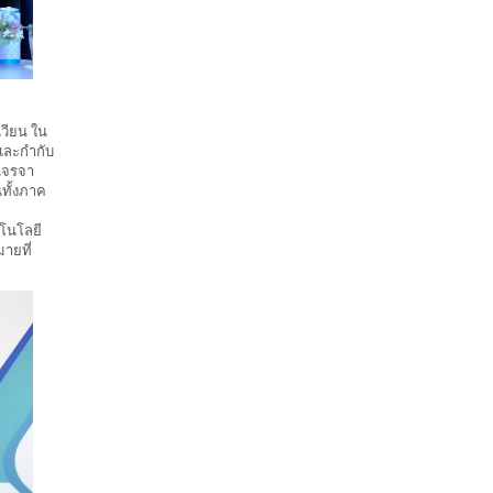
เวียน ใน
และกำกับ
รเจรจา
ทั้งภาค
โนโลยี
ายที่