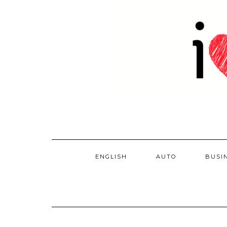
Skip
to
content
ENGLISH
AUTO
BUSI