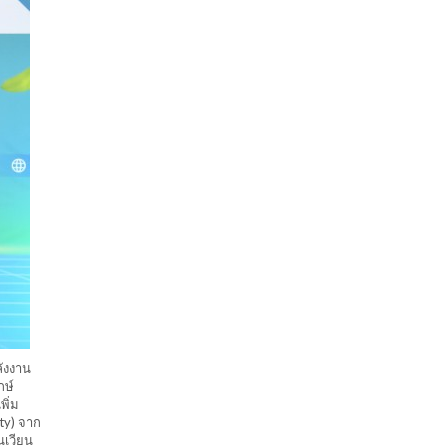
ังงาน
กษ์
พิ่ม
ty) จาก
นเวียน