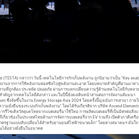
ESTA) กล่าวว่า วันนี้ เทคโนโลยีการกักเก็บพลังงาน ถูกนิยามว่าเป็น “Key enab
นพลังงานจากการใช้พลังงานฟอสซิลไปสู่พลังงานสะอาด โดยบทบาทสำคัญที่ผ่านมา
ช้งานที่ถูกต้อง ประหยัด ปลอดภัย ผ่านการแลกเปลี่ยนความรู้ด้านเทคโนโลยีกับหล
ี่สำคัญจากเทคโนโลยีดังกล่าว และในปีนี้ยังคงเดินหน้าสานต่อการจัดงานสัมมนา
 ซึ่งจัดขึ้นในงาน Energy Storage Asia 2024 โดยครั้งนี้มุ่งเน้นการเสวนา ภายใต
วามยั่งยืนของระบบกักเก็บพลังงาน” โดยได้รับเกียรติจาก บริษัท Ascend Element
รีไซเคิลวัสดุแคโทดจากแบตเตอรี่มาใช้ใหม่ การผลิตแบตเตอรี่ที่เป็นมิตรต่อสิ่ง
ี่เกี่ยวข้องในประเทศไทยด้านการจัดการแบตเตอรี่จาก EV รวมถึง เปิดตัวภาคีเครือ
ตรฐานแบบสับเปลี่ยนได้สำหรับยานยนต์ไฟฟ้าขนาดเล็ก” โดยทางสมาคมฯ มั่นใจว่า
งานได้อย่างยั่งยืนในอนาคต