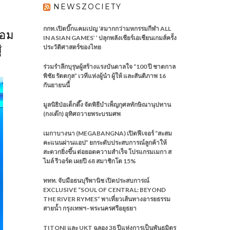
NEWSZOCIETY
กกท.เปิดบิ๊กแคมเปญ ‘#มากกว่ามหกรรมกีฬา ALL
้อม
IN ASIAN GAMES’ ’ ปลุกพลังเชียร์เอเชียนเกมส์ครั้ง
่
ประวัติศาสตร์ของไทย
ร่วมรำลึกบุรุษผู้สร้างแรงบันดาลใจ “100 ปี ชาตกาล
พิชัย รัตตกุล” เวทีแห่งผู้นำ ผู้ให้ และสันติภาพ 16
กันยายนนี้
มูลนิธิป่อเต็กตึ๊ง จัดพิธีบำเพ็ญกุศลทักษิณานุปทาน
(กงเต๊ก) อุทิศถวายพระบรมศพ
เมกาบางนา (MEGABANGNA) เปิดฟีเจอร์ “สะสม
คะแนนผ่านแอป” ยกระดับประสบการณ์ลูกค้าให้
สะดวกยิ่งขึ้น ต่อยอดความสำเร็จ โปรแกรมเมกา ส
ไมล์ รีวอร์ด เผยปี 68 สมาชิกโต 15%
ททท. จับมือธนบุรีพานิช เปิดประสบการณ์
EXCLUSIVE “SOUL OF CENTRAL: BEYOND
THE RIVER RYMES” พาเที่ยวเส้นทางอารยธรรม
สายน้ำ กรุงเทพฯ–พระนครศรีอยุธยา
TITONI และ UKT ฉลอง 38 ปีแห่งการเป็นพันธมิตร