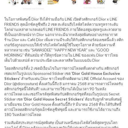
ในโอกาสพิเศษนี้ Dior จึงได้ร่วมมือกับ LINE เปิดตัวสติกเกอร์ Dior x LINE
FRIENDS สุดเอ็กซ์คลูซีฟถึง 2 เซต สะท้อนถึงไลฟ์สไตล์ความหรูหราระดับ
โลกผ่านเหล่าคาแรคเตอร์ LINE FRIENDS ภายใต้คอสตูมสุดหรูและลวดลาย
ที่เป็นเอกลักษณ์จาก Dior นอกจากจะมีฉากหลังสุดพิเศษอย่างบรรยากาศ
ร้าน Dior และ Café Dior เพิ่มความมีระดับให้กับสติกเกอร์สองเซตนี้แล้ว สติก
เกอร์ยังถูกออกแบบให้เข้ากับไลฟ์สไตล์ผู้ใช้ในทุกโอกาส ด้วยข้อความที่
หลากหลาย เช่น “SAWASDEE” “HAPPY NEW YEAR” และ “GOOD
MORNING” ที่ทันสมัย ทำให้ทุกข้อความใน LINE ของแฟน Dior ชาวไทย
เต็มไปด้วยเสน่ห์ ความประณีต และคลาสสิคในแบบฉบับ Dior
โดยสติกเกอร์ทั้ง 2 เซตมีเงื่อนไขในการดาวน์โหลดที่แตกต่างกัน สติกเกอร์
เซตแรกในรูปแบบ Sponsored Sticker เซต
‘Dior Gold House Exclusive
Stickers’
สำหรับแฟน Dior ชาวไทยที่กดติดตาม LINE Official Account ของ
Dior (@diorcouture) ตั้งแต่วันนี้ถึง 8 มกราคม 2568 สามารถดาวน์โหลดรับ
สติกเกอร์ชุดนี้ได้ทันที! และสามารถใช้งานได้เป็นเวลา 90 วันหลัง
ดาวน์โหลด และเซอร์ไพรส์สุดพิเศษกับสติกเกอร์ชุดที่สองในรูปแบบ Secret
Sticker เซต
‘Dior Gold House Secret Stickers’
ต้อนรับลูกค้าคนพิเศษผู้
มาเยี่ยมชม Dior Gold House ตั้งแต่วันนี้ถึง 9 มีนาคม 2568 ที่จะได้รับสิทธิ์
ดาวน์โหลดสติกเกอร์สุดเอ็กซ์คลูซีฟชุดนี้ และสามารถใช้งานได้ยาวนานถึง
180 วันหลังดาวน์โหลด
ร่วมสัมผัสประสบการณ์สุดพิเศษ เป็นส่วนหนึ่งของไลฟ์สไตล์สุดหรูบนโลก
ออนไลน์ ที่ Dior พร้อมมอบเป็นของขวัญให้แฟนชาวไทยทุกท่านผ่านสติก