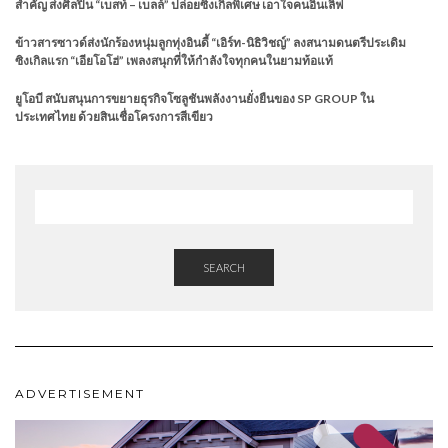
สำคัญ ส่งศิลปิน “เบสท์ – เบลล์” ปล่อยซิงเกิ้ลพิเศษ เอาใจคนอินเลิฟ
ข้าวสารซาวด์ส่งนักร้องหนุ่มลูกทุ่งอินดี้ “เอิร์ท-นิธิวิชญ์” ลงสนามดนตรีประเดิม
ซิงเกิลแรก “เอียโอโฮ่” เพลงสนุกที่ให้กำลังใจทุกคนในยามท้อแท้
ยูโอบี สนับสนุนการขยายธุรกิจโซลูชันพลังงานยั่งยืนของ SP GROUP ใน
ประเทศไทย ด้วยสินเชื่อโครงการสีเขียว
SEARCH
ADVERTISEMENT