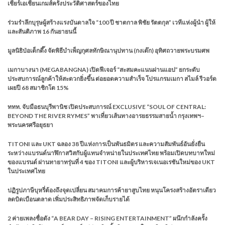
เชียร์เอเชียนเกมส์ครั้งประวัติศาสตร์ของไทย
ร่วมรำลึกบุรุษผู้สร้างแรงบันดาลใจ “100 ปี ชาตกาล พิชัย รัตตกุล” เวทีแห่งผู้นำ ผู้ให้
และสันติภาพ 16 กันยายนนี้
มูลนิธิป่อเต็กตึ๊ง จัดพิธีบำเพ็ญกุศลทักษิณานุปทาน (กงเต๊ก) อุทิศถวายพระบรมศพ
เมกาบางนา (MEGABANGNA) เปิดฟีเจอร์ “สะสมคะแนนผ่านแอป” ยกระดับ
ประสบการณ์ลูกค้าให้สะดวกยิ่งขึ้น ต่อยอดความสำเร็จ โปรแกรมเมกา สไมล์ รีวอร์ด
เผยปี 68 สมาชิกโต 15%
ททท. จับมือธนบุรีพานิช เปิดประสบการณ์ EXCLUSIVE “SOUL OF CENTRAL:
BEYOND THE RIVER RYMES” พาเที่ยวเส้นทางอารยธรรมสายน้ำ กรุงเทพฯ–
พระนครศรีอยุธยา
TITONI และ UKT ฉลอง 38 ปีแห่งการเป็นพันธมิตร และความสัมพันธ์อันยั่งยืน
ระหว่างแบรนด์นาฬิกาสวิสกับผู้แทนจำหน่ายในประเทศไทย พร้อมเปิดบทบาทใหม่
ของแบรนด์ ผ่านทายาทรุ่นที่ 4 ของ TITONI และผู้บริหารเจเนอเรชันใหม่ของ UKT
ในประเทศไทย
ปฏิรูปภาษีบุหรี่ต้องถึงจุดเปลี่ยน สมาคมการค้ายาสูบไทย หนุนโครงสร้างอัตราเดียว
ลดบิดเบือนตลาด เพิ่มประสิทธิภาพจัดเก็บรายได้
2 ค่ายเพลงชื่อดัง “A BEAR DAY – RISING ENTERTAINMENT” ผนึกกำลังครั้ง