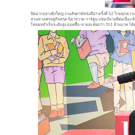
ปิดฉากอย่างยิ่งใหญ่ งานสัปดาห์หนังสือฯ ครั้งที่ 52 โกยทุก
สวนทางเศรษฐกิจทรุด นิยายวาย-การ์ตูน แชมป์ขายดีต่อเนื่อง ด้า
ไทยผลสำเร็จระดับสูง ยอดซื้อ-ขายสะพัดกว่า 351 ล้านบาท ไต้