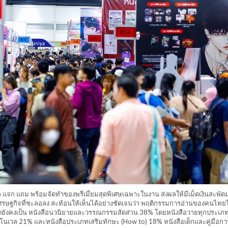
ลก แจก แถม พร้อมจัดทำของพรีเมี่ยมสุดพิเศษเฉพาะในงาน ส่งผลให้มีเม็ดเงินสะพัด
บเศรษฐกิจที่ชะลอลง สะท้อนให้เห็นได้อย่างชัดเจนว่า พฤติกรรมการอ่านของคนไทยไ
ูงสุดยังคงเป็น หนังสือนวนิยายและวรรณกรรมสัดส่วน 38% โดยหนังสือวายทุกประเภท
โนเวล 21% และหนังสือประเภทเสริมทักษะ (How to) 18% หนังสือเด็กและคู่มือกา