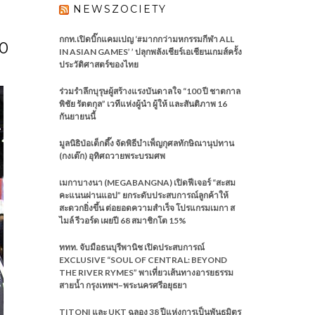
NEWSZOCIETY
กกท.เปิดบิ๊กแคมเปญ ‘#มากกว่ามหกรรมกีฬา ALL
00
IN ASIAN GAMES’ ’ ปลุกพลังเชียร์เอเชียนเกมส์ครั้ง
ประวัติศาสตร์ของไทย
ร่วมรำลึกบุรุษผู้สร้างแรงบันดาลใจ “100 ปี ชาตกาล
พิชัย รัตตกุล” เวทีแห่งผู้นำ ผู้ให้ และสันติภาพ 16
กันยายนนี้
มูลนิธิป่อเต็กตึ๊ง จัดพิธีบำเพ็ญกุศลทักษิณานุปทาน
(กงเต๊ก) อุทิศถวายพระบรมศพ
เมกาบางนา (MEGABANGNA) เปิดฟีเจอร์ “สะสม
คะแนนผ่านแอป” ยกระดับประสบการณ์ลูกค้าให้
สะดวกยิ่งขึ้น ต่อยอดความสำเร็จ โปรแกรมเมกา ส
ไมล์ รีวอร์ด เผยปี 68 สมาชิกโต 15%
ททท. จับมือธนบุรีพานิช เปิดประสบการณ์
EXCLUSIVE “SOUL OF CENTRAL: BEYOND
THE RIVER RYMES” พาเที่ยวเส้นทางอารยธรรม
สายน้ำ กรุงเทพฯ–พระนครศรีอยุธยา
TITONI และ UKT ฉลอง 38 ปีแห่งการเป็นพันธมิตร