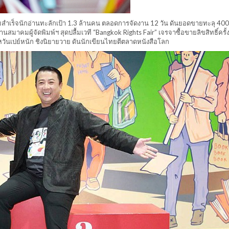
ความสำเร็จนักอ่านทะลักเป้า 1.3 ล้านคน ตลอดการจัดงาน 12 วัน ดันยอดขายทะลุ 40
นสมาคมผู้จัดพิมพ์ฯ สุดปลื้มเวที “Bangkok Rights Fair” เจรจาซื้อขายลิขสิทธิ์ครั
หวันเปย์หนัก ชิงนิยายวาย ดันนักเขียนไทยตีตลาดหนังสือโลก