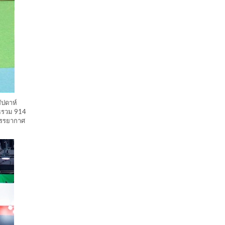
ัปดาห์
ูธรวม 914
้บรรยากาศ