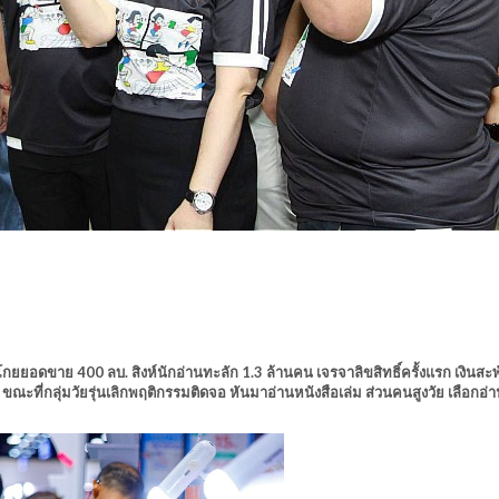
กยยอดขาย 400 ลบ. สิงห์นักอ่านทะลัก 1.3 ล้านคน เจรจาลิขสิทธิ์ครั้งแรก เงินสะ
ขณะที่กลุ่มวัยรุ่นเลิกพฤติกรรมติดจอ หันมาอ่านหนังสือเล่ม ส่วนคนสูงวัย เลือกอ่าน