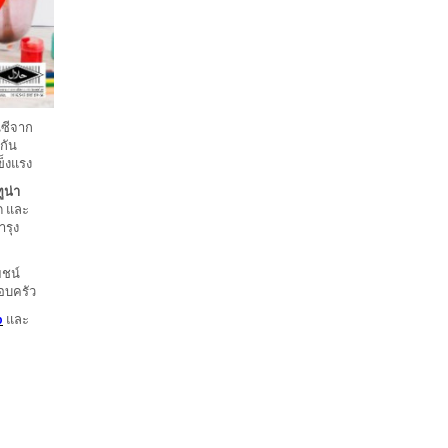
นซีจาก
กัน
ข็งแรง
ูน่า
ด และ
ำรุง
ยชน์
อบครัว
b
และ