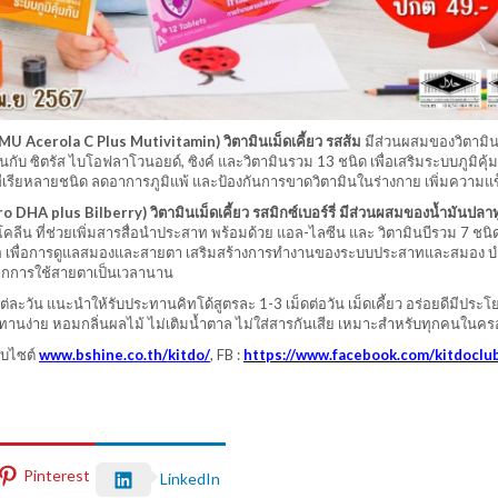
 IMU Acerola C Plus Mutivitamin) วิตามินเม็ดเคี้ยว รสส้ม
มีส่วนผสมของวิตามิ
กับ ซิตรัส ไบโอฟลาโวนอยด์, ซิงค์ และวิตามินรวม 13 ชนิด เพื่อเสริมระบบภูมิคุ้ม
ทีเรียหลายชนิด ลดอาการภูมิแพ้ และป้องกันการขาดวิตามินในร่างกาย เพิ่มความแ
Pro DHA plus Bilberry) วิตามินเม็ดเคี้ยว รสมิกซ์เบอร์รี่ มีส่วนผสมของน้ำมันปลาท
คลีน ที่ช่วยเพิ่มสารสื่อนำประสาท พร้อมด้วย แอล-ไลซีน และ วิตามินบีรวม 7 ชนิ
ามินเอ เพื่อการดูแลสมองและสายตา เสริมสร้างการทำงานของระบบประสาทและสมอง บ
ากการใช้สายตาเป็นเวลานาน
ละวัน แนะนำให้รับประทานคิทโด้สูตรละ 1-3 เม็ดต่อวัน เม็ดเคี้ยว อร่อยดีมีประโ
ทานง่าย หอมกลิ่นผลไม้ ไม่เติมน้ำตาล ไม่ใส่สารกันเสีย เหมาะสำหรับทุกคนในคร
ว็บไซต์
www.bshine.co.th/kitdo/
, FB :
https://www.facebook.com/kitdoclu
Pinterest
LinkedIn