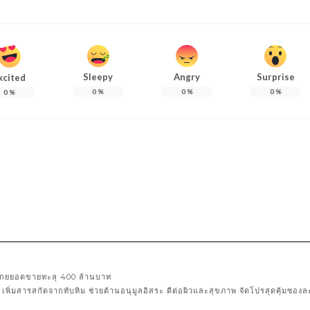
Sleepy
Angry
Surprise
xcited
0
%
0
%
0
%
0
%
52 โกยยอดขายทะลุ 400 ล้านบาท
ก. เพิ่มสารสกัดจากทับทิม ช่วยต้านอนุมูลอิสระ ดีต่อผิวและสุขภาพ จัดโปรสุดคุ้มซอง