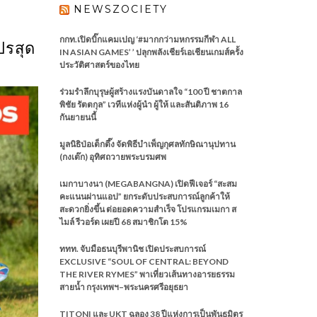
NEWSZOCIETY
กกท.เปิดบิ๊กแคมเปญ ‘#มากกว่ามหกรรมกีฬา ALL
ปรสุด
IN ASIAN GAMES’ ’ ปลุกพลังเชียร์เอเชียนเกมส์ครั้ง
ประวัติศาสตร์ของไทย
ร่วมรำลึกบุรุษผู้สร้างแรงบันดาลใจ “100 ปี ชาตกาล
พิชัย รัตตกุล” เวทีแห่งผู้นำ ผู้ให้ และสันติภาพ 16
กันยายนนี้
มูลนิธิป่อเต็กตึ๊ง จัดพิธีบำเพ็ญกุศลทักษิณานุปทาน
(กงเต๊ก) อุทิศถวายพระบรมศพ
เมกาบางนา (MEGABANGNA) เปิดฟีเจอร์ “สะสม
คะแนนผ่านแอป” ยกระดับประสบการณ์ลูกค้าให้
สะดวกยิ่งขึ้น ต่อยอดความสำเร็จ โปรแกรมเมกา ส
ไมล์ รีวอร์ด เผยปี 68 สมาชิกโต 15%
ททท. จับมือธนบุรีพานิช เปิดประสบการณ์
EXCLUSIVE “SOUL OF CENTRAL: BEYOND
THE RIVER RYMES” พาเที่ยวเส้นทางอารยธรรม
สายน้ำ กรุงเทพฯ–พระนครศรีอยุธยา
TITONI และ UKT ฉลอง 38 ปีแห่งการเป็นพันธมิตร