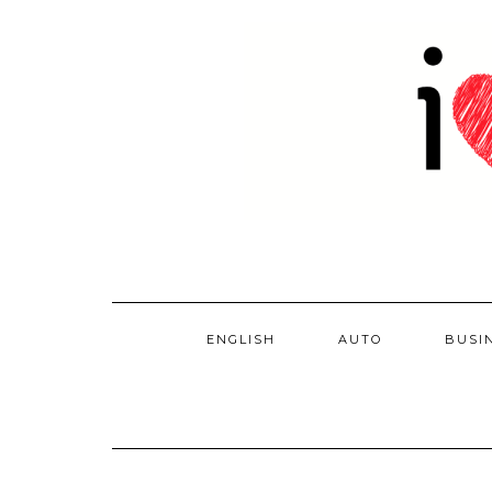
Skip
to
content
ENGLISH
AUTO
BUSI