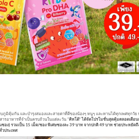
งระบบภูมิคุ้มกัน และบำรุงสมองและสายตาที่ดีของน้องๆ หนูๆ และทานได้ทุกเพศทุกวัย
สารอาหารที่จำเป็นครบถ้วนในแต่ละวัน “
คิทโด้” ได้จัดโปรโมชั่นสุดคุ้มตลอดเดื
มในซอง) รวมเป็น 15 เม็ด/ซอง พิเศษซองละ 39 บาท จากปกติ 49 บาท ช่วยประหยัดถ
ทั่วประเทศ