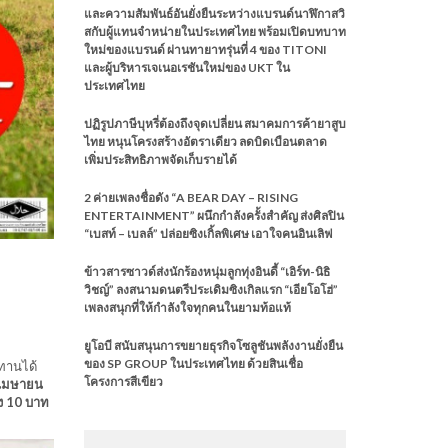
และความสัมพันธ์อันยั่งยืนระหว่างแบรนด์นาฬิกาสวิ
สกับผู้แทนจำหน่ายในประเทศไทย พร้อมเปิดบทบาท
ใหม่ของแบรนด์ ผ่านทายาทรุ่นที่ 4 ของ TITONI
และผู้บริหารเจเนอเรชันใหม่ของ UKT ใน
ประเทศไทย
ปฏิรูปภาษีบุหรี่ต้องถึงจุดเปลี่ยน สมาคมการค้ายาสูบ
ไทย หนุนโครงสร้างอัตราเดียว ลดบิดเบือนตลาด
เพิ่มประสิทธิภาพจัดเก็บรายได้
2 ค่ายเพลงชื่อดัง “A BEAR DAY – RISING
ENTERTAINMENT” ผนึกกำลังครั้งสำคัญ ส่งศิลปิน
“เบสท์ – เบลล์” ปล่อยซิงเกิ้ลพิเศษ เอาใจคนอินเลิฟ
ข้าวสารซาวด์ส่งนักร้องหนุ่มลูกทุ่งอินดี้ “เอิร์ท-นิธิ
วิชญ์” ลงสนามดนตรีประเดิมซิงเกิลแรก “เอียโอโฮ่”
เพลงสนุกที่ให้กำลังใจทุกคนในยามท้อแท้
ยูโอบี สนับสนุนการขยายธุรกิจโซลูชันพลังงานยั่งยืน
ของ SP GROUP ในประเทศไทย ด้วยสินเชื่อ
 ทานได้
โครงการสีเขียว
อนเมษายน
ึง 10 บาท