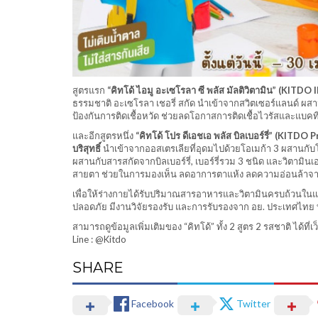
สูตรแรก
“คิทโด้ ไอมู อะเซโรลา ซี พลัส มัลติวิตามิน” (KITDO
ธรรมชาติ อะเซโรลา เชอรี่ สกัด นำเข้าจากสวิตเซอร์แลนด์ ผสาน
ป้องกันการติดเชื้อหวัด ช่วยลดโอกาสการติดเชื้อไวรัสและแบค
และอีกสูตรหนึ่ง
“คิทโด้ โปร ดีเอชเอ พลัส บิลเบอร์รี่” (KITDO 
บริสุทธิ์
นำเข้าจากออสเตรเลียที่อุดมไปด้วยโอเมก้า 3 ผสานกับโ
ผสานกับสารสกัดจากบิลเบอร์รี่, เบอร์รี่รวม 3 ชนิด และวิต
สายตา ช่วยในการมองเห็น ลดอาการตาแห้ง ลดความอ่อนล้าจ
เพื่อให้ร่างกายได้รับปริมาณสารอาหารและวิตามินครบถ้วนในแต่
ปลอดภัย มีงานวิจัยรองรับ และการรับรองจาก อย. ประเทศไทย 
สามารถดูข้อมูลเพิ่มเติมของ “คิทโด้” ทั้ง 2 สูตร 2 รสชาติ ได้ที่เ
Line : @Kitdo
SHARE
Facebook
Twitter